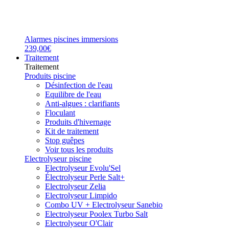
Alarmes piscines immersions
239,00€
Traitement
Traitement
Produits piscine
Désinfection de l'eau
Equilibre de l'eau
Anti-algues : clarifiants
Floculant
Produits d'hivernage
Kit de traitement
Stop guêpes
Voir tous les produits
Electrolyseur piscine
Electrolyseur Evolu'Sel
Électrolyseur Perle Salt+
Electrolyseur Zelia
Electrolyseur Limpido
Combo UV + Electrolyseur Sanebio
Electrolyseur Poolex Turbo Salt
Electrolyseur O'Clair