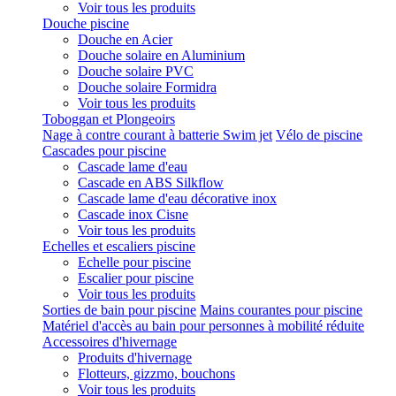
Voir tous les produits
Douche piscine
Douche en Acier
Douche solaire en Aluminium
Douche solaire PVC
Douche solaire Formidra
Voir tous les produits
Toboggan et Plongeoirs
Nage à contre courant à batterie Swim jet
Vélo de piscine
Cascades pour piscine
Cascade lame d'eau
Cascade en ABS Silkflow
Cascade lame d'eau décorative inox
Cascade inox Cisne
Voir tous les produits
Echelles et escaliers piscine
Echelle pour piscine
Escalier pour piscine
Voir tous les produits
Sorties de bain pour piscine
Mains courantes pour piscine
Matériel d'accès au bain pour personnes à mobilité réduite
Accessoires d'hivernage
Produits d'hivernage
Flotteurs, gizzmo, bouchons
Voir tous les produits