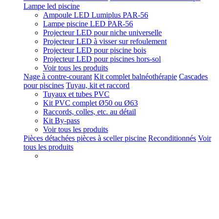
Lampe led piscine
Ampoule LED Lumiplus PAR-56
Lampe piscine LED PAR-56
Projecteur LED pour niche universelle
Projecteur LED à visser sur refoulement
Projecteur LED pour piscine bois
Projecteur LED pour piscines hors-sol
Voir tous les produits
Nage à contre-courant
Kit complet balnéothérapie
Cascades
pour piscines
Tuyau, kit et raccord
Tuyaux et tubes PVC
Kit PVC complet Ø50 ou Ø63
Raccords, colles, etc. au détail
Kit By-pass
Voir tous les produits
Pièces détachées pièces à sceller piscine
Reconditionnés
Voir
tous les produits