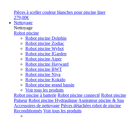
Pièces à sceller couleur blanches pour piscine liner
279,00€
Nettoyage
Nettoyage
Robot piscine
Robot piscine Dolphin
Robot piscine Zodiac
Robot piscine Wybot
Robot piscine IGarden
Robot piscine Aiper
Robot piscine Hayward
Robot piscine BWT
Robot piscine Niya
Robot piscine Kokido
Robot piscine grand bassin
Voir tous les produits
Robot piscine à batterie
Robot piscine connecté
Robot piscine
Pulseur
Robot piscine Hydraulique
Aspirateur piscine & Spa
Accessoires de nettoyage
Pièces détachées robot de piscine
Reconditionnés
Voir tous les produits