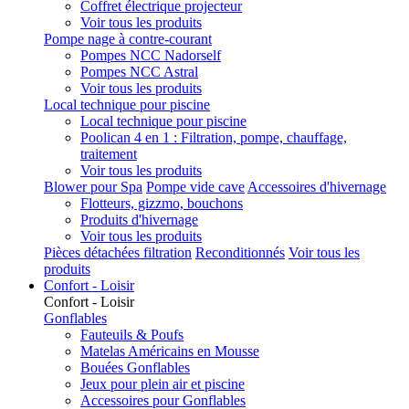
Coffret électrique projecteur
Voir tous les produits
Pompe nage à contre-courant
Pompes NCC Nadorself
Pompes NCC Astral
Voir tous les produits
Local technique pour piscine
Local technique pour piscine
Poolican 4 en 1 : Filtration, pompe, chauffage,
traitement
Voir tous les produits
Blower pour Spa
Pompe vide cave
Accessoires d'hivernage
Flotteurs, gizzmo, bouchons
Produits d'hivernage
Voir tous les produits
Pièces détachées filtration
Reconditionnés
Voir tous les
produits
Confort - Loisir
Confort - Loisir
Gonflables
Fauteuils & Poufs
Matelas Américains en Mousse
Bouées Gonflables
Jeux pour plein air et piscine
Accessoires pour Gonflables