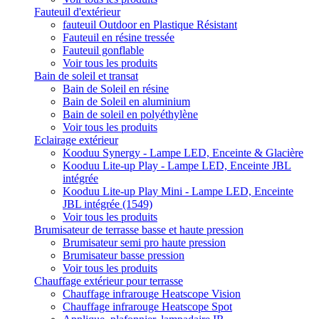
Fauteuil d'extérieur
fauteuil Outdoor en Plastique Résistant
Fauteuil en résine tressée
Fauteuil gonflable
Voir tous les produits
Bain de soleil et transat
Bain de Soleil en résine
Bain de Soleil en aluminium
Bain de soleil en polyéthylène
Voir tous les produits
Eclairage extérieur
Kooduu Synergy - Lampe LED, Enceinte & Glacière
Kooduu Lite-up Play - Lampe LED, Enceinte JBL
intégrée
Kooduu Lite-up Play Mini - Lampe LED, Enceinte
JBL intégrée (1549)
Voir tous les produits
Brumisateur de terrasse basse et haute pression
Brumisateur semi pro haute pression
Brumisateur basse pression
Voir tous les produits
Chauffage extérieur pour terrasse
Chauffage infrarouge Heatscope Vision
Chauffage infrarouge Heatscope Spot