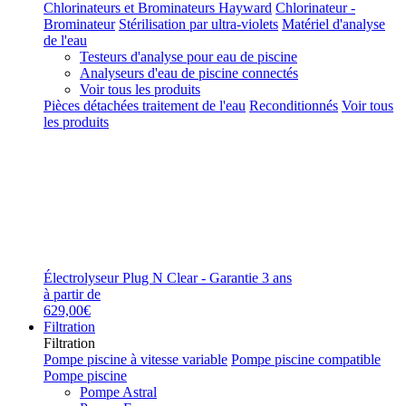
Chlorinateurs et Brominateurs Hayward
Chlorinateur -
Brominateur
Stérilisation par ultra-violets
Matériel d'analyse
de l'eau
Testeurs d'analyse pour eau de piscine
Analyseurs d'eau de piscine connectés
Voir tous les produits
Pièces détachées traitement de l'eau
Reconditionnés
Voir tous
les produits
Électrolyseur Plug N Clear - Garantie 3 ans
à partir de
629,00€
Filtration
Filtration
Pompe piscine à vitesse variable
Pompe piscine compatible
Pompe piscine
Pompe Astral