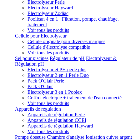
Electrolyseur Perle
Electrolyseur Hayward
Electrolyseur Zodiac
Poolican 4 en 1 : Filtration, pompe, chauffage,
traitement
Voir tous les produits
Cellule pour Electrolyseur
Cellule originale pour diverses marques
Cellule d'électrolyse compatible
Voir tous les produits
Sel pour piscines
Régulateur de pH
Electrolyseur &
Régulation pH
Électrolyseur et PH perle plus
Electrolyseur 2-en-1 Perle Duo
Pack O'Clair Perle
Pack O'Clair
Electrolyseur 3 en 1 Poolex
Coffret électrique + traitement de l'eau connecté
Voir tous les produits
Appareils de régulation
Appareils de régulation Perle
Appareils de régulation CCEI
Appareils de régulation Hayward
Voir tous les produits
Pompe doseuse
Chambre d'analyse
Ionisation cuivre argent