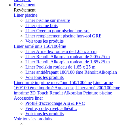
Revêtement
Revêtement
Liner piscine
Liner piscine sur-mesure
Liner piscine bois
Liner Overlap pour piscine hors sol
Liner remplacement piscine hors-sol GRE
Voir tous les produits
Liner armé unis 150/100ème
Liner Armeflex rouleau de 1.65 x 25 m
Liner Renolit Alkorplan rouleau de 2.05x25 m
Liner Renolit Alkorplan rouleau de 1.65x25 m
Liner Poolskin rouleau de 1.65 x 25 m
Liner antidérapant 180/100 éme Rénolit Alkorplan
Voir tous les produits
Liner armé imprimé mosaïque 150/100ème
Liner armé
160/100 ème imprimé Aquasense
Liner armé 200/100 ème
imprimé 3D Touch Renolit Alkorplan
Peinture piscine
Accessoire liner
Profilé d'accrochage Alu & PVC
Feutre, colle, rivet, adhésif...
Voir tous les produits
Voir tous les produits