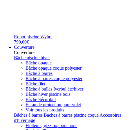
Robot piscine Wybot
799,00€
Couverture
Couverture
Bâche piscine hiver
Bâche opaque
Bâche opaque coque polyester
Bâche à barres
Bâche à barres coque polyester
Bâche filet
Bâche à bulles Iverbul été/hiver
Bâche hiver piscine bois
Bâche Sécuribul
Ecran de protection pour volet
Voir tous les produits
Bâches à barres
Baches à barres piscine coque
Accessoires
d'hivernage
Flotteurs, gizzmo, bouchons