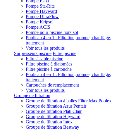
Pompe Espa
Pompe Sta-Rite
Pompe Hayward
Pompe UltraFlow
Pompe Kripsol
Pompe ACIS
Pompe pour piscine hors-sol
Poolican 4 en 1 : Filtration, pompe, chauffage,
traitement
Voir tous les produits
Surpresseurs piscine
Filtre piscine
Filtre à sable piscine
Filtre piscine à diatomées
Filtre piscine à cartouche
Poolican 4 en 1 : Filtration, pompe, chauffage,
traitement
Cartouches de remplacement
Voir tous les produits
Groupe de filtration
Groupe de filtration à balles Filter Max Poolex
Groupe de filtration Azur Pentair
Groupe de filtration Plati Clair
Groupe de filtration Hayward
Groupe de filtration Intex
Groupe de filtration Bestway