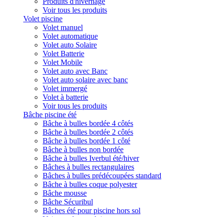
Produits d'hivernage
Voir tous les produits
Volet piscine
Volet manuel
Volet automatique
Volet auto Solaire
Volet Batterie
Volet Mobile
Volet auto avec Banc
Volet auto solaire avec banc
Volet immergé
Volet à batterie
Voir tous les produits
Bâche piscine été
Bâche à bulles bordée 4 côtés
Bâche à bulles bordée 2 côtés
Bâche à bulles bordée 1 côté
Bâche à bulles non bordée
Bâche à bulles Iverbul été/hiver
Bâches à bulles rectangulaires
Bâches à bulles prédécoupées standard
Bâche à bulles coque polyester
Bâche mousse
Bâche Sécuribul
Bâches été pour piscine hors sol