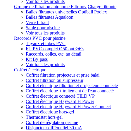
Voir tous les produits
Groupe de filtration autonome Filtrinov
Charge filtrante
Balles filtrantes universelles Optiball Poolex
Balles filtrantes Aqualoon
Verre filtrant
Sable pour piscine
Voir tous les produits
Raccords PVC pour piscine
Tuyaux et tubes PVC
Kit PVC complet Ø50 out Ø63
Raccords, colles, etc. au détail
Kit By-pass
Voir tous les produits
Coffret électrique
Coffret filtration projecteur et prise balai
Coffret filtration ou surpresseur
Coffret électrique filtration et projecteurs connecté
Coffret électrique + traitement de l'eau connecté
Coffret électrique connecté TILD VP
Coffret électrique Hayward H Power
Coffret électrique Hayward H Power Connect
Coffret électrique hors-gel
Thermostat hors-gel
Coffret de régulation piscine
Disjoncteur différentiel 30 mA