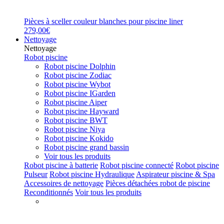
Pièces à sceller couleur blanches pour piscine liner
279,00€
Nettoyage
Nettoyage
Robot piscine
Robot piscine Dolphin
Robot piscine Zodiac
Robot piscine Wybot
Robot piscine IGarden
Robot piscine Aiper
Robot piscine Hayward
Robot piscine BWT
Robot piscine Niya
Robot piscine Kokido
Robot piscine grand bassin
Voir tous les produits
Robot piscine à batterie
Robot piscine connecté
Robot piscine
Pulseur
Robot piscine Hydraulique
Aspirateur piscine & Spa
Accessoires de nettoyage
Pièces détachées robot de piscine
Reconditionnés
Voir tous les produits