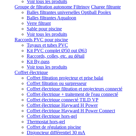
Voir tous les produits
Groupe de filtration autonome Filtrinov
Charge filtrante
Balles filtrantes universelles Optiball Poolex
Balles filtrantes Aqualoon
Verre filtrant
Sable pour piscine
Voir tous les produits
Raccords PVC pour piscine
Tuyaux et tubes PVC
Kit PVC complet Ø50 out Ø63
Raccords, colles, etc. au détail
Kit By-pass
Voir tous les produits
Coffret électrique
Coffret filtration projecteur et prise balai
Coffret filtration ou surpresseur
Coffret électrique filtration et projecteurs connecté
Coffret électrique + traitement de l'eau connecté
Coffret électrique connecté TILD VP
Coffret électrique Hayward H Power
Coffret électrique Hayward H Power Connect
Coffret électrique hors-gel
Thermostat hors-gel
Coffret de régulation piscine
Disjoncteur différentiel 30 mA