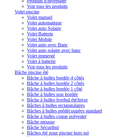
Produits d'hivernage
Voir tous les produits
Volet piscine
Volet manuel
Volet automatique
Volet auto Solaire
Volet Batterie
Volet Mobile
Volet auto avec Banc
Volet auto solaire avec banc
Volet immergé
Volet à batterie
Voir tous les produits
Bâche piscine été
Bâche à bulles bordée 4 côtés
Bâche à bulles bordée 2 côtés
Bâche à bulles bordée 1 côté
Bâche à bulles non bordée
Bâche à bulles Iverbul été/hiver
Bâches à bulles rectangulaires
Bâches à bulles prédécoupées standard
Bâche à bulles coque polyester
Bâche mousse
Bâche Sécuribul
Bâches été pour piscine hors sol