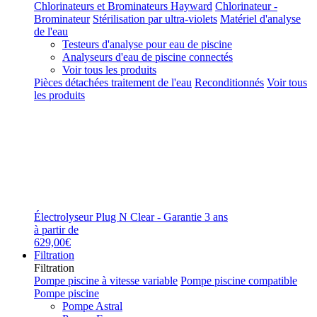
Chlorinateurs et Brominateurs Hayward
Chlorinateur -
Brominateur
Stérilisation par ultra-violets
Matériel d'analyse
de l'eau
Testeurs d'analyse pour eau de piscine
Analyseurs d'eau de piscine connectés
Voir tous les produits
Pièces détachées traitement de l'eau
Reconditionnés
Voir tous
les produits
Électrolyseur Plug N Clear - Garantie 3 ans
à partir de
629,00€
Filtration
Filtration
Pompe piscine à vitesse variable
Pompe piscine compatible
Pompe piscine
Pompe Astral