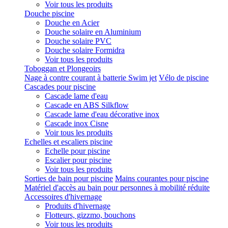
Voir tous les produits
Douche piscine
Douche en Acier
Douche solaire en Aluminium
Douche solaire PVC
Douche solaire Formidra
Voir tous les produits
Toboggan et Plongeoirs
Nage à contre courant à batterie Swim jet
Vélo de piscine
Cascades pour piscine
Cascade lame d'eau
Cascade en ABS Silkflow
Cascade lame d'eau décorative inox
Cascade inox Cisne
Voir tous les produits
Echelles et escaliers piscine
Echelle pour piscine
Escalier pour piscine
Voir tous les produits
Sorties de bain pour piscine
Mains courantes pour piscine
Matériel d'accès au bain pour personnes à mobilité réduite
Accessoires d'hivernage
Produits d'hivernage
Flotteurs, gizzmo, bouchons
Voir tous les produits