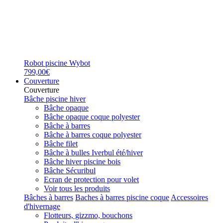
Robot piscine Wybot
799,00€
Couverture
Couverture
Bâche piscine hiver
Bâche opaque
Bâche opaque coque polyester
Bâche à barres
Bâche à barres coque polyester
Bâche filet
Bâche à bulles Iverbul été/hiver
Bâche hiver piscine bois
Bâche Sécuribul
Ecran de protection pour volet
Voir tous les produits
Bâches à barres
Baches à barres piscine coque
Accessoires
d'hivernage
Flotteurs, gizzmo, bouchons