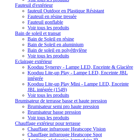
Fauteuil d'extérieur
fauteuil Outdoor en Plastique Résistant
Fauteuil en résine tressée
Fauteuil gonflable
Voir tous les produits
Bain de soleil et transat
Bain de Soleil en résine
Bain de Soleil en aluminium
Bain de soleil en polyéthylène
Voir tous les produits
Eclairage extérieur
Kooduu Synergy - Lampe LED, Enceinte & Glacière
Kooduu Lite-up Play - Lampe LED, Enceinte JBL
intégrée
Kooduu Lite-up Play Mini - Lampe LED, Enceinte
JBL intégrée (1549)
Voir tous les produits
Brumisateur de terrasse basse et haute pression
Brumisateur semi pro haute pression
Brumisateur basse pression
Voir tous les produits
Chauffage extérieur pour terrasse
Chauffage infrarouge Heatscope Vision
Chauffage infrarouge Heatscope Spot