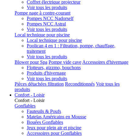
Coffret électrique projecteur
Voir tous les produits
Pompe nage à contre-courant
Pompes NCC Nadorself
Pompes NCC Astral
Voir tous les produits
Local technique pour piscine
Local technique pour piscine
Poolican 4 en 1 : Filtration, pompe, chauffage,
traitement
Voir tous les produits
Blower pour Spa
Pompe vide cave
Accessoires d'hivernage
Flotteurs, gizzmo, bouchons
Produits d'hivernage
Voir tous les produits
Pièces détachées filtration
Reconditionnés
Voir tous les
produits
Confort - Loisir
Confort - Loisir
Gonflables
Fauteuils & Poufs
Matelas Américains en Mousse
Bouées Gonflables
Jeux pour plein air et piscine
Accessoires pour Gonflables