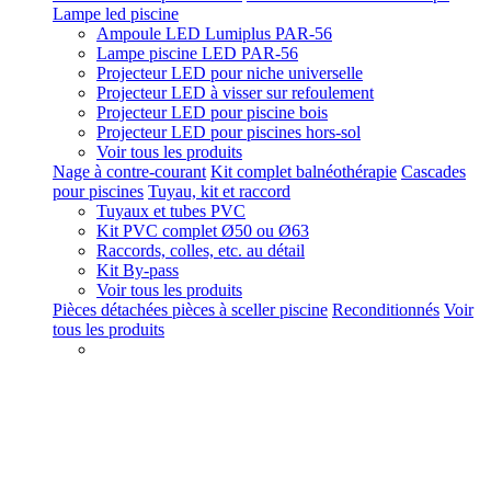
Lampe led piscine
Ampoule LED Lumiplus PAR-56
Lampe piscine LED PAR-56
Projecteur LED pour niche universelle
Projecteur LED à visser sur refoulement
Projecteur LED pour piscine bois
Projecteur LED pour piscines hors-sol
Voir tous les produits
Nage à contre-courant
Kit complet balnéothérapie
Cascades
pour piscines
Tuyau, kit et raccord
Tuyaux et tubes PVC
Kit PVC complet Ø50 ou Ø63
Raccords, colles, etc. au détail
Kit By-pass
Voir tous les produits
Pièces détachées pièces à sceller piscine
Reconditionnés
Voir
tous les produits