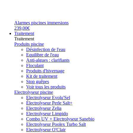
Alarmes piscines immersions
239,00€
Traitement
Traitement
Produits piscine
Désinfection de l'eau
Equilibre de l'eau
Anti-algues : clarifiants
Floculant
Produits d'hivernage
Kit de traitement
Stop guêpes
Voir tous les produits
Electrolyseur piscine
Electrolyseur Evolu'Sel
Électrolyseur Perle Salt+
Electrolyseur Zelia
Electrolyseur Limpido
Combo UV + Electrolyseur Sanebio
Electrolyseur Poolex Turbo Salt
Electrolyseur O'Clair