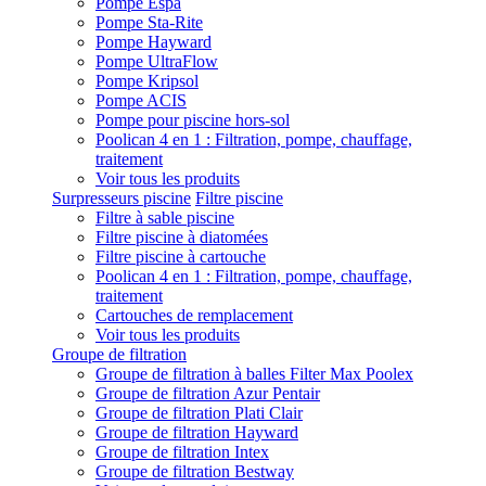
Pompe Espa
Pompe Sta-Rite
Pompe Hayward
Pompe UltraFlow
Pompe Kripsol
Pompe ACIS
Pompe pour piscine hors-sol
Poolican 4 en 1 : Filtration, pompe, chauffage,
traitement
Voir tous les produits
Surpresseurs piscine
Filtre piscine
Filtre à sable piscine
Filtre piscine à diatomées
Filtre piscine à cartouche
Poolican 4 en 1 : Filtration, pompe, chauffage,
traitement
Cartouches de remplacement
Voir tous les produits
Groupe de filtration
Groupe de filtration à balles Filter Max Poolex
Groupe de filtration Azur Pentair
Groupe de filtration Plati Clair
Groupe de filtration Hayward
Groupe de filtration Intex
Groupe de filtration Bestway