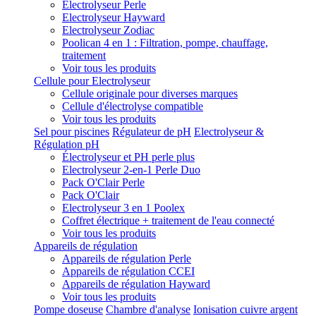
Electrolyseur Perle
Electrolyseur Hayward
Electrolyseur Zodiac
Poolican 4 en 1 : Filtration, pompe, chauffage,
traitement
Voir tous les produits
Cellule pour Electrolyseur
Cellule originale pour diverses marques
Cellule d'électrolyse compatible
Voir tous les produits
Sel pour piscines
Régulateur de pH
Electrolyseur &
Régulation pH
Électrolyseur et PH perle plus
Electrolyseur 2-en-1 Perle Duo
Pack O'Clair Perle
Pack O'Clair
Electrolyseur 3 en 1 Poolex
Coffret électrique + traitement de l'eau connecté
Voir tous les produits
Appareils de régulation
Appareils de régulation Perle
Appareils de régulation CCEI
Appareils de régulation Hayward
Voir tous les produits
Pompe doseuse
Chambre d'analyse
Ionisation cuivre argent