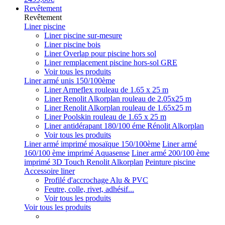
Revêtement
Revêtement
Liner piscine
Liner piscine sur-mesure
Liner piscine bois
Liner Overlap pour piscine hors sol
Liner remplacement piscine hors-sol GRE
Voir tous les produits
Liner armé unis 150/100ème
Liner Armeflex rouleau de 1.65 x 25 m
Liner Renolit Alkorplan rouleau de 2.05x25 m
Liner Renolit Alkorplan rouleau de 1.65x25 m
Liner Poolskin rouleau de 1.65 x 25 m
Liner antidérapant 180/100 éme Rénolit Alkorplan
Voir tous les produits
Liner armé imprimé mosaïque 150/100ème
Liner armé
160/100 ème imprimé Aquasense
Liner armé 200/100 ème
imprimé 3D Touch Renolit Alkorplan
Peinture piscine
Accessoire liner
Profilé d'accrochage Alu & PVC
Feutre, colle, rivet, adhésif...
Voir tous les produits
Voir tous les produits