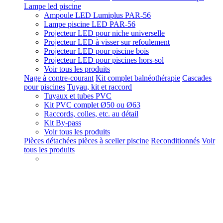
Lampe led piscine
Ampoule LED Lumiplus PAR-56
Lampe piscine LED PAR-56
Projecteur LED pour niche universelle
Projecteur LED à visser sur refoulement
Projecteur LED pour piscine bois
Projecteur LED pour piscines hors-sol
Voir tous les produits
Nage à contre-courant
Kit complet balnéothérapie
Cascades
pour piscines
Tuyau, kit et raccord
Tuyaux et tubes PVC
Kit PVC complet Ø50 ou Ø63
Raccords, colles, etc. au détail
Kit By-pass
Voir tous les produits
Pièces détachées pièces à sceller piscine
Reconditionnés
Voir
tous les produits