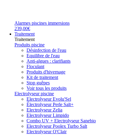
Alarmes piscines immersions
239,00€
Traitement
Traitement
Produits piscine
Désinfection de l'eau
Equilibre de l'eau
Anti-algues : clarifiants
Floculant
Produits d'hivernage
Kit de traitement
Stop guêpes
Voir tous les produits
Electrolyseur piscine
Electrolyseur Evolu'Sel
Électrolyseur Perle Salt+
Electrolyseur Zelia
Electrolyseur Limpido
Combo UV + Electrolyseur Sanebio
Electrolyseur Poolex Turbo Salt
Electrolyseur O'Clair