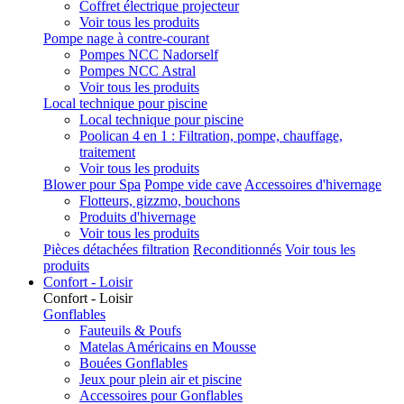
Coffret électrique projecteur
Voir tous les produits
Pompe nage à contre-courant
Pompes NCC Nadorself
Pompes NCC Astral
Voir tous les produits
Local technique pour piscine
Local technique pour piscine
Poolican 4 en 1 : Filtration, pompe, chauffage,
traitement
Voir tous les produits
Blower pour Spa
Pompe vide cave
Accessoires d'hivernage
Flotteurs, gizzmo, bouchons
Produits d'hivernage
Voir tous les produits
Pièces détachées filtration
Reconditionnés
Voir tous les
produits
Confort - Loisir
Confort - Loisir
Gonflables
Fauteuils & Poufs
Matelas Américains en Mousse
Bouées Gonflables
Jeux pour plein air et piscine
Accessoires pour Gonflables