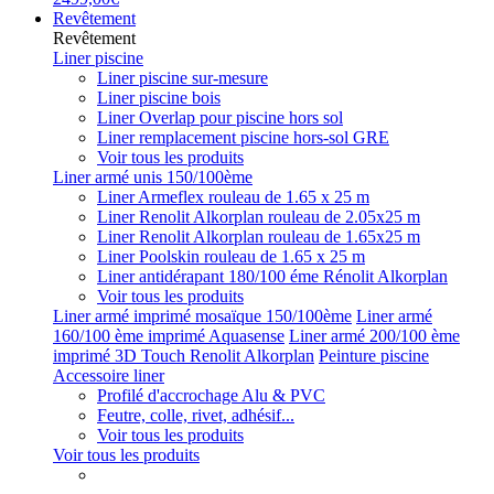
Revêtement
Revêtement
Liner piscine
Liner piscine sur-mesure
Liner piscine bois
Liner Overlap pour piscine hors sol
Liner remplacement piscine hors-sol GRE
Voir tous les produits
Liner armé unis 150/100ème
Liner Armeflex rouleau de 1.65 x 25 m
Liner Renolit Alkorplan rouleau de 2.05x25 m
Liner Renolit Alkorplan rouleau de 1.65x25 m
Liner Poolskin rouleau de 1.65 x 25 m
Liner antidérapant 180/100 éme Rénolit Alkorplan
Voir tous les produits
Liner armé imprimé mosaïque 150/100ème
Liner armé
160/100 ème imprimé Aquasense
Liner armé 200/100 ème
imprimé 3D Touch Renolit Alkorplan
Peinture piscine
Accessoire liner
Profilé d'accrochage Alu & PVC
Feutre, colle, rivet, adhésif...
Voir tous les produits
Voir tous les produits