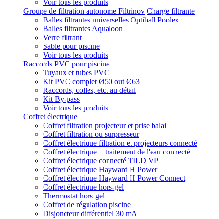
Voir tous les produits
Groupe de filtration autonome Filtrinov
Charge filtrante
Balles filtrantes universelles Optiball Poolex
Balles filtrantes Aqualoon
Verre filtrant
Sable pour piscine
Voir tous les produits
Raccords PVC pour piscine
Tuyaux et tubes PVC
Kit PVC complet Ø50 out Ø63
Raccords, colles, etc. au détail
Kit By-pass
Voir tous les produits
Coffret électrique
Coffret filtration projecteur et prise balai
Coffret filtration ou surpresseur
Coffret électrique filtration et projecteurs connecté
Coffret électrique + traitement de l'eau connecté
Coffret électrique connecté TILD VP
Coffret électrique Hayward H Power
Coffret électrique Hayward H Power Connect
Coffret électrique hors-gel
Thermostat hors-gel
Coffret de régulation piscine
Disjoncteur différentiel 30 mA