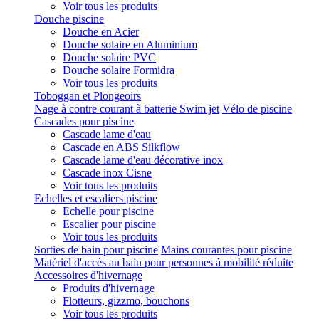
Voir tous les produits
Douche piscine
Douche en Acier
Douche solaire en Aluminium
Douche solaire PVC
Douche solaire Formidra
Voir tous les produits
Toboggan et Plongeoirs
Nage à contre courant à batterie Swim jet
Vélo de piscine
Cascades pour piscine
Cascade lame d'eau
Cascade en ABS Silkflow
Cascade lame d'eau décorative inox
Cascade inox Cisne
Voir tous les produits
Echelles et escaliers piscine
Echelle pour piscine
Escalier pour piscine
Voir tous les produits
Sorties de bain pour piscine
Mains courantes pour piscine
Matériel d'accès au bain pour personnes à mobilité réduite
Accessoires d'hivernage
Produits d'hivernage
Flotteurs, gizzmo, bouchons
Voir tous les produits