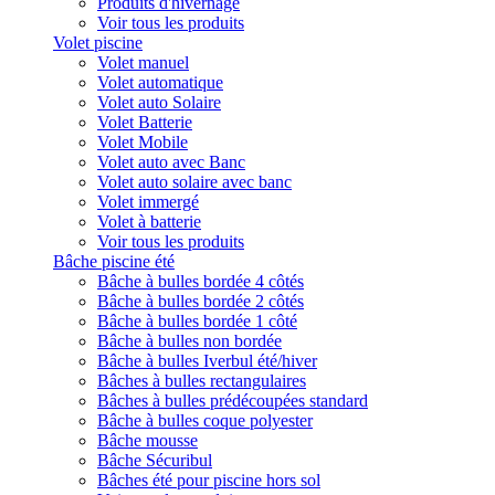
Produits d'hivernage
Voir tous les produits
Volet piscine
Volet manuel
Volet automatique
Volet auto Solaire
Volet Batterie
Volet Mobile
Volet auto avec Banc
Volet auto solaire avec banc
Volet immergé
Volet à batterie
Voir tous les produits
Bâche piscine été
Bâche à bulles bordée 4 côtés
Bâche à bulles bordée 2 côtés
Bâche à bulles bordée 1 côté
Bâche à bulles non bordée
Bâche à bulles Iverbul été/hiver
Bâches à bulles rectangulaires
Bâches à bulles prédécoupées standard
Bâche à bulles coque polyester
Bâche mousse
Bâche Sécuribul
Bâches été pour piscine hors sol