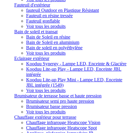
Fauteuil d'extérieur
fauteuil Outdoor en Plastique Résistant
Fauteuil en résine tressée
Fauteuil gonflable
Voir tous les produits
Bain de soleil et transat
Bain de Soleil en résine
Bain de Soleil en aluminium
Bain de soleil en polyéthylène
Voir tous les produits
Eclairage extérieur
Kooduu Synergy - Lampe LED, Enceinte & Glacière
Kooduu Lite-up Play - Lampe LED, Enceinte JBL
intégrée
Kooduu Lite-up Play Mini - Lampe LED, Enceinte
JBL intégrée (1549)
Voir tous les produits
Brumisateur de terrasse basse et haute pression
Brumisateur semi pro haute pression
Brumisateur basse pression
Voir tous les produits
Chauffage extérieur pour terrasse
Chauffage infrarouge Heatscope Vision
Chauffage infrarouge Heatscope Spot