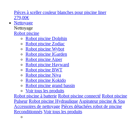
Pièces à sceller couleur blanches pour piscine liner
279,00€
Nettoyage
Nettoyage
Robot piscine
Robot piscine Dolphin
Robot piscine Zodiac
Robot piscine Wybot
Robot piscine IGarden
Robot piscine Aiper
Robot piscine Hayward
Robot piscine BWT
Robot piscine Niya
Robot piscine Kokido
Robot piscine grand bassin
Voir tous les produits
Robot piscine à batterie
Robot piscine connecté
Robot piscine
Pulseur
Robot piscine Hydraulique
Aspirateur piscine & Spa
Accessoires de nettoyage
Pièces détachées robot de piscine
Reconditionnés
Voir tous les produits