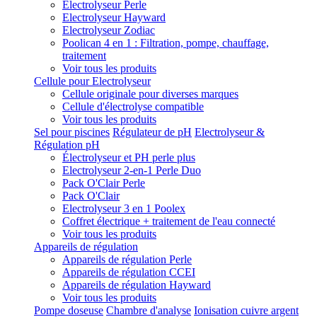
Electrolyseur Perle
Electrolyseur Hayward
Electrolyseur Zodiac
Poolican 4 en 1 : Filtration, pompe, chauffage,
traitement
Voir tous les produits
Cellule pour Electrolyseur
Cellule originale pour diverses marques
Cellule d'électrolyse compatible
Voir tous les produits
Sel pour piscines
Régulateur de pH
Electrolyseur &
Régulation pH
Électrolyseur et PH perle plus
Electrolyseur 2-en-1 Perle Duo
Pack O'Clair Perle
Pack O'Clair
Electrolyseur 3 en 1 Poolex
Coffret électrique + traitement de l'eau connecté
Voir tous les produits
Appareils de régulation
Appareils de régulation Perle
Appareils de régulation CCEI
Appareils de régulation Hayward
Voir tous les produits
Pompe doseuse
Chambre d'analyse
Ionisation cuivre argent