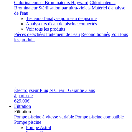
Chlorinateurs et Brominateurs Hayward
Chlorinateur -
Brominateur
Stérilisation par ultra-violets
Matériel d'analyse
de l'eau
Testeurs d'analyse pour eau de piscine
Analyseurs d'eau de piscine connectés
Voir tous les produits
Pièces détachées traitement de l'eau
Reconditionnés
Voir tous
les produits
Électrolyseur Plug N Clear - Garantie 3 ans
à partir de
629,00€
Filtration
Filtration
Pompe piscine à vitesse variable
Pompe piscine compatible
Pompe piscine
Pompe Astral