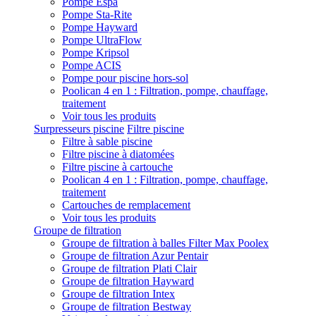
Pompe Espa
Pompe Sta-Rite
Pompe Hayward
Pompe UltraFlow
Pompe Kripsol
Pompe ACIS
Pompe pour piscine hors-sol
Poolican 4 en 1 : Filtration, pompe, chauffage,
traitement
Voir tous les produits
Surpresseurs piscine
Filtre piscine
Filtre à sable piscine
Filtre piscine à diatomées
Filtre piscine à cartouche
Poolican 4 en 1 : Filtration, pompe, chauffage,
traitement
Cartouches de remplacement
Voir tous les produits
Groupe de filtration
Groupe de filtration à balles Filter Max Poolex
Groupe de filtration Azur Pentair
Groupe de filtration Plati Clair
Groupe de filtration Hayward
Groupe de filtration Intex
Groupe de filtration Bestway