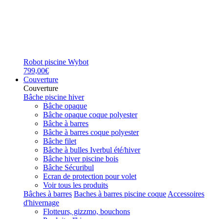
Robot piscine Wybot
799,00€
Couverture
Couverture
Bâche piscine hiver
Bâche opaque
Bâche opaque coque polyester
Bâche à barres
Bâche à barres coque polyester
Bâche filet
Bâche à bulles Iverbul été/hiver
Bâche hiver piscine bois
Bâche Sécuribul
Ecran de protection pour volet
Voir tous les produits
Bâches à barres
Baches à barres piscine coque
Accessoires
d'hivernage
Flotteurs, gizzmo, bouchons