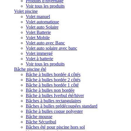
Produits d'hivernage
Voir tous les produits
Volet piscine
Volet manuel
Volet automatique
Volet auto Solaire
Volet Batterie
Volet Mobile
Volet auto avec Banc
Volet auto solaire avec banc
Volet immergé
Volet à batterie
Voir tous les produits
Bâche piscine été
Bâche à bulles bordée 4 côtés
Bâche à bulles bordée 2 côtés
Bâche à bulles bordée 1 côté
Bâche à bulles non bordée
Bâche à bulles Iverbul été/hiver
Bâches à bulles rectangulaires
Bâches à bulles prédécoupées standard
Bâche à bulles coque polyester
Bâche mousse
Bâche Sécuribul
Bâches été pour piscine hors sol