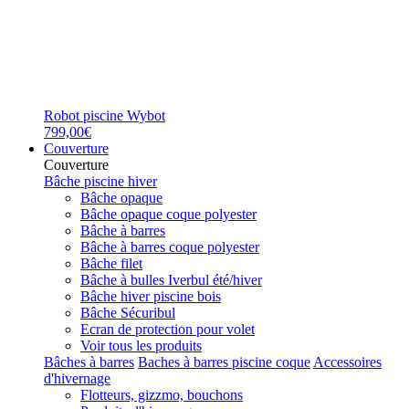
Robot piscine Wybot
799,00€
Couverture
Couverture
Bâche piscine hiver
Bâche opaque
Bâche opaque coque polyester
Bâche à barres
Bâche à barres coque polyester
Bâche filet
Bâche à bulles Iverbul été/hiver
Bâche hiver piscine bois
Bâche Sécuribul
Ecran de protection pour volet
Voir tous les produits
Bâches à barres
Baches à barres piscine coque
Accessoires
d'hivernage
Flotteurs, gizzmo, bouchons