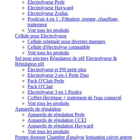
Electrolyseur Perle
Electrolyseur Hayward
Electrolyseur Zodiac
Poolican 4 en 1 : Filtration, pompe, chauffage,
traitement
Voir tous les produits
Cellule pour Electrolyseur
Cellule originale pour diverses marques
Cellule d'électrolyse compatible
Voir tous les produits
Sel pour piscines
Régulateur de pH
Electrolyseur &
Régulation pH
Électrolyseur et PH perle plus
Electrolyseur 2-en-1 Perle Duo
Pack O'Clair Perle
Pack O'Clair
Electrolyseur 3 en 1 Poolex
Coffret électrique + traitement de l'eau connecté
Voir tous les produits
Appareils de régulation
Appareils de régulation Perle
Appareils de régulation CCEI
Appareils de régulation Hayward
Voir tous les produits
Pompe doseuse
Chambre d'analyse
Ionisation cuivre argent