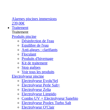
Alarmes piscines immersions
239,00€
Traitement
Traitement
Produits piscine
Désinfection de l'eau
Equilibre de l'eau
Anti-algues : clarifiants
Floculant
Produits d'hivernage
Kit de traitement
Stop guêpes
Voir tous les produits
Electrolyseur piscine
Electrolyseur Evolu'Sel
Électrolyseur Perle Salt+
Electrolyseur Zelia
Electrolyseur Limpido
Combo UV + Electrolyseur Sanebio
Electrolyseur Poolex Turbo Salt
Electrolyseur O'Clair