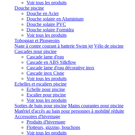
Voir tous les produits
Douche piscine
Douche en Acier
Douche solaire en Aluminium
Douche solaire PVC
Douche solaire Formidra
Voir tous les produits
Toboggan et Plongeoirs
Nage à contre courant à batterie Swim jet
Vélo de piscine
Cascades pour piscine
Cascade lame d'eau
Cascade en ABS Silkflow
Cascade lame d'eau décorative inox
Cascade inox Cisne
Voir tous les produits
Echelles et escaliers piscine
Echelle pour piscine
Escalier pour piscine
Voir tous les produits
Sorties de bain pour piscine
Mains courantes pour piscine
Matériel d'accès au bain pour personnes à mobilité réduite
Accessoires d'hivernage
Produits d'hivernage
Flotteurs, gizzmo, bouchons
Voir tous les produits