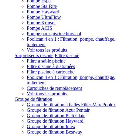
Pompe Espa
Pompe Sta-Rite
Pompe Hayward
Pompe UltraFlow
Pompe Kripsol
Pompe ACIS
Pompe pour piscine hors-sol
Poolican 4 en 1 : Filtration, pompe, chauffage,
traitement
Voir tous les produits
Surpresseurs piscine
Filtre piscine
Filtre à sable piscine
Filtre piscine à diatomées
Filtre piscine à cartouche
Poolican 4 en 1 : Filtration, pompe, chauffage,
traitement
Cartouches de remplacement
Voir tous les produits
Groupe de filtration
Groupe de filtration à balles Filter Max Poolex
Groupe de filtration Azur Pentair
Groupe de filtration Plati Clair
Groupe de filtration Hayward
Groupe de filtration Intex
Groupe de filtration Bestway