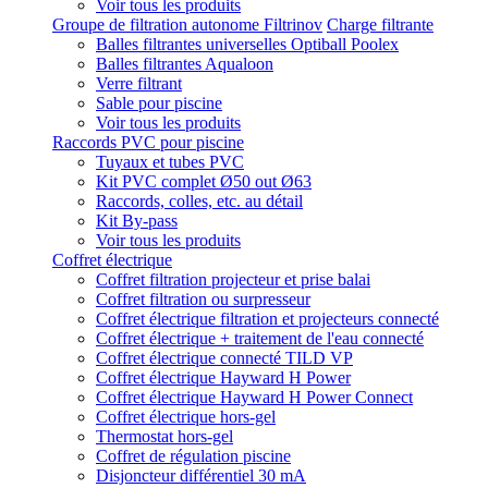
Voir tous les produits
Groupe de filtration autonome Filtrinov
Charge filtrante
Balles filtrantes universelles Optiball Poolex
Balles filtrantes Aqualoon
Verre filtrant
Sable pour piscine
Voir tous les produits
Raccords PVC pour piscine
Tuyaux et tubes PVC
Kit PVC complet Ø50 out Ø63
Raccords, colles, etc. au détail
Kit By-pass
Voir tous les produits
Coffret électrique
Coffret filtration projecteur et prise balai
Coffret filtration ou surpresseur
Coffret électrique filtration et projecteurs connecté
Coffret électrique + traitement de l'eau connecté
Coffret électrique connecté TILD VP
Coffret électrique Hayward H Power
Coffret électrique Hayward H Power Connect
Coffret électrique hors-gel
Thermostat hors-gel
Coffret de régulation piscine
Disjoncteur différentiel 30 mA