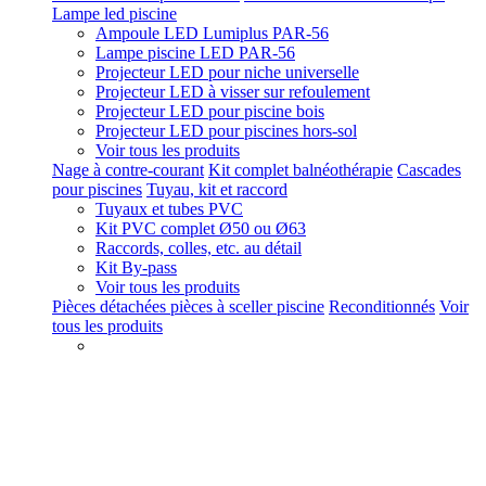
Lampe led piscine
Ampoule LED Lumiplus PAR-56
Lampe piscine LED PAR-56
Projecteur LED pour niche universelle
Projecteur LED à visser sur refoulement
Projecteur LED pour piscine bois
Projecteur LED pour piscines hors-sol
Voir tous les produits
Nage à contre-courant
Kit complet balnéothérapie
Cascades
pour piscines
Tuyau, kit et raccord
Tuyaux et tubes PVC
Kit PVC complet Ø50 ou Ø63
Raccords, colles, etc. au détail
Kit By-pass
Voir tous les produits
Pièces détachées pièces à sceller piscine
Reconditionnés
Voir
tous les produits