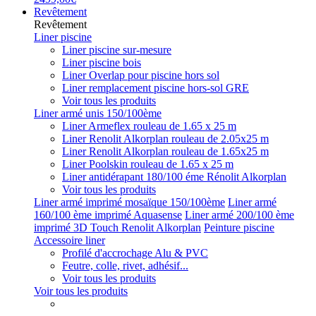
Revêtement
Revêtement
Liner piscine
Liner piscine sur-mesure
Liner piscine bois
Liner Overlap pour piscine hors sol
Liner remplacement piscine hors-sol GRE
Voir tous les produits
Liner armé unis 150/100ème
Liner Armeflex rouleau de 1.65 x 25 m
Liner Renolit Alkorplan rouleau de 2.05x25 m
Liner Renolit Alkorplan rouleau de 1.65x25 m
Liner Poolskin rouleau de 1.65 x 25 m
Liner antidérapant 180/100 éme Rénolit Alkorplan
Voir tous les produits
Liner armé imprimé mosaïque 150/100ème
Liner armé
160/100 ème imprimé Aquasense
Liner armé 200/100 ème
imprimé 3D Touch Renolit Alkorplan
Peinture piscine
Accessoire liner
Profilé d'accrochage Alu & PVC
Feutre, colle, rivet, adhésif...
Voir tous les produits
Voir tous les produits