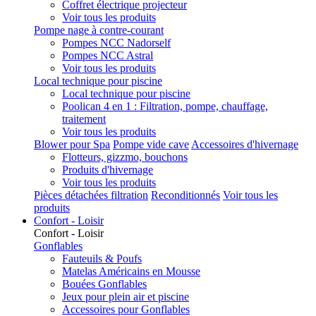
Coffret électrique projecteur
Voir tous les produits
Pompe nage à contre-courant
Pompes NCC Nadorself
Pompes NCC Astral
Voir tous les produits
Local technique pour piscine
Local technique pour piscine
Poolican 4 en 1 : Filtration, pompe, chauffage,
traitement
Voir tous les produits
Blower pour Spa
Pompe vide cave
Accessoires d'hivernage
Flotteurs, gizzmo, bouchons
Produits d'hivernage
Voir tous les produits
Pièces détachées filtration
Reconditionnés
Voir tous les
produits
Confort - Loisir
Confort - Loisir
Gonflables
Fauteuils & Poufs
Matelas Américains en Mousse
Bouées Gonflables
Jeux pour plein air et piscine
Accessoires pour Gonflables