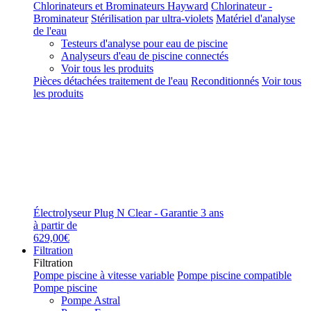
Chlorinateurs et Brominateurs Hayward
Chlorinateur -
Brominateur
Stérilisation par ultra-violets
Matériel d'analyse
de l'eau
Testeurs d'analyse pour eau de piscine
Analyseurs d'eau de piscine connectés
Voir tous les produits
Pièces détachées traitement de l'eau
Reconditionnés
Voir tous
les produits
Électrolyseur Plug N Clear - Garantie 3 ans
à partir de
629,00€
Filtration
Filtration
Pompe piscine à vitesse variable
Pompe piscine compatible
Pompe piscine
Pompe Astral