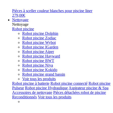
Pièces à sceller couleur blanches pour piscine liner
279,00€
Nettoyage
Nettoyage
Robot piscine
Robot piscine Dolphin
Robot piscine Zodiac
Robot piscine Wybot
Robot piscine IGarden
Robot piscine Aiper
Robot piscine Hayward
Robot piscine BWT
Robot piscine Niya
Robot piscine Kokido
Robot piscine grand bassin
Voir tous les produits
Robot piscine à batterie
Robot piscine connecté
Robot piscine
Pulseur
Robot piscine Hydraulique
Aspirateur piscine & Spa
Accessoires de nettoyage
Pièces détachées robot de piscine
Reconditionnés
Voir tous les produits