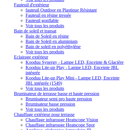
Fauteuil d'extérieur
fauteuil Outdoor en Plastique Résistant
Fauteuil en résine tressée
Fauteuil gonflable
Voir tous les produits
Bain de soleil et transat
Bain de Soleil en résine
Bain de Soleil en aluminium
Bain de soleil en polyéthylène
Voir tous les produits
Eclairage extérieur
Kooduu Synergy - Lampe LED, Enceinte & Glacière
Kooduu Lite-up Play - Lampe LED, Enceinte JBL
intégrée
Kooduu Lite-up Play Mini - Lampe LED, Enceinte
JBL intégrée (1549)
Voir tous les produits
Brumisateur de terrasse basse et haute pression
Brumisateur semi pro haute pression
Brumisateur basse pression
Voir tous les produits
Chauffage extérieur pour terrasse
Chauffage infrarouge Heatscope Vision
Chauffage infrarouge Heatscope Spot