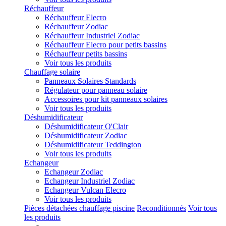
Réchauffeur
Réchauffeur Elecro
Réchauffeur Zodiac
Réchauffeur Industriel Zodiac
Réchauffeur Elecro pour petits bassins
Réchauffeur petits bassins
Voir tous les produits
Chauffage solaire
Panneaux Solaires Standards
Régulateur pour panneau solaire
Accessoires pour kit panneaux solaires
Voir tous les produits
Déshumidificateur
Déshumidificateur O'Clair
Déshumidificateur Zodiac
Déshumidificateur Teddington
Voir tous les produits
Echangeur
Echangeur Zodiac
Echangeur Industriel Zodiac
Echangeur Vulcan Elecro
Voir tous les produits
Pièces détachées chauffage piscine
Reconditionnés
Voir tous
les produits