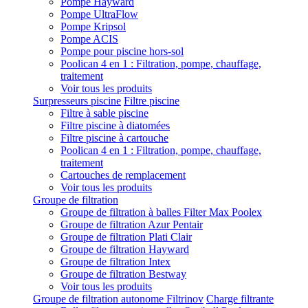
Pompe Hayward
Pompe UltraFlow
Pompe Kripsol
Pompe ACIS
Pompe pour piscine hors-sol
Poolican 4 en 1 : Filtration, pompe, chauffage,
traitement
Voir tous les produits
Surpresseurs piscine
Filtre piscine
Filtre à sable piscine
Filtre piscine à diatomées
Filtre piscine à cartouche
Poolican 4 en 1 : Filtration, pompe, chauffage,
traitement
Cartouches de remplacement
Voir tous les produits
Groupe de filtration
Groupe de filtration à balles Filter Max Poolex
Groupe de filtration Azur Pentair
Groupe de filtration Plati Clair
Groupe de filtration Hayward
Groupe de filtration Intex
Groupe de filtration Bestway
Voir tous les produits
Groupe de filtration autonome Filtrinov
Charge filtrante