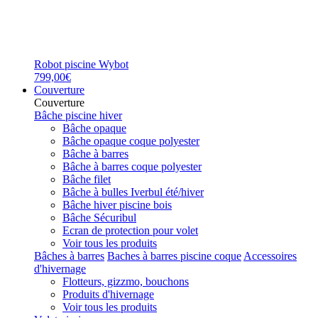
Robot piscine Wybot
799,00€
Couverture
Couverture
Bâche piscine hiver
Bâche opaque
Bâche opaque coque polyester
Bâche à barres
Bâche à barres coque polyester
Bâche filet
Bâche à bulles Iverbul été/hiver
Bâche hiver piscine bois
Bâche Sécuribul
Ecran de protection pour volet
Voir tous les produits
Bâches à barres
Baches à barres piscine coque
Accessoires
d'hivernage
Flotteurs, gizzmo, bouchons
Produits d'hivernage
Voir tous les produits