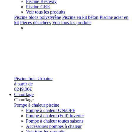
Piscine Bestway
Piscine GRE
Voir tous les produits
Piscine blocs polystyrène
Piscine en kit béton
Piscine acier en
kit
Pièces détachées
Voir tous les produits
Piscine bois Urbaine
à partir de
8249,00€
Chauffage
Chauffage
Pompe à chaleur piscine
Pompe à chaleur ON/OFF
Pompe à chaleur (Full) Inverter
Pompe à chaleur toutes saisons
Accessoires pompes à chaleur
Voir tous les produits