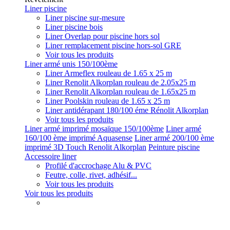
Liner piscine
Liner piscine sur-mesure
Liner piscine bois
Liner Overlap pour piscine hors sol
Liner remplacement piscine hors-sol GRE
Voir tous les produits
Liner armé unis 150/100ème
Liner Armeflex rouleau de 1.65 x 25 m
Liner Renolit Alkorplan rouleau de 2.05x25 m
Liner Renolit Alkorplan rouleau de 1.65x25 m
Liner Poolskin rouleau de 1.65 x 25 m
Liner antidérapant 180/100 éme Rénolit Alkorplan
Voir tous les produits
Liner armé imprimé mosaïque 150/100ème
Liner armé
160/100 ème imprimé Aquasense
Liner armé 200/100 ème
imprimé 3D Touch Renolit Alkorplan
Peinture piscine
Accessoire liner
Profilé d'accrochage Alu & PVC
Feutre, colle, rivet, adhésif...
Voir tous les produits
Voir tous les produits