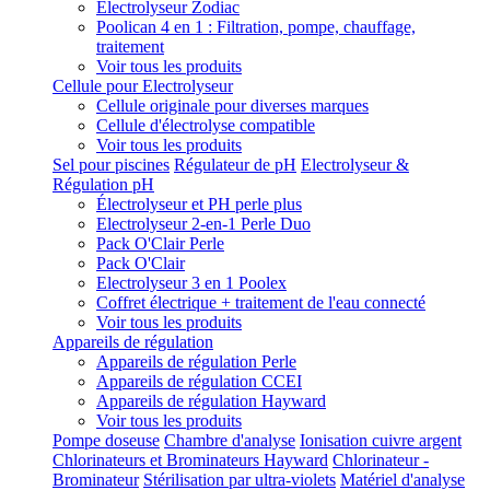
Electrolyseur Zodiac
Poolican 4 en 1 : Filtration, pompe, chauffage,
traitement
Voir tous les produits
Cellule pour Electrolyseur
Cellule originale pour diverses marques
Cellule d'électrolyse compatible
Voir tous les produits
Sel pour piscines
Régulateur de pH
Electrolyseur &
Régulation pH
Électrolyseur et PH perle plus
Electrolyseur 2-en-1 Perle Duo
Pack O'Clair Perle
Pack O'Clair
Electrolyseur 3 en 1 Poolex
Coffret électrique + traitement de l'eau connecté
Voir tous les produits
Appareils de régulation
Appareils de régulation Perle
Appareils de régulation CCEI
Appareils de régulation Hayward
Voir tous les produits
Pompe doseuse
Chambre d'analyse
Ionisation cuivre argent
Chlorinateurs et Brominateurs Hayward
Chlorinateur -
Brominateur
Stérilisation par ultra-violets
Matériel d'analyse