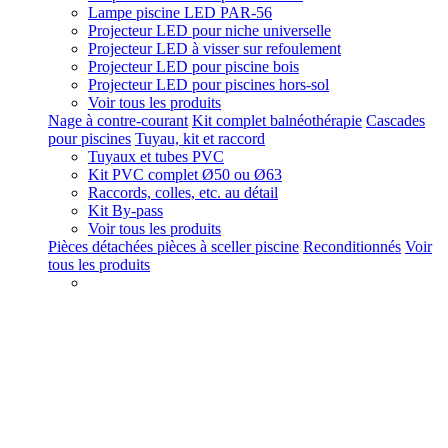
Lampe piscine LED PAR-56
Projecteur LED pour niche universelle
Projecteur LED à visser sur refoulement
Projecteur LED pour piscine bois
Projecteur LED pour piscines hors-sol
Voir tous les produits
Nage à contre-courant
Kit complet balnéothérapie
Cascades
pour piscines
Tuyau, kit et raccord
Tuyaux et tubes PVC
Kit PVC complet Ø50 ou Ø63
Raccords, colles, etc. au détail
Kit By-pass
Voir tous les produits
Pièces détachées pièces à sceller piscine
Reconditionnés
Voir
tous les produits