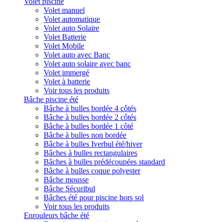
Volet piscine
Volet manuel
Volet automatique
Volet auto Solaire
Volet Batterie
Volet Mobile
Volet auto avec Banc
Volet auto solaire avec banc
Volet immergé
Volet à batterie
Voir tous les produits
Bâche piscine été
Bâche à bulles bordée 4 côtés
Bâche à bulles bordée 2 côtés
Bâche à bulles bordée 1 côté
Bâche à bulles non bordée
Bâche à bulles Iverbul été/hiver
Bâches à bulles rectangulaires
Bâches à bulles prédécoupées standard
Bâche à bulles coque polyester
Bâche mousse
Bâche Sécuribul
Bâches été pour piscine hors sol
Voir tous les produits
Enrouleurs bâche été