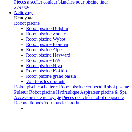
Pièces à sceller couleur blanches pour piscine liner
279,00€
Nettoyage
Nettoyage
Robot piscine
Robot piscine Dolphin
Robot piscine Zodiac
Robot piscine Wybot
Robot piscine IGarden
Robot piscine Aiper
Robot piscine Hayward
Robot piscine BWT
Robot piscine Niya
Robot piscine Kokido
Robot piscine grand bassin
Voir tous les produits
Robot piscine à batterie
Robot piscine connecté
Robot piscine
Pulseur
Robot piscine Hydraulique
Aspirateur piscine & Spa
Accessoires de nettoyage
Pièces détachées robot de piscine
Reconditionnés
Voir tous les produits