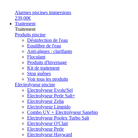
Alarmes piscines immersions
239,00€
Traitement
Traitement
Produits piscine
Désinfection de l'eau
Equilibre de l'eau
Anti-algues : clarifiants
Floculant
Produits d'hivernage
Kit de traitement
Stop guêpes
Voir tous les produits
Electrolyseur piscine
Electrolyseur Evolu'Sel
Électrolyseur Perle Salt+
Electrolyseur Zelia
Electrolyseur Limpido
Combo UV + Electrolyseur Sanebio
Electrolyseur Poolex Turbo Salt
Electrolyseur O'Clair
Electrolyseur Perle
Electrolyseur Hayward