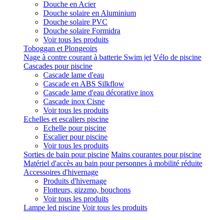
Douche en Acier
Douche solaire en Aluminium
Douche solaire PVC
Douche solaire Formidra
Voir tous les produits
Toboggan et Plongeoirs
Nage à contre courant à batterie Swim jet
Vélo de piscine
Cascades pour piscine
Cascade lame d'eau
Cascade en ABS Silkflow
Cascade lame d'eau décorative inox
Cascade inox Cisne
Voir tous les produits
Echelles et escaliers piscine
Echelle pour piscine
Escalier pour piscine
Voir tous les produits
Sorties de bain pour piscine
Mains courantes pour piscine
Matériel d'accès au bain pour personnes à mobilité réduite
Accessoires d'hivernage
Produits d'hivernage
Flotteurs, gizzmo, bouchons
Voir tous les produits
Lampe led piscine
Voir tous les produits