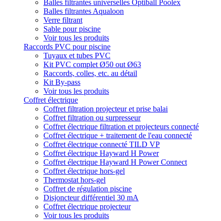
Balles filtrantes universelles Optiball Poolex
Balles filtrantes Aqualoon
Verre filtrant
Sable pour piscine
Voir tous les produits
Raccords PVC pour piscine
Tuyaux et tubes PVC
Kit PVC complet Ø50 out Ø63
Raccords, colles, etc. au détail
Kit By-pass
Voir tous les produits
Coffret électrique
Coffret filtration projecteur et prise balai
Coffret filtration ou surpresseur
Coffret électrique filtration et projecteurs connecté
Coffret électrique + traitement de l'eau connecté
Coffret électrique connecté TILD VP
Coffret électrique Hayward H Power
Coffret électrique Hayward H Power Connect
Coffret électrique hors-gel
Thermostat hors-gel
Coffret de régulation piscine
Disjoncteur différentiel 30 mA
Coffret électrique projecteur
Voir tous les produits