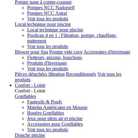
Pompe nage à contre-courant
Pompes NCC Nadorself
Pompes NCC Astral
Voir tous les produits
Local technique pour piscine
Local technique pour piscine
Poolican 4 en 1 : Filtration, pompe, chauffage,
traitement
Voir tous les produits
Blower pour Spa
Pompe vide cave
Accessoires d'hivernage
Flotteurs, gizzmo, bouchons
Produits d'hivernage
Voir tous les produits
Pièces détachées filtration
Reconditionnés
Voir tous les
produits
Confort - Loisir
Confort - Loisir
Gonflables
Fauteuils & Poufs
Matelas Américains en Mousse
Bouées Gonflables
Jeux pour plein air et piscine
Accessoires pour Gonflables
Voir tous les produits
Douche piscine