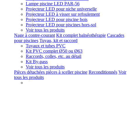
Lampe piscine LED PAR-56
Projecteur LED pour niche universelle
Projecteur LED à visser sur refoulement
Projecteur LED pour piscine bois
Projecteur LED pour piscines hors-sol
Voir tous les produits
Nage à contre-courant
Kit complet balnéothérapie
Cascades
pour piscines
Tuyau, kit et raccord
Tuyaux et tubes PVC
Kit PVC complet Ø50 ou Ø63
Raccords, colles, etc. au détail
Kit By-pass
Voir tous les produits
Pièces détachées pièces à sceller piscine
Reconditionnés
Voir
tous les produits