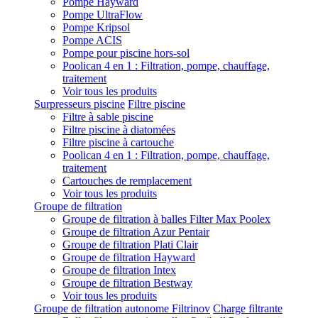
Pompe Hayward
Pompe UltraFlow
Pompe Kripsol
Pompe ACIS
Pompe pour piscine hors-sol
Poolican 4 en 1 : Filtration, pompe, chauffage,
traitement
Voir tous les produits
Surpresseurs piscine
Filtre piscine
Filtre à sable piscine
Filtre piscine à diatomées
Filtre piscine à cartouche
Poolican 4 en 1 : Filtration, pompe, chauffage,
traitement
Cartouches de remplacement
Voir tous les produits
Groupe de filtration
Groupe de filtration à balles Filter Max Poolex
Groupe de filtration Azur Pentair
Groupe de filtration Plati Clair
Groupe de filtration Hayward
Groupe de filtration Intex
Groupe de filtration Bestway
Voir tous les produits
Groupe de filtration autonome Filtrinov
Charge filtrante