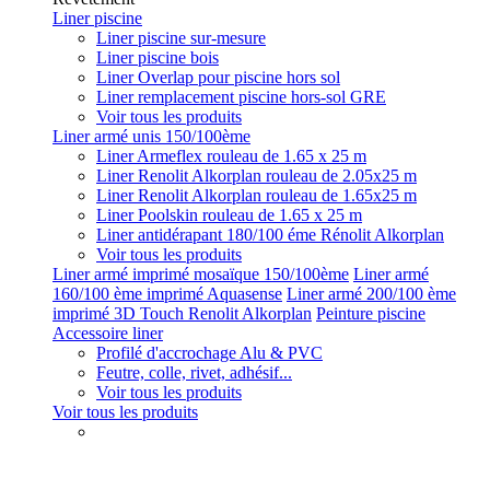
Liner piscine
Liner piscine sur-mesure
Liner piscine bois
Liner Overlap pour piscine hors sol
Liner remplacement piscine hors-sol GRE
Voir tous les produits
Liner armé unis 150/100ème
Liner Armeflex rouleau de 1.65 x 25 m
Liner Renolit Alkorplan rouleau de 2.05x25 m
Liner Renolit Alkorplan rouleau de 1.65x25 m
Liner Poolskin rouleau de 1.65 x 25 m
Liner antidérapant 180/100 éme Rénolit Alkorplan
Voir tous les produits
Liner armé imprimé mosaïque 150/100ème
Liner armé
160/100 ème imprimé Aquasense
Liner armé 200/100 ème
imprimé 3D Touch Renolit Alkorplan
Peinture piscine
Accessoire liner
Profilé d'accrochage Alu & PVC
Feutre, colle, rivet, adhésif...
Voir tous les produits
Voir tous les produits