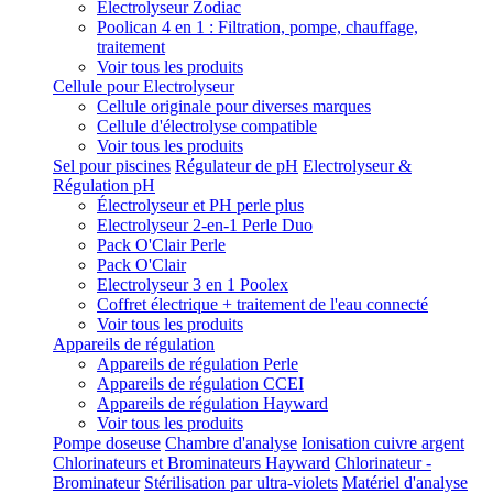
Electrolyseur Zodiac
Poolican 4 en 1 : Filtration, pompe, chauffage,
traitement
Voir tous les produits
Cellule pour Electrolyseur
Cellule originale pour diverses marques
Cellule d'électrolyse compatible
Voir tous les produits
Sel pour piscines
Régulateur de pH
Electrolyseur &
Régulation pH
Électrolyseur et PH perle plus
Electrolyseur 2-en-1 Perle Duo
Pack O'Clair Perle
Pack O'Clair
Electrolyseur 3 en 1 Poolex
Coffret électrique + traitement de l'eau connecté
Voir tous les produits
Appareils de régulation
Appareils de régulation Perle
Appareils de régulation CCEI
Appareils de régulation Hayward
Voir tous les produits
Pompe doseuse
Chambre d'analyse
Ionisation cuivre argent
Chlorinateurs et Brominateurs Hayward
Chlorinateur -
Brominateur
Stérilisation par ultra-violets
Matériel d'analyse