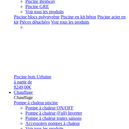
Piscine Bestway
Piscine GRE
Voir tous les produits
Piscine blocs polystyrène
Piscine en kit béton
Piscine acier en
kit
Pièces détachées
Voir tous les produits
Piscine bois Urbaine
à partir de
8249,00€
Chauffage
Chauffage
Pompe à chaleur piscine
Pompe à chaleur ON/OFF
Pompe à chaleur (Full) Inverter
Pompe à chaleur toutes saisons
Accessoires pompes à chaleur
Voir tous les produits