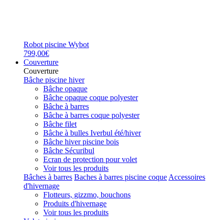
Robot piscine Wybot
799,00€
Couverture
Couverture
Bâche piscine hiver
Bâche opaque
Bâche opaque coque polyester
Bâche à barres
Bâche à barres coque polyester
Bâche filet
Bâche à bulles Iverbul été/hiver
Bâche hiver piscine bois
Bâche Sécuribul
Ecran de protection pour volet
Voir tous les produits
Bâches à barres
Baches à barres piscine coque
Accessoires
d'hivernage
Flotteurs, gizzmo, bouchons
Produits d'hivernage
Voir tous les produits