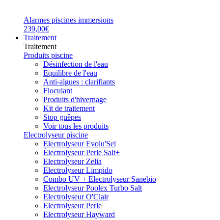
Alarmes piscines immersions
239,00€
Traitement
Traitement
Produits piscine
Désinfection de l'eau
Equilibre de l'eau
Anti-algues : clarifiants
Floculant
Produits d'hivernage
Kit de traitement
Stop guêpes
Voir tous les produits
Electrolyseur piscine
Electrolyseur Evolu'Sel
Électrolyseur Perle Salt+
Electrolyseur Zelia
Electrolyseur Limpido
Combo UV + Electrolyseur Sanebio
Electrolyseur Poolex Turbo Salt
Electrolyseur O'Clair
Electrolyseur Perle
Electrolyseur Hayward