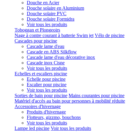
Douche en Acier
Douche solaire en Aluminium
Douche solaire PVC
Douche solaire Formidra
Voir tous les produits
Toboggan et Plongeoirs
Nage à contre courant à batterie Swim jet
Vélo de piscine
Cascades pour piscine
Cascade lame d'eau
Cascade en ABS Silkflow
Cascade lame d'eau décorative inox
Cascade inox Cisne
Voir tous les produits
Echelles et escaliers piscine
Echelle pour piscine
Escalier pour piscine
Voir tous les produits
Sorties de bain pour piscine
Mains courantes pour piscine
Matériel d'accès au bain pour personnes à mobilité réduite
Accessoires d'hivernage
Produits d'hivernage
Flotteurs, gizzmo, bouchons
Voir tous les produits
Lampe led piscine
Voir tous les produits