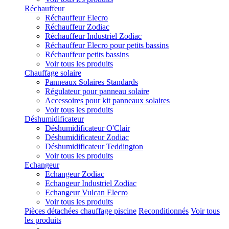
Réchauffeur
Réchauffeur Elecro
Réchauffeur Zodiac
Réchauffeur Industriel Zodiac
Réchauffeur Elecro pour petits bassins
Réchauffeur petits bassins
Voir tous les produits
Chauffage solaire
Panneaux Solaires Standards
Régulateur pour panneau solaire
Accessoires pour kit panneaux solaires
Voir tous les produits
Déshumidificateur
Déshumidificateur O'Clair
Déshumidificateur Zodiac
Déshumidificateur Teddington
Voir tous les produits
Echangeur
Echangeur Zodiac
Echangeur Industriel Zodiac
Echangeur Vulcan Elecro
Voir tous les produits
Pièces détachées chauffage piscine
Reconditionnés
Voir tous
les produits