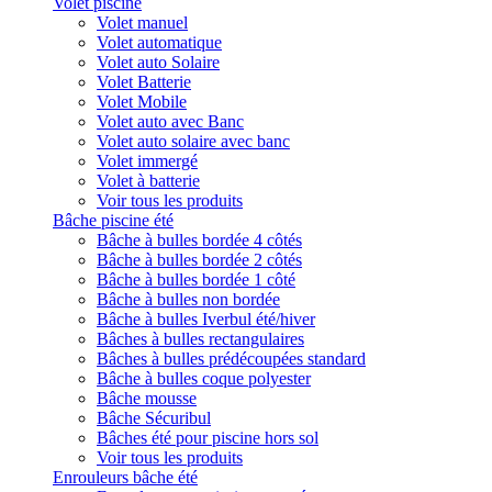
Volet piscine
Volet manuel
Volet automatique
Volet auto Solaire
Volet Batterie
Volet Mobile
Volet auto avec Banc
Volet auto solaire avec banc
Volet immergé
Volet à batterie
Voir tous les produits
Bâche piscine été
Bâche à bulles bordée 4 côtés
Bâche à bulles bordée 2 côtés
Bâche à bulles bordée 1 côté
Bâche à bulles non bordée
Bâche à bulles Iverbul été/hiver
Bâches à bulles rectangulaires
Bâches à bulles prédécoupées standard
Bâche à bulles coque polyester
Bâche mousse
Bâche Sécuribul
Bâches été pour piscine hors sol
Voir tous les produits
Enrouleurs bâche été