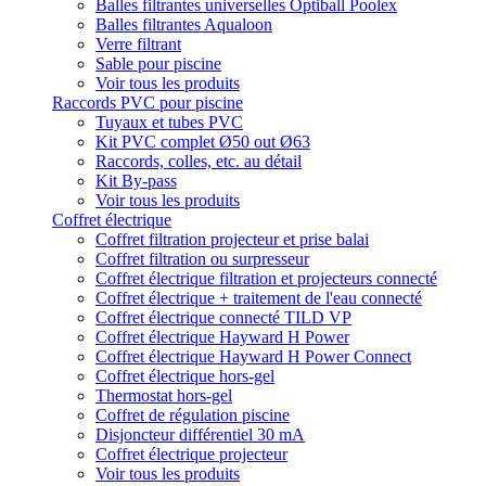
Balles filtrantes universelles Optiball Poolex
Balles filtrantes Aqualoon
Verre filtrant
Sable pour piscine
Voir tous les produits
Raccords PVC pour piscine
Tuyaux et tubes PVC
Kit PVC complet Ø50 out Ø63
Raccords, colles, etc. au détail
Kit By-pass
Voir tous les produits
Coffret électrique
Coffret filtration projecteur et prise balai
Coffret filtration ou surpresseur
Coffret électrique filtration et projecteurs connecté
Coffret électrique + traitement de l'eau connecté
Coffret électrique connecté TILD VP
Coffret électrique Hayward H Power
Coffret électrique Hayward H Power Connect
Coffret électrique hors-gel
Thermostat hors-gel
Coffret de régulation piscine
Disjoncteur différentiel 30 mA
Coffret électrique projecteur
Voir tous les produits