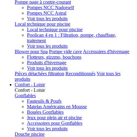
Pompe nage à contre-courant
Pompes NCC Nadorself
Pompes NCC Astral
Voir tous les produits
Local technique pour piscine
Local technique pour piscine
Poolican 4 en 1 : Filtration, pompe, chauffage,
traitement
Voir tous les produits
Blower pour Spa
Pompe vide cave
Accessoires d'hivernage
Flotteurs, gizzmo, bouchons
Produits d'hivernage
Voir tous les produits
Pièces détachées filtration
Reconditionnés
Voir tous les
produits
Confort - Loisir
Confort - Loisir
Gonflables
Fauteuils & Poufs
Matelas Américains en Mousse
Bouées Gonflables
Jeux pour plein air et piscine
Accessoires pour Gonflables
Voir tous les produits
Douche piscine