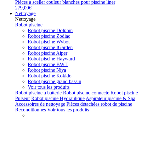
Pièces à sceller couleur blanches pour piscine liner
279,00€
Nettoyage
Nettoyage
Robot piscine
Robot piscine Dolphin
Robot piscine Zodiac
Robot piscine Wybot
Robot piscine IGarden
Robot piscine Aiper
Robot piscine Hayward
Robot piscine BWT
Robot piscine Niya
Robot piscine Kokido
Robot piscine grand bassin
Voir tous les produits
Robot piscine à batterie
Robot piscine connecté
Robot piscine
Pulseur
Robot piscine Hydraulique
Aspirateur piscine & Spa
Accessoires de nettoyage
Pièces détachées robot de piscine
Reconditionnés
Voir tous les produits