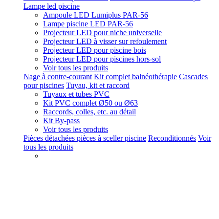
Lampe led piscine
Ampoule LED Lumiplus PAR-56
Lampe piscine LED PAR-56
Projecteur LED pour niche universelle
Projecteur LED à visser sur refoulement
Projecteur LED pour piscine bois
Projecteur LED pour piscines hors-sol
Voir tous les produits
Nage à contre-courant
Kit complet balnéothérapie
Cascades
pour piscines
Tuyau, kit et raccord
Tuyaux et tubes PVC
Kit PVC complet Ø50 ou Ø63
Raccords, colles, etc. au détail
Kit By-pass
Voir tous les produits
Pièces détachées pièces à sceller piscine
Reconditionnés
Voir
tous les produits