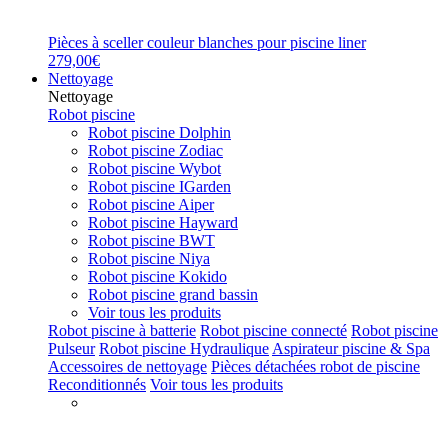
Pièces à sceller couleur blanches pour piscine liner
279,00€
Nettoyage
Nettoyage
Robot piscine
Robot piscine Dolphin
Robot piscine Zodiac
Robot piscine Wybot
Robot piscine IGarden
Robot piscine Aiper
Robot piscine Hayward
Robot piscine BWT
Robot piscine Niya
Robot piscine Kokido
Robot piscine grand bassin
Voir tous les produits
Robot piscine à batterie
Robot piscine connecté
Robot piscine
Pulseur
Robot piscine Hydraulique
Aspirateur piscine & Spa
Accessoires de nettoyage
Pièces détachées robot de piscine
Reconditionnés
Voir tous les produits