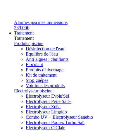
Alarmes piscines immersions
239,00€
Traitement
Traitement
Produits piscine
Désinfection de l'eau
Equilibre de l'eau
Anti-algues : clarifiants
Floculant
Produits d'hivernage
Kit de traitement
Stop guêpes
Voir tous les produits
Electrolyseur piscine
Electrolyseur Evolu'Sel
Électrolyseur Perle Salt+
Electrolyseur Zelia
Electrolyseur Limpido
Combo UV + Electrolyseur Sanebio
Electrolyseur Poolex Turbo Salt
Electrolyseur O'Clair