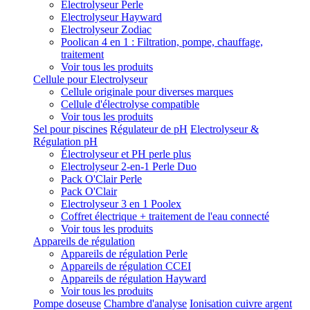
Electrolyseur Perle
Electrolyseur Hayward
Electrolyseur Zodiac
Poolican 4 en 1 : Filtration, pompe, chauffage,
traitement
Voir tous les produits
Cellule pour Electrolyseur
Cellule originale pour diverses marques
Cellule d'électrolyse compatible
Voir tous les produits
Sel pour piscines
Régulateur de pH
Electrolyseur &
Régulation pH
Électrolyseur et PH perle plus
Electrolyseur 2-en-1 Perle Duo
Pack O'Clair Perle
Pack O'Clair
Electrolyseur 3 en 1 Poolex
Coffret électrique + traitement de l'eau connecté
Voir tous les produits
Appareils de régulation
Appareils de régulation Perle
Appareils de régulation CCEI
Appareils de régulation Hayward
Voir tous les produits
Pompe doseuse
Chambre d'analyse
Ionisation cuivre argent