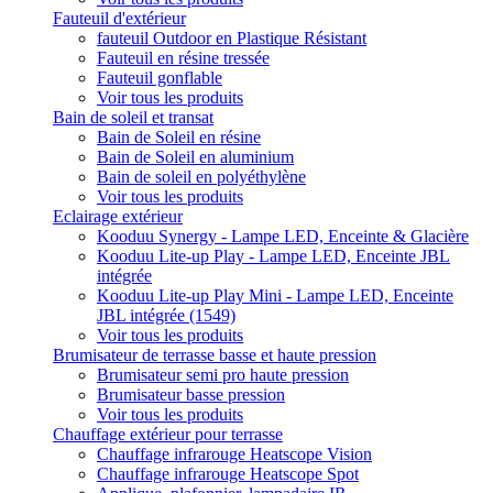
Fauteuil d'extérieur
fauteuil Outdoor en Plastique Résistant
Fauteuil en résine tressée
Fauteuil gonflable
Voir tous les produits
Bain de soleil et transat
Bain de Soleil en résine
Bain de Soleil en aluminium
Bain de soleil en polyéthylène
Voir tous les produits
Eclairage extérieur
Kooduu Synergy - Lampe LED, Enceinte & Glacière
Kooduu Lite-up Play - Lampe LED, Enceinte JBL
intégrée
Kooduu Lite-up Play Mini - Lampe LED, Enceinte
JBL intégrée (1549)
Voir tous les produits
Brumisateur de terrasse basse et haute pression
Brumisateur semi pro haute pression
Brumisateur basse pression
Voir tous les produits
Chauffage extérieur pour terrasse
Chauffage infrarouge Heatscope Vision
Chauffage infrarouge Heatscope Spot