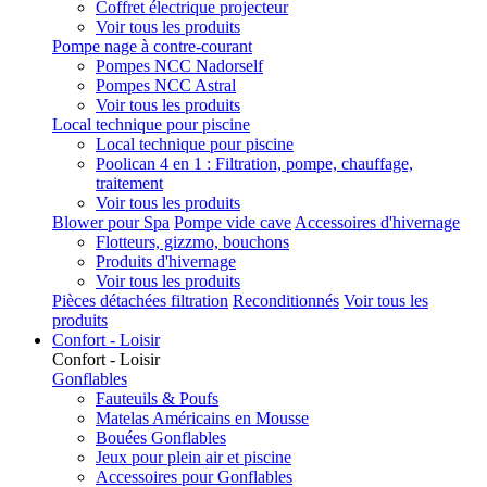
Coffret électrique projecteur
Voir tous les produits
Pompe nage à contre-courant
Pompes NCC Nadorself
Pompes NCC Astral
Voir tous les produits
Local technique pour piscine
Local technique pour piscine
Poolican 4 en 1 : Filtration, pompe, chauffage,
traitement
Voir tous les produits
Blower pour Spa
Pompe vide cave
Accessoires d'hivernage
Flotteurs, gizzmo, bouchons
Produits d'hivernage
Voir tous les produits
Pièces détachées filtration
Reconditionnés
Voir tous les
produits
Confort - Loisir
Confort - Loisir
Gonflables
Fauteuils & Poufs
Matelas Américains en Mousse
Bouées Gonflables
Jeux pour plein air et piscine
Accessoires pour Gonflables