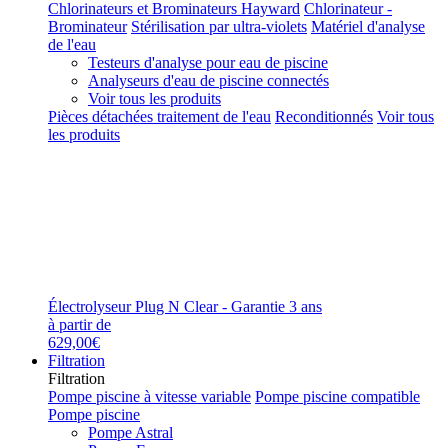
Chlorinateurs et Brominateurs Hayward
Chlorinateur -
Brominateur
Stérilisation par ultra-violets
Matériel d'analyse
de l'eau
Testeurs d'analyse pour eau de piscine
Analyseurs d'eau de piscine connectés
Voir tous les produits
Pièces détachées traitement de l'eau
Reconditionnés
Voir tous
les produits
Électrolyseur Plug N Clear - Garantie 3 ans
à partir de
629,00€
Filtration
Filtration
Pompe piscine à vitesse variable
Pompe piscine compatible
Pompe piscine
Pompe Astral