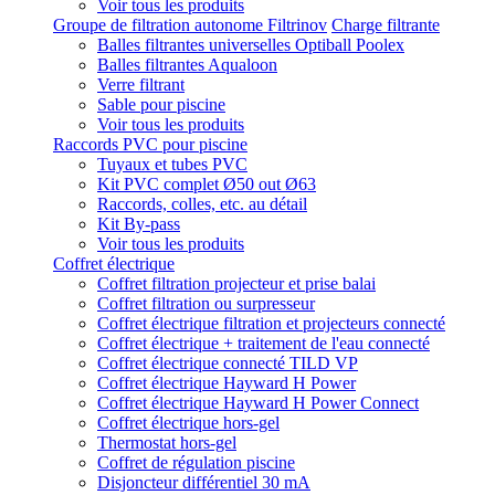
Voir tous les produits
Groupe de filtration autonome Filtrinov
Charge filtrante
Balles filtrantes universelles Optiball Poolex
Balles filtrantes Aqualoon
Verre filtrant
Sable pour piscine
Voir tous les produits
Raccords PVC pour piscine
Tuyaux et tubes PVC
Kit PVC complet Ø50 out Ø63
Raccords, colles, etc. au détail
Kit By-pass
Voir tous les produits
Coffret électrique
Coffret filtration projecteur et prise balai
Coffret filtration ou surpresseur
Coffret électrique filtration et projecteurs connecté
Coffret électrique + traitement de l'eau connecté
Coffret électrique connecté TILD VP
Coffret électrique Hayward H Power
Coffret électrique Hayward H Power Connect
Coffret électrique hors-gel
Thermostat hors-gel
Coffret de régulation piscine
Disjoncteur différentiel 30 mA