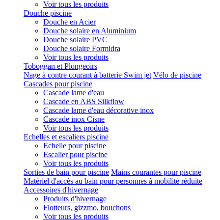
Voir tous les produits
Douche piscine
Douche en Acier
Douche solaire en Aluminium
Douche solaire PVC
Douche solaire Formidra
Voir tous les produits
Toboggan et Plongeoirs
Nage à contre courant à batterie Swim jet
Vélo de piscine
Cascades pour piscine
Cascade lame d'eau
Cascade en ABS Silkflow
Cascade lame d'eau décorative inox
Cascade inox Cisne
Voir tous les produits
Echelles et escaliers piscine
Echelle pour piscine
Escalier pour piscine
Voir tous les produits
Sorties de bain pour piscine
Mains courantes pour piscine
Matériel d'accès au bain pour personnes à mobilité réduite
Accessoires d'hivernage
Produits d'hivernage
Flotteurs, gizzmo, bouchons
Voir tous les produits