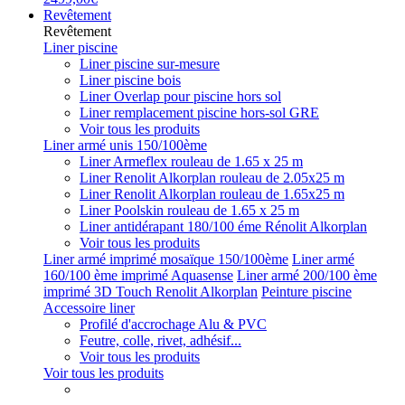
Revêtement
Revêtement
Liner piscine
Liner piscine sur-mesure
Liner piscine bois
Liner Overlap pour piscine hors sol
Liner remplacement piscine hors-sol GRE
Voir tous les produits
Liner armé unis 150/100ème
Liner Armeflex rouleau de 1.65 x 25 m
Liner Renolit Alkorplan rouleau de 2.05x25 m
Liner Renolit Alkorplan rouleau de 1.65x25 m
Liner Poolskin rouleau de 1.65 x 25 m
Liner antidérapant 180/100 éme Rénolit Alkorplan
Voir tous les produits
Liner armé imprimé mosaïque 150/100ème
Liner armé
160/100 ème imprimé Aquasense
Liner armé 200/100 ème
imprimé 3D Touch Renolit Alkorplan
Peinture piscine
Accessoire liner
Profilé d'accrochage Alu & PVC
Feutre, colle, rivet, adhésif...
Voir tous les produits
Voir tous les produits