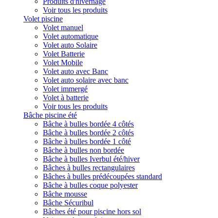
Produits d'hivernage
Voir tous les produits
Volet piscine
Volet manuel
Volet automatique
Volet auto Solaire
Volet Batterie
Volet Mobile
Volet auto avec Banc
Volet auto solaire avec banc
Volet immergé
Volet à batterie
Voir tous les produits
Bâche piscine été
Bâche à bulles bordée 4 côtés
Bâche à bulles bordée 2 côtés
Bâche à bulles bordée 1 côté
Bâche à bulles non bordée
Bâche à bulles Iverbul été/hiver
Bâches à bulles rectangulaires
Bâches à bulles prédécoupées standard
Bâche à bulles coque polyester
Bâche mousse
Bâche Sécuribul
Bâches été pour piscine hors sol