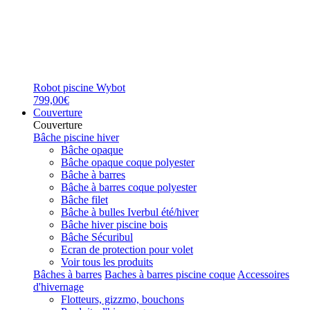
Robot piscine Wybot
799,00€
Couverture
Couverture
Bâche piscine hiver
Bâche opaque
Bâche opaque coque polyester
Bâche à barres
Bâche à barres coque polyester
Bâche filet
Bâche à bulles Iverbul été/hiver
Bâche hiver piscine bois
Bâche Sécuribul
Ecran de protection pour volet
Voir tous les produits
Bâches à barres
Baches à barres piscine coque
Accessoires
d'hivernage
Flotteurs, gizzmo, bouchons