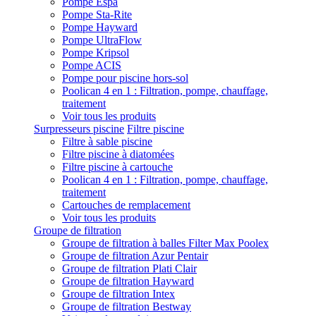
Pompe Espa
Pompe Sta-Rite
Pompe Hayward
Pompe UltraFlow
Pompe Kripsol
Pompe ACIS
Pompe pour piscine hors-sol
Poolican 4 en 1 : Filtration, pompe, chauffage,
traitement
Voir tous les produits
Surpresseurs piscine
Filtre piscine
Filtre à sable piscine
Filtre piscine à diatomées
Filtre piscine à cartouche
Poolican 4 en 1 : Filtration, pompe, chauffage,
traitement
Cartouches de remplacement
Voir tous les produits
Groupe de filtration
Groupe de filtration à balles Filter Max Poolex
Groupe de filtration Azur Pentair
Groupe de filtration Plati Clair
Groupe de filtration Hayward
Groupe de filtration Intex
Groupe de filtration Bestway