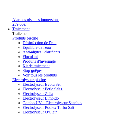
Alarmes piscines immersions
239,00€
Traitement
Traitement
Produits piscine
Désinfection de l'eau
Equilibre de l'eau
Anti-algues : clarifiants
Floculant
Produits d'hivernage
Kit de traitement
Stop guêpes
Voir tous les produits
Electrolyseur piscine
Electrolyseur Evolu'Sel
Électrolyseur Perle Salt+
Electrolyseur Zelia
Electrolyseur Limpido
Combo UV + Electrolyseur Sanebio
Electrolyseur Poolex Turbo Salt
Electrolyseur O'Clair