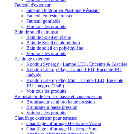
Fauteuil d'extérieur
fauteuil Outdoor en Plastique Résistant
Fauteuil en résine tressée
Fauteuil gonflable
Voir tous les produits
Bain de soleil et transat
Bain de Soleil en résine
Bain de Soleil en aluminium
Bain de soleil en polyéthylène
Voir tous les produits
Eclairage extérieur
Kooduu Synergy - Lampe LED, Enceinte & Glacière
Kooduu Lite-up Play - Lampe LED, Enceinte JBL
intégrée
Kooduu Lite-up Play Mini - Lampe LED, Enceinte
JBL intégrée (1549)
Voir tous les produits
Brumisateur de terrasse basse et haute pression
Brumisateur semi pro haute pression
Brumisateur basse pression
Voir tous les produits
Chauffage extérieur pour terrasse
Chauffage infrarouge Heatscope Vision
Chauffage infrarouge Heatscope Spot