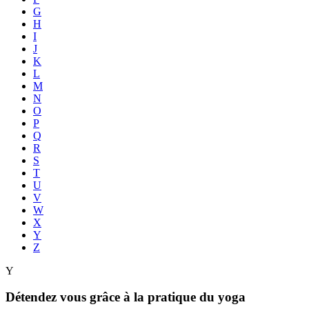
G
H
I
J
K
L
M
N
O
P
Q
R
S
T
U
V
W
X
Y
Z
Y
Détendez vous grâce à la pratique du yoga