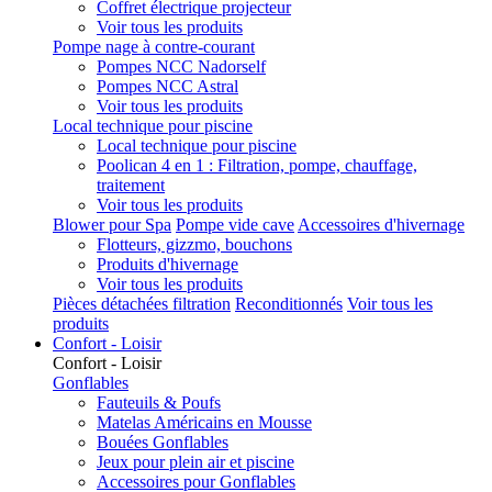
Coffret électrique projecteur
Voir tous les produits
Pompe nage à contre-courant
Pompes NCC Nadorself
Pompes NCC Astral
Voir tous les produits
Local technique pour piscine
Local technique pour piscine
Poolican 4 en 1 : Filtration, pompe, chauffage,
traitement
Voir tous les produits
Blower pour Spa
Pompe vide cave
Accessoires d'hivernage
Flotteurs, gizzmo, bouchons
Produits d'hivernage
Voir tous les produits
Pièces détachées filtration
Reconditionnés
Voir tous les
produits
Confort - Loisir
Confort - Loisir
Gonflables
Fauteuils & Poufs
Matelas Américains en Mousse
Bouées Gonflables
Jeux pour plein air et piscine
Accessoires pour Gonflables