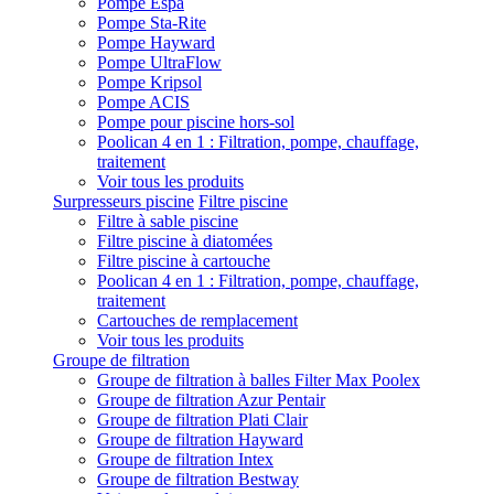
Pompe Espa
Pompe Sta-Rite
Pompe Hayward
Pompe UltraFlow
Pompe Kripsol
Pompe ACIS
Pompe pour piscine hors-sol
Poolican 4 en 1 : Filtration, pompe, chauffage,
traitement
Voir tous les produits
Surpresseurs piscine
Filtre piscine
Filtre à sable piscine
Filtre piscine à diatomées
Filtre piscine à cartouche
Poolican 4 en 1 : Filtration, pompe, chauffage,
traitement
Cartouches de remplacement
Voir tous les produits
Groupe de filtration
Groupe de filtration à balles Filter Max Poolex
Groupe de filtration Azur Pentair
Groupe de filtration Plati Clair
Groupe de filtration Hayward
Groupe de filtration Intex
Groupe de filtration Bestway