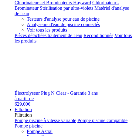
Chlorinateurs et Brominateurs Hayward
Chlorinateur -
Brominateur
Stérilisation par ultra-violets
Matériel d'analyse
de l'eau
Testeurs d'analyse pour eau de piscine
Analyseurs d'eau de piscine connectés
Voir tous les produits
Pièces détachées traitement de l'eau
Reconditionnés
Voir tous
les produits
Électrolyseur Plug N Clear - Garantie 3 ans
à partir de
629,00€
Filtration
Filtration
Pompe piscine à vitesse variable
Pompe piscine compatible
Pompe piscine
Pompe Astral