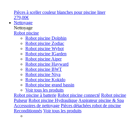
Pièces à sceller couleur blanches pour piscine liner
279,00€
Nettoyage
Nettoyage
Robot piscine
Robot piscine Dolphin
Robot piscine Zodiac
Robot piscine Wybot
Robot piscine IGarden
Robot piscine Aiper
Robot piscine Hayward
Robot piscine BWT
Robot piscine Niya
Robot piscine Kokido
Robot piscine grand bassin
Voir tous les produits
Robot piscine à batterie
Robot piscine connecté
Robot piscine
Pulseur
Robot piscine Hydraulique
Aspirateur piscine & Spa
Accessoires de nettoyage
Pièces détachées robot de piscine
Reconditionnés
Voir tous les produits