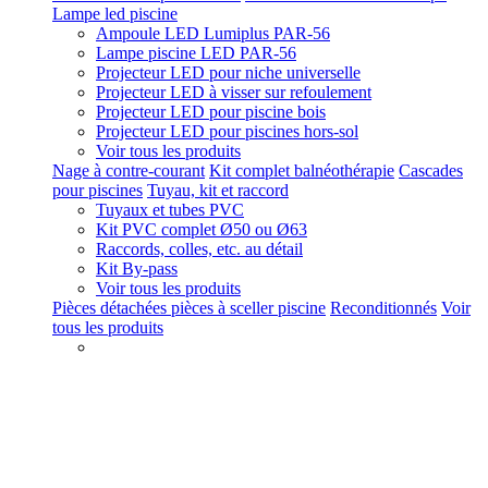
Lampe led piscine
Ampoule LED Lumiplus PAR-56
Lampe piscine LED PAR-56
Projecteur LED pour niche universelle
Projecteur LED à visser sur refoulement
Projecteur LED pour piscine bois
Projecteur LED pour piscines hors-sol
Voir tous les produits
Nage à contre-courant
Kit complet balnéothérapie
Cascades
pour piscines
Tuyau, kit et raccord
Tuyaux et tubes PVC
Kit PVC complet Ø50 ou Ø63
Raccords, colles, etc. au détail
Kit By-pass
Voir tous les produits
Pièces détachées pièces à sceller piscine
Reconditionnés
Voir
tous les produits