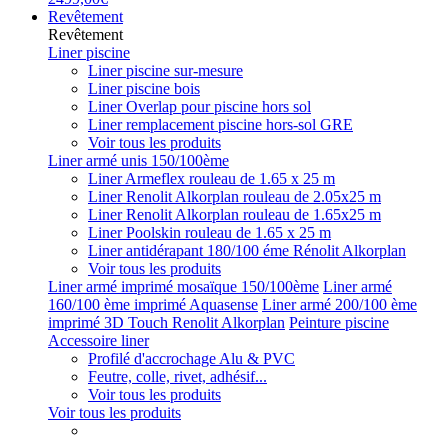
Revêtement
Revêtement
Liner piscine
Liner piscine sur-mesure
Liner piscine bois
Liner Overlap pour piscine hors sol
Liner remplacement piscine hors-sol GRE
Voir tous les produits
Liner armé unis 150/100ème
Liner Armeflex rouleau de 1.65 x 25 m
Liner Renolit Alkorplan rouleau de 2.05x25 m
Liner Renolit Alkorplan rouleau de 1.65x25 m
Liner Poolskin rouleau de 1.65 x 25 m
Liner antidérapant 180/100 éme Rénolit Alkorplan
Voir tous les produits
Liner armé imprimé mosaïque 150/100ème
Liner armé
160/100 ème imprimé Aquasense
Liner armé 200/100 ème
imprimé 3D Touch Renolit Alkorplan
Peinture piscine
Accessoire liner
Profilé d'accrochage Alu & PVC
Feutre, colle, rivet, adhésif...
Voir tous les produits
Voir tous les produits