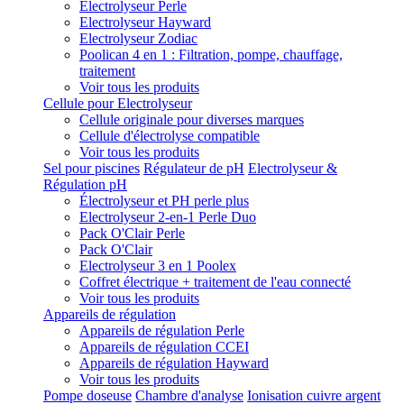
Electrolyseur Perle
Electrolyseur Hayward
Electrolyseur Zodiac
Poolican 4 en 1 : Filtration, pompe, chauffage,
traitement
Voir tous les produits
Cellule pour Electrolyseur
Cellule originale pour diverses marques
Cellule d'électrolyse compatible
Voir tous les produits
Sel pour piscines
Régulateur de pH
Electrolyseur &
Régulation pH
Électrolyseur et PH perle plus
Electrolyseur 2-en-1 Perle Duo
Pack O'Clair Perle
Pack O'Clair
Electrolyseur 3 en 1 Poolex
Coffret électrique + traitement de l'eau connecté
Voir tous les produits
Appareils de régulation
Appareils de régulation Perle
Appareils de régulation CCEI
Appareils de régulation Hayward
Voir tous les produits
Pompe doseuse
Chambre d'analyse
Ionisation cuivre argent