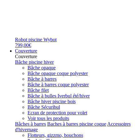
Robot piscine Wybot
799,00€
Couverture
Couverture
Bâche piscine hiver
Bâche opaque
Bâche opaque coque polyester
Bâche à barres
Bâche à barres coque polyester
Bâche filet
Bâche à bulles Iverbul été/hiver
Bâche hiver piscine bois
Bâche Sécuribul
Ecran de protection pour volet
Voir tous les produits
Bâches à barres
Baches à barres piscine coque
Accessoires
d'hivernage
Flotteurs, gizzmo, bouchons