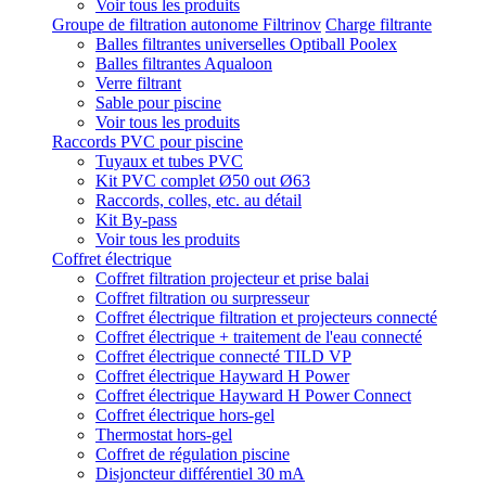
Voir tous les produits
Groupe de filtration autonome Filtrinov
Charge filtrante
Balles filtrantes universelles Optiball Poolex
Balles filtrantes Aqualoon
Verre filtrant
Sable pour piscine
Voir tous les produits
Raccords PVC pour piscine
Tuyaux et tubes PVC
Kit PVC complet Ø50 out Ø63
Raccords, colles, etc. au détail
Kit By-pass
Voir tous les produits
Coffret électrique
Coffret filtration projecteur et prise balai
Coffret filtration ou surpresseur
Coffret électrique filtration et projecteurs connecté
Coffret électrique + traitement de l'eau connecté
Coffret électrique connecté TILD VP
Coffret électrique Hayward H Power
Coffret électrique Hayward H Power Connect
Coffret électrique hors-gel
Thermostat hors-gel
Coffret de régulation piscine
Disjoncteur différentiel 30 mA