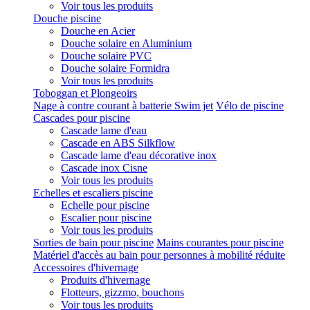
Voir tous les produits
Douche piscine
Douche en Acier
Douche solaire en Aluminium
Douche solaire PVC
Douche solaire Formidra
Voir tous les produits
Toboggan et Plongeoirs
Nage à contre courant à batterie Swim jet
Vélo de piscine
Cascades pour piscine
Cascade lame d'eau
Cascade en ABS Silkflow
Cascade lame d'eau décorative inox
Cascade inox Cisne
Voir tous les produits
Echelles et escaliers piscine
Echelle pour piscine
Escalier pour piscine
Voir tous les produits
Sorties de bain pour piscine
Mains courantes pour piscine
Matériel d'accès au bain pour personnes à mobilité réduite
Accessoires d'hivernage
Produits d'hivernage
Flotteurs, gizzmo, bouchons
Voir tous les produits