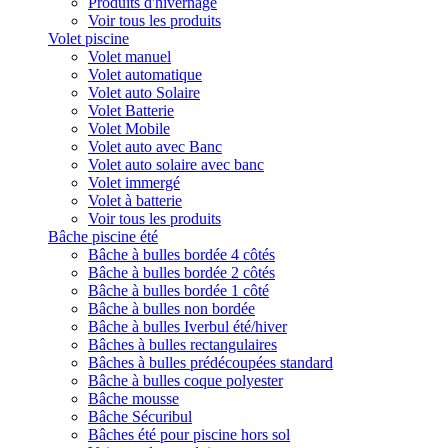
Produits d'hivernage
Voir tous les produits
Volet piscine
Volet manuel
Volet automatique
Volet auto Solaire
Volet Batterie
Volet Mobile
Volet auto avec Banc
Volet auto solaire avec banc
Volet immergé
Volet à batterie
Voir tous les produits
Bâche piscine été
Bâche à bulles bordée 4 côtés
Bâche à bulles bordée 2 côtés
Bâche à bulles bordée 1 côté
Bâche à bulles non bordée
Bâche à bulles Iverbul été/hiver
Bâches à bulles rectangulaires
Bâches à bulles prédécoupées standard
Bâche à bulles coque polyester
Bâche mousse
Bâche Sécuribul
Bâches été pour piscine hors sol