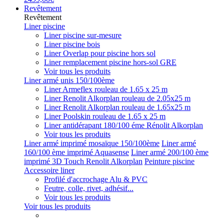
Revêtement
Revêtement
Liner piscine
Liner piscine sur-mesure
Liner piscine bois
Liner Overlap pour piscine hors sol
Liner remplacement piscine hors-sol GRE
Voir tous les produits
Liner armé unis 150/100ème
Liner Armeflex rouleau de 1.65 x 25 m
Liner Renolit Alkorplan rouleau de 2.05x25 m
Liner Renolit Alkorplan rouleau de 1.65x25 m
Liner Poolskin rouleau de 1.65 x 25 m
Liner antidérapant 180/100 éme Rénolit Alkorplan
Voir tous les produits
Liner armé imprimé mosaïque 150/100ème
Liner armé
160/100 ème imprimé Aquasense
Liner armé 200/100 ème
imprimé 3D Touch Renolit Alkorplan
Peinture piscine
Accessoire liner
Profilé d'accrochage Alu & PVC
Feutre, colle, rivet, adhésif...
Voir tous les produits
Voir tous les produits