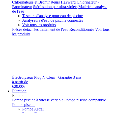
Chlorinateurs et Brominateurs Hayward
Chlorinateur -
Brominateur
Stérilisation par ultra-violets
Matériel d'analyse
de l'eau
Testeurs d'analyse pour eau de piscine
Analyseurs d'eau de piscine connectés
Voir tous les produits
Pièces détachées traitement de l'eau
Reconditionnés
Voir tous
les produits
Électrolyseur Plug N Clear - Garantie 3 ans
à partir de
629,00€
Filtration
Filtration
Pompe piscine à vitesse variable
Pompe piscine compatible
Pompe piscine
Pompe Astral