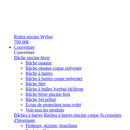
Robot piscine Wybot
799,00€
Couverture
Couverture
Bâche piscine hiver
Bâche opaque
Bâche opaque coque polyester
Bâche à barres
Bâche à barres coque polyester
Bâche filet
Bâche à bulles Iverbul été/hiver
Bâche hiver piscine bois
Bâche Sécuribul
Ecran de protection pour volet
Voir tous les produits
Bâches à barres
Baches à barres piscine coque
Accessoires
d'hivernage
Flotteurs, gizzmo, bouchons