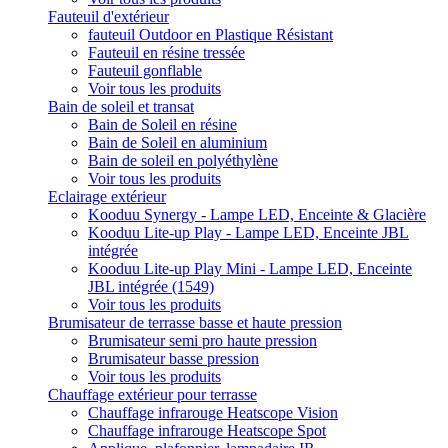
Fauteuil d'extérieur
fauteuil Outdoor en Plastique Résistant
Fauteuil en résine tressée
Fauteuil gonflable
Voir tous les produits
Bain de soleil et transat
Bain de Soleil en résine
Bain de Soleil en aluminium
Bain de soleil en polyéthylène
Voir tous les produits
Eclairage extérieur
Kooduu Synergy - Lampe LED, Enceinte & Glacière
Kooduu Lite-up Play - Lampe LED, Enceinte JBL
intégrée
Kooduu Lite-up Play Mini - Lampe LED, Enceinte
JBL intégrée (1549)
Voir tous les produits
Brumisateur de terrasse basse et haute pression
Brumisateur semi pro haute pression
Brumisateur basse pression
Voir tous les produits
Chauffage extérieur pour terrasse
Chauffage infrarouge Heatscope Vision
Chauffage infrarouge Heatscope Spot