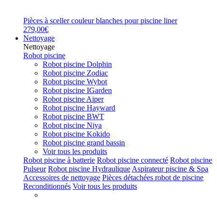
Pièces à sceller couleur blanches pour piscine liner
279,00€
Nettoyage
Nettoyage
Robot piscine
Robot piscine Dolphin
Robot piscine Zodiac
Robot piscine Wybot
Robot piscine IGarden
Robot piscine Aiper
Robot piscine Hayward
Robot piscine BWT
Robot piscine Niya
Robot piscine Kokido
Robot piscine grand bassin
Voir tous les produits
Robot piscine à batterie
Robot piscine connecté
Robot piscine
Pulseur
Robot piscine Hydraulique
Aspirateur piscine & Spa
Accessoires de nettoyage
Pièces détachées robot de piscine
Reconditionnés
Voir tous les produits