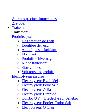
Alarmes piscines immersions
239,00€
Traitement
Traitement
Produits piscine
Désinfection de l'eau
Equilibre de l'eau
Anti-algues : clarifiants
Floculant
Produits d'hivernage
Kit de traitement
Stop guêpes
Voir tous les produits
Electrolyseur piscine
Electrolyseur Evolu'Sel
Électrolyseur Perle Salt+
Electrolyseur Zelia
Electrolyseur Limpido
Combo UV + Electrolyseur Sanebio
Electrolyseur Poolex Turbo Salt
Electrolyseur O'Clair