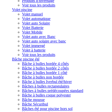
Produits d'hivernage
Voir tous les produits
Volet piscine
Volet manuel
Volet automatique
Volet auto Solaire
Volet Batterie
Volet Mobile
Volet auto avec Banc
Volet auto solaire avec banc
Volet immergé
Volet à batterie
Voir tous les produits
Bâche piscine été
Bâche à bulles bordée 4 côtés
Bâche à bulles bordée 2 côtés
Bâche à bulles bordée 1 côté
Bâche à bulles non bordée
Bâche à bulles Iverbul été/hiver
Bâches à bulles rectangulaires
Bâches à bulles prédécoupées standard
Bâche à bulles coque polyester
Bâche mousse
Bâche Sécuribul
Bâches été pour piscine hors sol