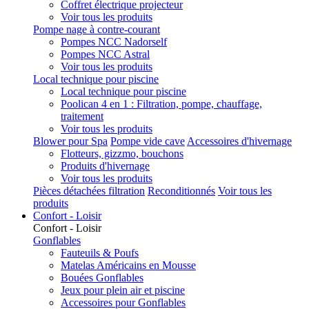
Coffret électrique projecteur
Voir tous les produits
Pompe nage à contre-courant
Pompes NCC Nadorself
Pompes NCC Astral
Voir tous les produits
Local technique pour piscine
Local technique pour piscine
Poolican 4 en 1 : Filtration, pompe, chauffage,
traitement
Voir tous les produits
Blower pour Spa
Pompe vide cave
Accessoires d'hivernage
Flotteurs, gizzmo, bouchons
Produits d'hivernage
Voir tous les produits
Pièces détachées filtration
Reconditionnés
Voir tous les
produits
Confort - Loisir
Confort - Loisir
Gonflables
Fauteuils & Poufs
Matelas Américains en Mousse
Bouées Gonflables
Jeux pour plein air et piscine
Accessoires pour Gonflables