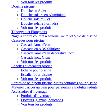
Voir tous les produits
Douche piscine
Douche en Acier
Douche solaire en Aluminium
Douche solaire PVC
Douche solaire Formidra
Voir tous les produits
Toboggan et Plongeoirs
Nage à contre courant à batterie Swim jet
Vélo de piscine
Cascades pour piscine
Cascade lame d'eau
Cascade en ABS Silkflow
Cascade lame d'eau décorative inox
Cascade inox Cisne
Voir tous les produits
Echelles et escaliers piscine
Echelle pour piscine
Escalier pour piscine
Voir tous les produits
Sorties de bain pour piscine
Mains courantes pour piscine
Matériel d'accès au bain pour personnes à mobilité réduite
Accessoires d'hivernage
Produits d'hivernage
Flotteurs, gizzmo, bouchons
Voir tous les produits