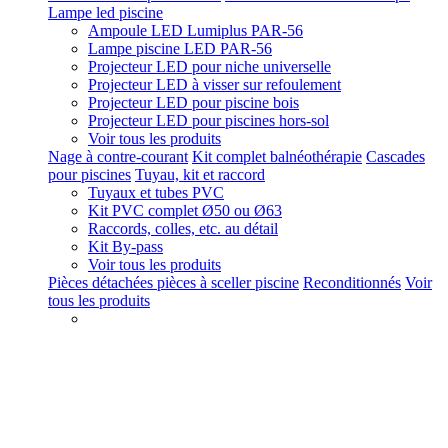
Lampe led piscine
Ampoule LED Lumiplus PAR-56
Lampe piscine LED PAR-56
Projecteur LED pour niche universelle
Projecteur LED à visser sur refoulement
Projecteur LED pour piscine bois
Projecteur LED pour piscines hors-sol
Voir tous les produits
Nage à contre-courant
Kit complet balnéothérapie
Cascades
pour piscines
Tuyau, kit et raccord
Tuyaux et tubes PVC
Kit PVC complet Ø50 ou Ø63
Raccords, colles, etc. au détail
Kit By-pass
Voir tous les produits
Pièces détachées pièces à sceller piscine
Reconditionnés
Voir
tous les produits