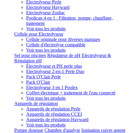
Electrolyseur Perle
Electrolyseur Hayward
Electrolyseur Zodiac
Poolican 4 en 1 : Filtration, pompe, chauffage,
traitement
Voir tous les produits
Cellule pour Electrolyseur
Cellule originale pour diverses marques
Cellule d'électrolyse compatible
Voir tous les produits
Sel pour piscines
Régulateur de pH
Electrolyseur &
Régulation pH
Électrolyseur et PH perle plus
Electrolyseur 2-en-1 Perle Duo
Pack O'Clair Perle
Pack O'Clair
Electrolyseur 3 en 1 Poolex
Coffret électrique + traitement de l'eau connecté
Voir tous les produits
Appareils de régulation
Appareils de régulation Perle
Appareils de régulation CCEI
Appareils de régulation Hayward
Voir tous les produits
Pompe doseuse
Chambre d'analyse
Ionisation cuivre argent