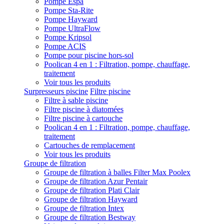
Pompe Espa
Pompe Sta-Rite
Pompe Hayward
Pompe UltraFlow
Pompe Kripsol
Pompe ACIS
Pompe pour piscine hors-sol
Poolican 4 en 1 : Filtration, pompe, chauffage,
traitement
Voir tous les produits
Surpresseurs piscine
Filtre piscine
Filtre à sable piscine
Filtre piscine à diatomées
Filtre piscine à cartouche
Poolican 4 en 1 : Filtration, pompe, chauffage,
traitement
Cartouches de remplacement
Voir tous les produits
Groupe de filtration
Groupe de filtration à balles Filter Max Poolex
Groupe de filtration Azur Pentair
Groupe de filtration Plati Clair
Groupe de filtration Hayward
Groupe de filtration Intex
Groupe de filtration Bestway