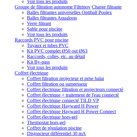
Voir tous les produits
Groupe de filtration autonome Filtrinov
Charge filtrante
Balles filtrantes universelles Optiball Poolex
Balles filtrantes Aqualoon
Verre filtrant
Sable pour piscine
Voir tous les produits
Raccords PVC pour piscine
Tuyaux et tubes PVC
Kit PVC complet Ø50 out Ø63
Raccords, colles, etc. au détail
Kit By-pass
Voir tous les produits
Coffret électrique
Coffret filtration projecteur et prise balai
Coffret filtration ou surpresseur
Coffret électrique filtration et projecteurs connecté
Coffret électrique + traitement de l'eau connecté
Coffret électrique connecté TILD VP
Coffret électrique Hayward H Power
Coffret électrique Hayward H Power Connect
Coffret électrique hors-gel
Thermostat hors-gel
Coffret de régulation piscine
Disjoncteur différentiel 30 mA