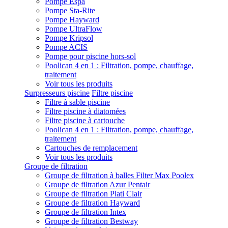
Pompe Espa
Pompe Sta-Rite
Pompe Hayward
Pompe UltraFlow
Pompe Kripsol
Pompe ACIS
Pompe pour piscine hors-sol
Poolican 4 en 1 : Filtration, pompe, chauffage,
traitement
Voir tous les produits
Surpresseurs piscine
Filtre piscine
Filtre à sable piscine
Filtre piscine à diatomées
Filtre piscine à cartouche
Poolican 4 en 1 : Filtration, pompe, chauffage,
traitement
Cartouches de remplacement
Voir tous les produits
Groupe de filtration
Groupe de filtration à balles Filter Max Poolex
Groupe de filtration Azur Pentair
Groupe de filtration Plati Clair
Groupe de filtration Hayward
Groupe de filtration Intex
Groupe de filtration Bestway