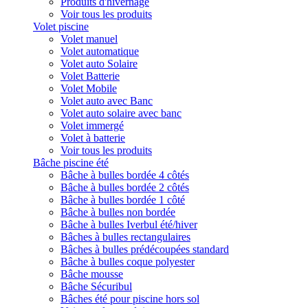
Produits d'hivernage
Voir tous les produits
Volet piscine
Volet manuel
Volet automatique
Volet auto Solaire
Volet Batterie
Volet Mobile
Volet auto avec Banc
Volet auto solaire avec banc
Volet immergé
Volet à batterie
Voir tous les produits
Bâche piscine été
Bâche à bulles bordée 4 côtés
Bâche à bulles bordée 2 côtés
Bâche à bulles bordée 1 côté
Bâche à bulles non bordée
Bâche à bulles Iverbul été/hiver
Bâches à bulles rectangulaires
Bâches à bulles prédécoupées standard
Bâche à bulles coque polyester
Bâche mousse
Bâche Sécuribul
Bâches été pour piscine hors sol