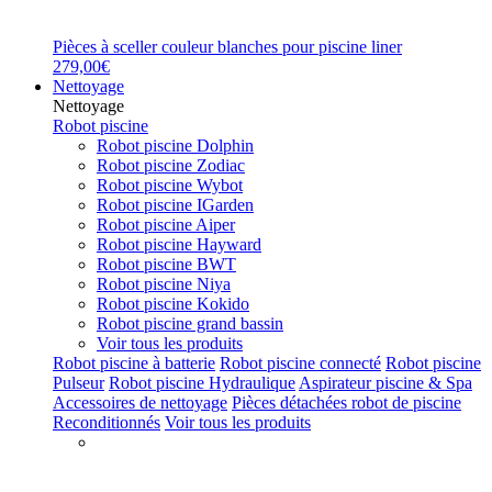
Pièces à sceller couleur blanches pour piscine liner
279,00€
Nettoyage
Nettoyage
Robot piscine
Robot piscine Dolphin
Robot piscine Zodiac
Robot piscine Wybot
Robot piscine IGarden
Robot piscine Aiper
Robot piscine Hayward
Robot piscine BWT
Robot piscine Niya
Robot piscine Kokido
Robot piscine grand bassin
Voir tous les produits
Robot piscine à batterie
Robot piscine connecté
Robot piscine
Pulseur
Robot piscine Hydraulique
Aspirateur piscine & Spa
Accessoires de nettoyage
Pièces détachées robot de piscine
Reconditionnés
Voir tous les produits