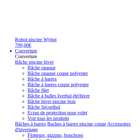
Robot piscine Wybot
799,00€
Couverture
Couverture
Bâche piscine hiver
Bâche opaque
Bâche opaque coque polyester
Bâche à barres
Bâche à barres coque polyester
Bâche filet
Bâche à bulles Iverbul été/hiver
Bâche hiver piscine bois
Bâche Sécuribul
Ecran de protection pour volet
Voir tous les produits
Bâches à barres
Baches à barres piscine coque
Accessoires
d'hivernage
Flotteurs, gizzmo, bouchons