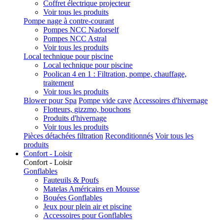
Coffret électrique projecteur
Voir tous les produits
Pompe nage à contre-courant
Pompes NCC Nadorself
Pompes NCC Astral
Voir tous les produits
Local technique pour piscine
Local technique pour piscine
Poolican 4 en 1 : Filtration, pompe, chauffage,
traitement
Voir tous les produits
Blower pour Spa
Pompe vide cave
Accessoires d'hivernage
Flotteurs, gizzmo, bouchons
Produits d'hivernage
Voir tous les produits
Pièces détachées filtration
Reconditionnés
Voir tous les
produits
Confort - Loisir
Confort - Loisir
Gonflables
Fauteuils & Poufs
Matelas Américains en Mousse
Bouées Gonflables
Jeux pour plein air et piscine
Accessoires pour Gonflables