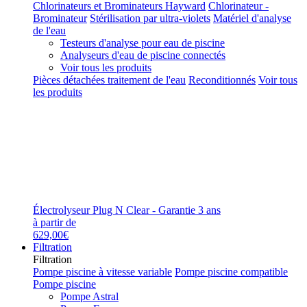
Chlorinateurs et Brominateurs Hayward
Chlorinateur -
Brominateur
Stérilisation par ultra-violets
Matériel d'analyse
de l'eau
Testeurs d'analyse pour eau de piscine
Analyseurs d'eau de piscine connectés
Voir tous les produits
Pièces détachées traitement de l'eau
Reconditionnés
Voir tous
les produits
Électrolyseur Plug N Clear - Garantie 3 ans
à partir de
629,00€
Filtration
Filtration
Pompe piscine à vitesse variable
Pompe piscine compatible
Pompe piscine
Pompe Astral