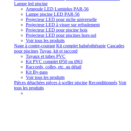
Lampe led piscine
Ampoule LED Lumiplus PAR-56
Lampe piscine LED PAR-56
Projecteur LED pour niche universelle
Projecteur LED à visser sur refoulement
Projecteur LED pour piscine bois
Projecteur LED pour piscines hors-sol
Voir tous les produits
Nage à contre-courant
Kit complet balnéothérapie
Cascades
pour piscines
Tuyau, kit et raccord
Tuyaux et tubes PVC
Kit PVC complet Ø50 ou Ø63
Raccords, colles, etc. au détail
Kit By-pass
Voir tous les produits
Pièces détachées pièces à sceller piscine
Reconditionnés
Voir
tous les produits