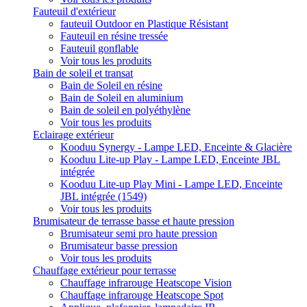
Fauteuil d'extérieur
fauteuil Outdoor en Plastique Résistant
Fauteuil en résine tressée
Fauteuil gonflable
Voir tous les produits
Bain de soleil et transat
Bain de Soleil en résine
Bain de Soleil en aluminium
Bain de soleil en polyéthylène
Voir tous les produits
Eclairage extérieur
Kooduu Synergy - Lampe LED, Enceinte & Glacière
Kooduu Lite-up Play - Lampe LED, Enceinte JBL
intégrée
Kooduu Lite-up Play Mini - Lampe LED, Enceinte
JBL intégrée (1549)
Voir tous les produits
Brumisateur de terrasse basse et haute pression
Brumisateur semi pro haute pression
Brumisateur basse pression
Voir tous les produits
Chauffage extérieur pour terrasse
Chauffage infrarouge Heatscope Vision
Chauffage infrarouge Heatscope Spot