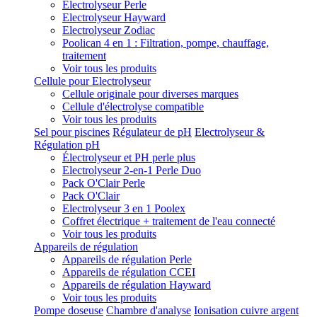
Electrolyseur Perle
Electrolyseur Hayward
Electrolyseur Zodiac
Poolican 4 en 1 : Filtration, pompe, chauffage,
traitement
Voir tous les produits
Cellule pour Electrolyseur
Cellule originale pour diverses marques
Cellule d'électrolyse compatible
Voir tous les produits
Sel pour piscines
Régulateur de pH
Electrolyseur &
Régulation pH
Électrolyseur et PH perle plus
Electrolyseur 2-en-1 Perle Duo
Pack O'Clair Perle
Pack O'Clair
Electrolyseur 3 en 1 Poolex
Coffret électrique + traitement de l'eau connecté
Voir tous les produits
Appareils de régulation
Appareils de régulation Perle
Appareils de régulation CCEI
Appareils de régulation Hayward
Voir tous les produits
Pompe doseuse
Chambre d'analyse
Ionisation cuivre argent