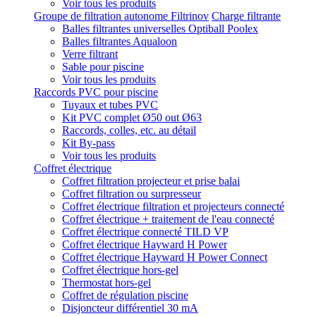
Voir tous les produits
Groupe de filtration autonome Filtrinov
Charge filtrante
Balles filtrantes universelles Optiball Poolex
Balles filtrantes Aqualoon
Verre filtrant
Sable pour piscine
Voir tous les produits
Raccords PVC pour piscine
Tuyaux et tubes PVC
Kit PVC complet Ø50 out Ø63
Raccords, colles, etc. au détail
Kit By-pass
Voir tous les produits
Coffret électrique
Coffret filtration projecteur et prise balai
Coffret filtration ou surpresseur
Coffret électrique filtration et projecteurs connecté
Coffret électrique + traitement de l'eau connecté
Coffret électrique connecté TILD VP
Coffret électrique Hayward H Power
Coffret électrique Hayward H Power Connect
Coffret électrique hors-gel
Thermostat hors-gel
Coffret de régulation piscine
Disjoncteur différentiel 30 mA