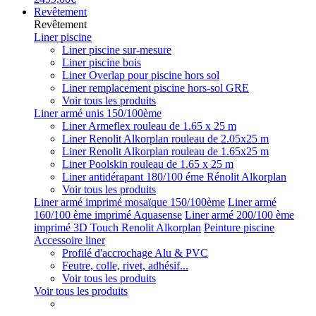
Revêtement
Revêtement
Liner piscine
Liner piscine sur-mesure
Liner piscine bois
Liner Overlap pour piscine hors sol
Liner remplacement piscine hors-sol GRE
Voir tous les produits
Liner armé unis 150/100ème
Liner Armeflex rouleau de 1.65 x 25 m
Liner Renolit Alkorplan rouleau de 2.05x25 m
Liner Renolit Alkorplan rouleau de 1.65x25 m
Liner Poolskin rouleau de 1.65 x 25 m
Liner antidérapant 180/100 éme Rénolit Alkorplan
Voir tous les produits
Liner armé imprimé mosaïque 150/100ème
Liner armé
160/100 ème imprimé Aquasense
Liner armé 200/100 ème
imprimé 3D Touch Renolit Alkorplan
Peinture piscine
Accessoire liner
Profilé d'accrochage Alu & PVC
Feutre, colle, rivet, adhésif...
Voir tous les produits
Voir tous les produits