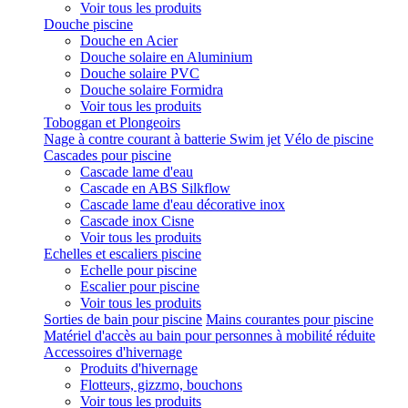
Voir tous les produits
Douche piscine
Douche en Acier
Douche solaire en Aluminium
Douche solaire PVC
Douche solaire Formidra
Voir tous les produits
Toboggan et Plongeoirs
Nage à contre courant à batterie Swim jet
Vélo de piscine
Cascades pour piscine
Cascade lame d'eau
Cascade en ABS Silkflow
Cascade lame d'eau décorative inox
Cascade inox Cisne
Voir tous les produits
Echelles et escaliers piscine
Echelle pour piscine
Escalier pour piscine
Voir tous les produits
Sorties de bain pour piscine
Mains courantes pour piscine
Matériel d'accès au bain pour personnes à mobilité réduite
Accessoires d'hivernage
Produits d'hivernage
Flotteurs, gizzmo, bouchons
Voir tous les produits