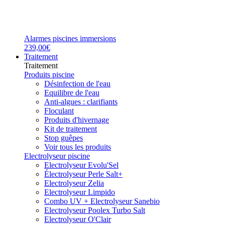
Alarmes piscines immersions
239,00€
Traitement
Traitement
Produits piscine
Désinfection de l'eau
Equilibre de l'eau
Anti-algues : clarifiants
Floculant
Produits d'hivernage
Kit de traitement
Stop guêpes
Voir tous les produits
Electrolyseur piscine
Electrolyseur Evolu'Sel
Électrolyseur Perle Salt+
Electrolyseur Zelia
Electrolyseur Limpido
Combo UV + Electrolyseur Sanebio
Electrolyseur Poolex Turbo Salt
Electrolyseur O'Clair