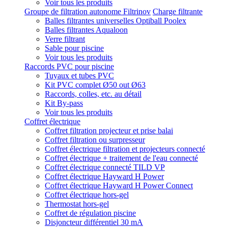
Voir tous les produits
Groupe de filtration autonome Filtrinov
Charge filtrante
Balles filtrantes universelles Optiball Poolex
Balles filtrantes Aqualoon
Verre filtrant
Sable pour piscine
Voir tous les produits
Raccords PVC pour piscine
Tuyaux et tubes PVC
Kit PVC complet Ø50 out Ø63
Raccords, colles, etc. au détail
Kit By-pass
Voir tous les produits
Coffret électrique
Coffret filtration projecteur et prise balai
Coffret filtration ou surpresseur
Coffret électrique filtration et projecteurs connecté
Coffret électrique + traitement de l'eau connecté
Coffret électrique connecté TILD VP
Coffret électrique Hayward H Power
Coffret électrique Hayward H Power Connect
Coffret électrique hors-gel
Thermostat hors-gel
Coffret de régulation piscine
Disjoncteur différentiel 30 mA