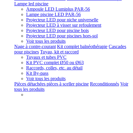
Lampe led piscine
Ampoule LED Lumiplus PAR-56
Lampe piscine LED PAR-56
Projecteur LED pour niche universelle
Projecteur LED à visser sur refoulement
Projecteur LED pour piscine bois
Projecteur LED pour piscines hors-sol
Voir tous les produits
Nage à contre-courant
Kit complet balnéothérapie
Cascades
pour piscines
Tuyau, kit et raccord
Tuyaux et tubes PVC
Kit PVC complet Ø50 ou Ø63
Raccords, colles, etc. au détail
Kit By-pass
Voir tous les produits
Pièces détachées pièces à sceller piscine
Reconditionnés
Voir
tous les produits