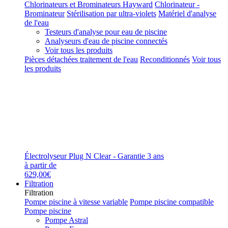
Chlorinateurs et Brominateurs Hayward
Chlorinateur -
Brominateur
Stérilisation par ultra-violets
Matériel d'analyse
de l'eau
Testeurs d'analyse pour eau de piscine
Analyseurs d'eau de piscine connectés
Voir tous les produits
Pièces détachées traitement de l'eau
Reconditionnés
Voir tous
les produits
Électrolyseur Plug N Clear - Garantie 3 ans
à partir de
629,00€
Filtration
Filtration
Pompe piscine à vitesse variable
Pompe piscine compatible
Pompe piscine
Pompe Astral