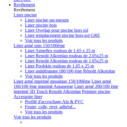
Revêtement
Revêtement
Liner piscine
Liner piscine sur-mesure
Liner piscine bois
Liner Overlap pour piscine hors sol
Liner remplacement piscine hors-sol GRE
Voir tous les produits
Liner armé unis 150/100ème
Liner Armeflex rouleau de 1.65 x 25 m
Liner Renolit Alkorplan rouleau de 2.05x25 m
Liner Renolit Alkorplan rouleau de 1.65x25 m
Liner Poolskin rouleau de 1.65 x 25 m
Liner antidérapant 180/100 éme Rénolit Alkorplan
Voir tous les produits
Liner armé imprimé mosaïque 150/100ème
Liner armé
160/100 ème imprimé Aquasense
Liner armé 200/100 ème
imprimé 3D Touch Renolit Alkorplan
Peinture piscine
Accessoire liner
Profilé d'accrochage Alu & PVC
Feutre, colle, rivet, adhésif...
Voir tous les produits
Voir tous les produits