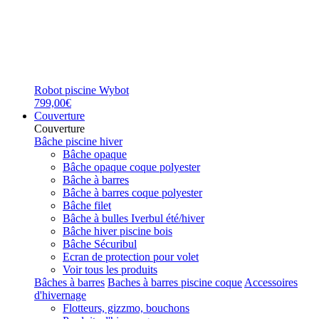
Robot piscine Wybot
799,00€
Couverture
Couverture
Bâche piscine hiver
Bâche opaque
Bâche opaque coque polyester
Bâche à barres
Bâche à barres coque polyester
Bâche filet
Bâche à bulles Iverbul été/hiver
Bâche hiver piscine bois
Bâche Sécuribul
Ecran de protection pour volet
Voir tous les produits
Bâches à barres
Baches à barres piscine coque
Accessoires
d'hivernage
Flotteurs, gizzmo, bouchons