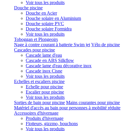
Voir tous les produits
Douche piscine
Douche en Acier
Douche solaire en Aluminium
Douche solaire PVC
Douche solaire Formidra
Voir tous les produits
Toboggan et Plongeoirs
Nage à contre courant à batterie Swim jet
Vélo de piscine
Cascades pour piscine
Cascade lame d'eau
Cascade en ABS Silkflow
Cascade lame d'eau décorative inox
Cascade inox Cisne
Voir tous les produits
Echelles et escaliers piscine
Echelle pour piscine
Escalier pour piscine
Voir tous les produits
Sorties de bain pour piscine
Mains courantes pour piscine
Matériel d'accès au bain pour personnes à mobilité réduite
Accessoires d'hivernage
Produits d'hivernage
Flotteurs, gizzmo, bouchons
Voir tous les produits