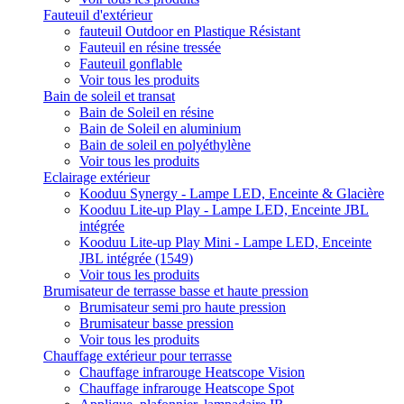
Fauteuil d'extérieur
fauteuil Outdoor en Plastique Résistant
Fauteuil en résine tressée
Fauteuil gonflable
Voir tous les produits
Bain de soleil et transat
Bain de Soleil en résine
Bain de Soleil en aluminium
Bain de soleil en polyéthylène
Voir tous les produits
Eclairage extérieur
Kooduu Synergy - Lampe LED, Enceinte & Glacière
Kooduu Lite-up Play - Lampe LED, Enceinte JBL
intégrée
Kooduu Lite-up Play Mini - Lampe LED, Enceinte
JBL intégrée (1549)
Voir tous les produits
Brumisateur de terrasse basse et haute pression
Brumisateur semi pro haute pression
Brumisateur basse pression
Voir tous les produits
Chauffage extérieur pour terrasse
Chauffage infrarouge Heatscope Vision
Chauffage infrarouge Heatscope Spot