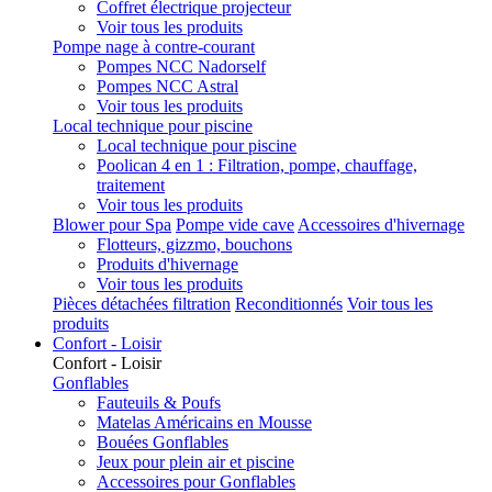
Coffret électrique projecteur
Voir tous les produits
Pompe nage à contre-courant
Pompes NCC Nadorself
Pompes NCC Astral
Voir tous les produits
Local technique pour piscine
Local technique pour piscine
Poolican 4 en 1 : Filtration, pompe, chauffage,
traitement
Voir tous les produits
Blower pour Spa
Pompe vide cave
Accessoires d'hivernage
Flotteurs, gizzmo, bouchons
Produits d'hivernage
Voir tous les produits
Pièces détachées filtration
Reconditionnés
Voir tous les
produits
Confort - Loisir
Confort - Loisir
Gonflables
Fauteuils & Poufs
Matelas Américains en Mousse
Bouées Gonflables
Jeux pour plein air et piscine
Accessoires pour Gonflables