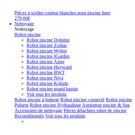
Pièces à sceller couleur blanches pour piscine liner
279,00€
Nettoyage
Nettoyage
Robot piscine
Robot piscine Dolphin
Robot piscine Zodiac
Robot piscine Wybot
Robot piscine IGarden
Robot piscine Aiper
Robot piscine Hayward
Robot piscine BWT
Robot piscine Niya
Robot piscine Kokido
Robot piscine grand bassin
Voir tous les produits
Robot piscine à batterie
Robot piscine connecté
Robot piscine
Pulseur
Robot piscine Hydraulique
Aspirateur piscine & Spa
Accessoires de nettoyage
Pièces détachées robot de piscine
Reconditionnés
Voir tous les produits