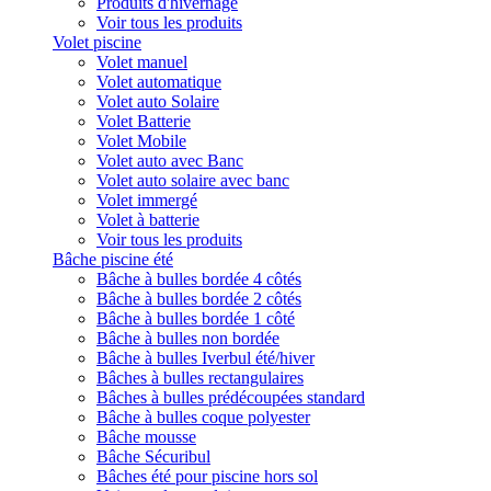
Produits d'hivernage
Voir tous les produits
Volet piscine
Volet manuel
Volet automatique
Volet auto Solaire
Volet Batterie
Volet Mobile
Volet auto avec Banc
Volet auto solaire avec banc
Volet immergé
Volet à batterie
Voir tous les produits
Bâche piscine été
Bâche à bulles bordée 4 côtés
Bâche à bulles bordée 2 côtés
Bâche à bulles bordée 1 côté
Bâche à bulles non bordée
Bâche à bulles Iverbul été/hiver
Bâches à bulles rectangulaires
Bâches à bulles prédécoupées standard
Bâche à bulles coque polyester
Bâche mousse
Bâche Sécuribul
Bâches été pour piscine hors sol