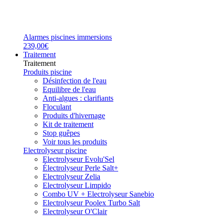
Alarmes piscines immersions
239,00€
Traitement
Traitement
Produits piscine
Désinfection de l'eau
Equilibre de l'eau
Anti-algues : clarifiants
Floculant
Produits d'hivernage
Kit de traitement
Stop guêpes
Voir tous les produits
Electrolyseur piscine
Electrolyseur Evolu'Sel
Électrolyseur Perle Salt+
Electrolyseur Zelia
Electrolyseur Limpido
Combo UV + Electrolyseur Sanebio
Electrolyseur Poolex Turbo Salt
Electrolyseur O'Clair