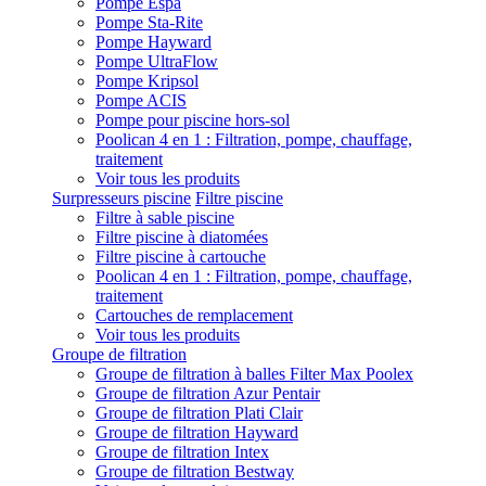
Pompe Espa
Pompe Sta-Rite
Pompe Hayward
Pompe UltraFlow
Pompe Kripsol
Pompe ACIS
Pompe pour piscine hors-sol
Poolican 4 en 1 : Filtration, pompe, chauffage,
traitement
Voir tous les produits
Surpresseurs piscine
Filtre piscine
Filtre à sable piscine
Filtre piscine à diatomées
Filtre piscine à cartouche
Poolican 4 en 1 : Filtration, pompe, chauffage,
traitement
Cartouches de remplacement
Voir tous les produits
Groupe de filtration
Groupe de filtration à balles Filter Max Poolex
Groupe de filtration Azur Pentair
Groupe de filtration Plati Clair
Groupe de filtration Hayward
Groupe de filtration Intex
Groupe de filtration Bestway