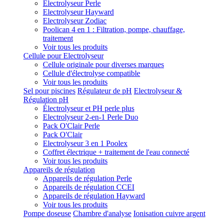
Electrolyseur Perle
Electrolyseur Hayward
Electrolyseur Zodiac
Poolican 4 en 1 : Filtration, pompe, chauffage,
traitement
Voir tous les produits
Cellule pour Electrolyseur
Cellule originale pour diverses marques
Cellule d'électrolyse compatible
Voir tous les produits
Sel pour piscines
Régulateur de pH
Electrolyseur &
Régulation pH
Électrolyseur et PH perle plus
Electrolyseur 2-en-1 Perle Duo
Pack O'Clair Perle
Pack O'Clair
Electrolyseur 3 en 1 Poolex
Coffret électrique + traitement de l'eau connecté
Voir tous les produits
Appareils de régulation
Appareils de régulation Perle
Appareils de régulation CCEI
Appareils de régulation Hayward
Voir tous les produits
Pompe doseuse
Chambre d'analyse
Ionisation cuivre argent