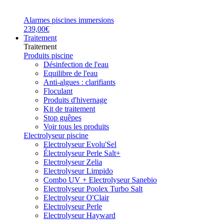
Alarmes piscines immersions
239,00€
Traitement
Traitement
Produits piscine
Désinfection de l'eau
Equilibre de l'eau
Anti-algues : clarifiants
Floculant
Produits d'hivernage
Kit de traitement
Stop guêpes
Voir tous les produits
Electrolyseur piscine
Electrolyseur Evolu'Sel
Électrolyseur Perle Salt+
Electrolyseur Zelia
Electrolyseur Limpido
Combo UV + Electrolyseur Sanebio
Electrolyseur Poolex Turbo Salt
Electrolyseur O'Clair
Electrolyseur Perle
Electrolyseur Hayward