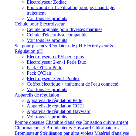
Electrolyseur Zodiac
Poolican 4 en 1 : Filtration, pompe, chauffage,
traitement
Voir tous les produits
Cellule pour Electrolyseur
Cellule originale pour diverses marques
Cellule d'électrolyse compatible
Voir tous les produits
Sel pour piscines
Régulateur de pH
Electrolyseur &
Régulation pH
Électrolyseur et PH perle plus
Electrolyseur 2-en-1 Perle Duo
Pack O'Clair Perle
Pack O'Clair
Electrolyseur 3 en 1 Poolex
Coffret électrique + traitement de l'eau connecté
Voir tous les produits
Appareils de régulation
Appareils de régulation Perle
Appareils de régulation CCEI
Appareils de régulation Hayward
Voir tous les produits
Pompe doseuse
Chambre d'analyse
Ionisation cuivre argent
Chlorinateurs et Brominateurs Hayward
Chlorinateur -
Brominateur
Stérilisation par ultra-violets
Matériel d'analyse