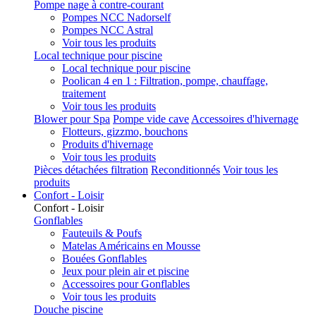
Pompe nage à contre-courant
Pompes NCC Nadorself
Pompes NCC Astral
Voir tous les produits
Local technique pour piscine
Local technique pour piscine
Poolican 4 en 1 : Filtration, pompe, chauffage,
traitement
Voir tous les produits
Blower pour Spa
Pompe vide cave
Accessoires d'hivernage
Flotteurs, gizzmo, bouchons
Produits d'hivernage
Voir tous les produits
Pièces détachées filtration
Reconditionnés
Voir tous les
produits
Confort - Loisir
Confort - Loisir
Gonflables
Fauteuils & Poufs
Matelas Américains en Mousse
Bouées Gonflables
Jeux pour plein air et piscine
Accessoires pour Gonflables
Voir tous les produits
Douche piscine