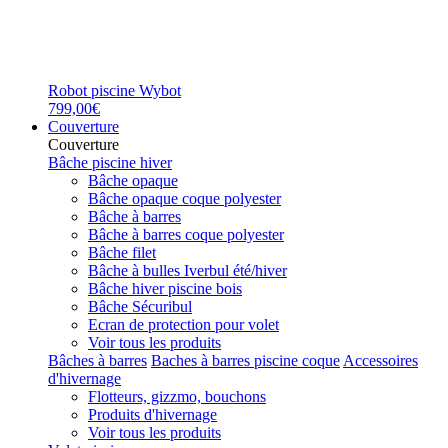
Robot piscine Wybot
799,00€
Couverture
Couverture
Bâche piscine hiver
Bâche opaque
Bâche opaque coque polyester
Bâche à barres
Bâche à barres coque polyester
Bâche filet
Bâche à bulles Iverbul été/hiver
Bâche hiver piscine bois
Bâche Sécuribul
Ecran de protection pour volet
Voir tous les produits
Bâches à barres
Baches à barres piscine coque
Accessoires
d'hivernage
Flotteurs, gizzmo, bouchons
Produits d'hivernage
Voir tous les produits