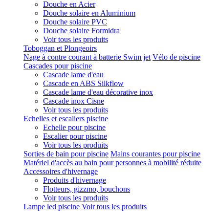
Douche en Acier
Douche solaire en Aluminium
Douche solaire PVC
Douche solaire Formidra
Voir tous les produits
Toboggan et Plongeoirs
Nage à contre courant à batterie Swim jet
Vélo de piscine
Cascades pour piscine
Cascade lame d'eau
Cascade en ABS Silkflow
Cascade lame d'eau décorative inox
Cascade inox Cisne
Voir tous les produits
Echelles et escaliers piscine
Echelle pour piscine
Escalier pour piscine
Voir tous les produits
Sorties de bain pour piscine
Mains courantes pour piscine
Matériel d'accès au bain pour personnes à mobilité réduite
Accessoires d'hivernage
Produits d'hivernage
Flotteurs, gizzmo, bouchons
Voir tous les produits
Lampe led piscine
Voir tous les produits