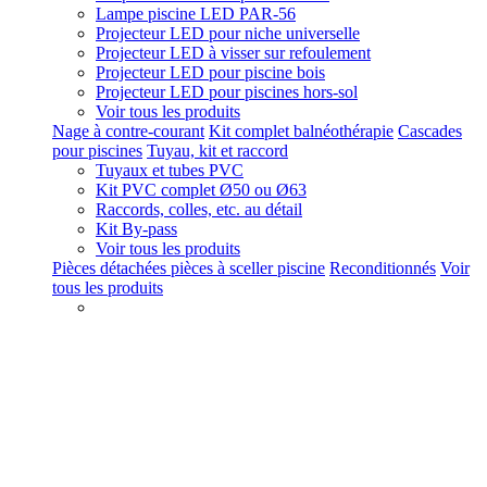
Lampe piscine LED PAR-56
Projecteur LED pour niche universelle
Projecteur LED à visser sur refoulement
Projecteur LED pour piscine bois
Projecteur LED pour piscines hors-sol
Voir tous les produits
Nage à contre-courant
Kit complet balnéothérapie
Cascades
pour piscines
Tuyau, kit et raccord
Tuyaux et tubes PVC
Kit PVC complet Ø50 ou Ø63
Raccords, colles, etc. au détail
Kit By-pass
Voir tous les produits
Pièces détachées pièces à sceller piscine
Reconditionnés
Voir
tous les produits