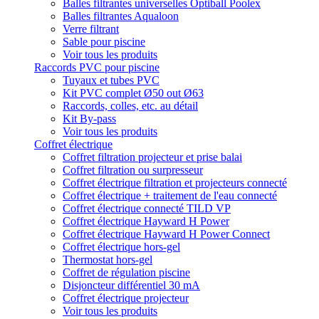
Balles filtrantes universelles Optiball Poolex
Balles filtrantes Aqualoon
Verre filtrant
Sable pour piscine
Voir tous les produits
Raccords PVC pour piscine
Tuyaux et tubes PVC
Kit PVC complet Ø50 out Ø63
Raccords, colles, etc. au détail
Kit By-pass
Voir tous les produits
Coffret électrique
Coffret filtration projecteur et prise balai
Coffret filtration ou surpresseur
Coffret électrique filtration et projecteurs connecté
Coffret électrique + traitement de l'eau connecté
Coffret électrique connecté TILD VP
Coffret électrique Hayward H Power
Coffret électrique Hayward H Power Connect
Coffret électrique hors-gel
Thermostat hors-gel
Coffret de régulation piscine
Disjoncteur différentiel 30 mA
Coffret électrique projecteur
Voir tous les produits