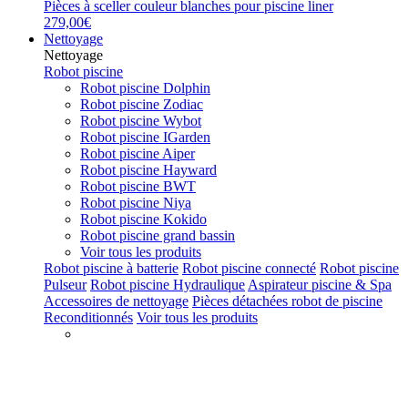
Pièces à sceller couleur blanches pour piscine liner
279,00€
Nettoyage
Nettoyage
Robot piscine
Robot piscine Dolphin
Robot piscine Zodiac
Robot piscine Wybot
Robot piscine IGarden
Robot piscine Aiper
Robot piscine Hayward
Robot piscine BWT
Robot piscine Niya
Robot piscine Kokido
Robot piscine grand bassin
Voir tous les produits
Robot piscine à batterie
Robot piscine connecté
Robot piscine
Pulseur
Robot piscine Hydraulique
Aspirateur piscine & Spa
Accessoires de nettoyage
Pièces détachées robot de piscine
Reconditionnés
Voir tous les produits