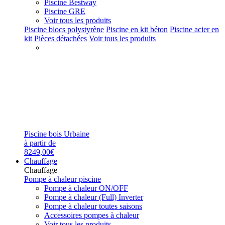
Piscine Bestway
Piscine GRE
Voir tous les produits
Piscine blocs polystyrène
Piscine en kit béton
Piscine acier en
kit
Pièces détachées
Voir tous les produits
Piscine bois Urbaine
à partir de
8249,00€
Chauffage
Chauffage
Pompe à chaleur piscine
Pompe à chaleur ON/OFF
Pompe à chaleur (Full) Inverter
Pompe à chaleur toutes saisons
Accessoires pompes à chaleur
Voir tous les produits