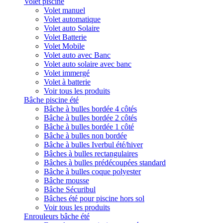
Volet piscine
Volet manuel
Volet automatique
Volet auto Solaire
Volet Batterie
Volet Mobile
Volet auto avec Banc
Volet auto solaire avec banc
Volet immergé
Volet à batterie
Voir tous les produits
Bâche piscine été
Bâche à bulles bordée 4 côtés
Bâche à bulles bordée 2 côtés
Bâche à bulles bordée 1 côté
Bâche à bulles non bordée
Bâche à bulles Iverbul été/hiver
Bâches à bulles rectangulaires
Bâches à bulles prédécoupées standard
Bâche à bulles coque polyester
Bâche mousse
Bâche Sécuribul
Bâches été pour piscine hors sol
Voir tous les produits
Enrouleurs bâche été