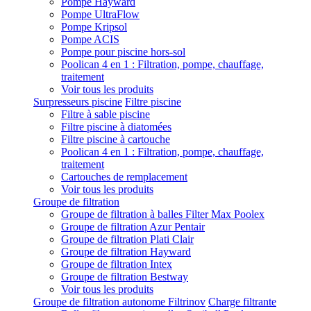
Pompe Hayward
Pompe UltraFlow
Pompe Kripsol
Pompe ACIS
Pompe pour piscine hors-sol
Poolican 4 en 1 : Filtration, pompe, chauffage,
traitement
Voir tous les produits
Surpresseurs piscine
Filtre piscine
Filtre à sable piscine
Filtre piscine à diatomées
Filtre piscine à cartouche
Poolican 4 en 1 : Filtration, pompe, chauffage,
traitement
Cartouches de remplacement
Voir tous les produits
Groupe de filtration
Groupe de filtration à balles Filter Max Poolex
Groupe de filtration Azur Pentair
Groupe de filtration Plati Clair
Groupe de filtration Hayward
Groupe de filtration Intex
Groupe de filtration Bestway
Voir tous les produits
Groupe de filtration autonome Filtrinov
Charge filtrante