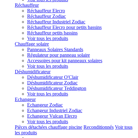
Réchauffeur
Réchauffeur Elecro
Réchauffeur Zodiac
Réchauffeur Industriel Zodiac
Réchauffeur Elecro pour petits bassins
Réchauffeur petits bassins
Voir tous les produits
Chauffage solaire
Panneaux Solaires Standards
Régulateur pour panneau solaire
Accessoires pour kit panneaux solaires
Voir tous les produits
Déshumidificateur
Déshumidificateur O'Clair
Déshumidificateur Zodiac
Déshumidificateur Teddington
Voir tous les produits
Echangeur
Echangeur Zodiac
Echangeur Industriel Zodiac
Echangeur Vulcan Elecro
Voir tous les produits
Pièces détachées chauffage piscine
Reconditionnés
Voir tous
les produits