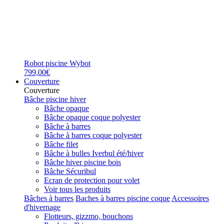
Robot piscine Wybot
799,00€
Couverture
Couverture
Bâche piscine hiver
Bâche opaque
Bâche opaque coque polyester
Bâche à barres
Bâche à barres coque polyester
Bâche filet
Bâche à bulles Iverbul été/hiver
Bâche hiver piscine bois
Bâche Sécuribul
Ecran de protection pour volet
Voir tous les produits
Bâches à barres
Baches à barres piscine coque
Accessoires
d'hivernage
Flotteurs, gizzmo, bouchons