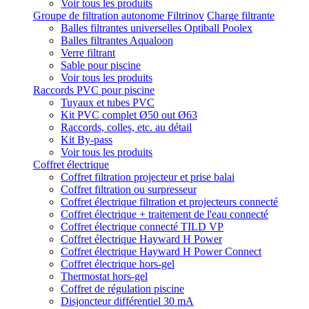
Voir tous les produits
Groupe de filtration autonome Filtrinov
Charge filtrante
Balles filtrantes universelles Optiball Poolex
Balles filtrantes Aqualoon
Verre filtrant
Sable pour piscine
Voir tous les produits
Raccords PVC pour piscine
Tuyaux et tubes PVC
Kit PVC complet Ø50 out Ø63
Raccords, colles, etc. au détail
Kit By-pass
Voir tous les produits
Coffret électrique
Coffret filtration projecteur et prise balai
Coffret filtration ou surpresseur
Coffret électrique filtration et projecteurs connecté
Coffret électrique + traitement de l'eau connecté
Coffret électrique connecté TILD VP
Coffret électrique Hayward H Power
Coffret électrique Hayward H Power Connect
Coffret électrique hors-gel
Thermostat hors-gel
Coffret de régulation piscine
Disjoncteur différentiel 30 mA