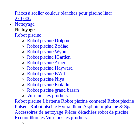
Pièces à sceller couleur blanches pour piscine liner
279,00€
Nettoyage
Nettoyage
Robot piscine
Robot piscine Dolphin
Robot piscine Zodiac
Robot piscine Wybot
Robot piscine IGarden
Robot piscine Aiper
Robot piscine Hayward
Robot piscine BWT
Robot piscine Niya
Robot piscine Kokido
Robot piscine grand bassin
Voir tous les produits
Robot piscine à batterie
Robot piscine connecté
Robot piscine
Pulseur
Robot piscine Hydraulique
Aspirateur piscine & Spa
Accessoires de nettoyage
Pièces détachées robot de piscine
Reconditionnés
Voir tous les produits