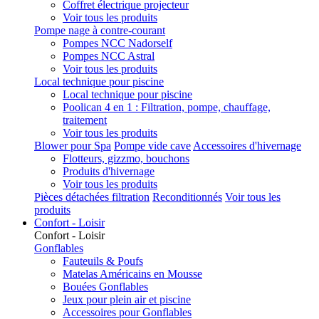
Coffret électrique projecteur
Voir tous les produits
Pompe nage à contre-courant
Pompes NCC Nadorself
Pompes NCC Astral
Voir tous les produits
Local technique pour piscine
Local technique pour piscine
Poolican 4 en 1 : Filtration, pompe, chauffage,
traitement
Voir tous les produits
Blower pour Spa
Pompe vide cave
Accessoires d'hivernage
Flotteurs, gizzmo, bouchons
Produits d'hivernage
Voir tous les produits
Pièces détachées filtration
Reconditionnés
Voir tous les
produits
Confort - Loisir
Confort - Loisir
Gonflables
Fauteuils & Poufs
Matelas Américains en Mousse
Bouées Gonflables
Jeux pour plein air et piscine
Accessoires pour Gonflables