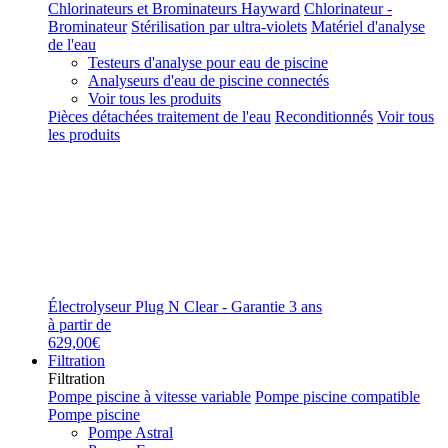
Chlorinateurs et Brominateurs Hayward
Chlorinateur -
Brominateur
Stérilisation par ultra-violets
Matériel d'analyse
de l'eau
Testeurs d'analyse pour eau de piscine
Analyseurs d'eau de piscine connectés
Voir tous les produits
Pièces détachées traitement de l'eau
Reconditionnés
Voir tous
les produits
Électrolyseur Plug N Clear - Garantie 3 ans
à partir de
629,00€
Filtration
Filtration
Pompe piscine à vitesse variable
Pompe piscine compatible
Pompe piscine
Pompe Astral