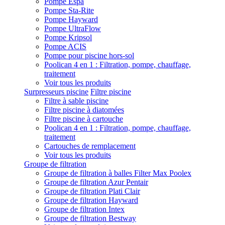
Pompe Espa
Pompe Sta-Rite
Pompe Hayward
Pompe UltraFlow
Pompe Kripsol
Pompe ACIS
Pompe pour piscine hors-sol
Poolican 4 en 1 : Filtration, pompe, chauffage,
traitement
Voir tous les produits
Surpresseurs piscine
Filtre piscine
Filtre à sable piscine
Filtre piscine à diatomées
Filtre piscine à cartouche
Poolican 4 en 1 : Filtration, pompe, chauffage,
traitement
Cartouches de remplacement
Voir tous les produits
Groupe de filtration
Groupe de filtration à balles Filter Max Poolex
Groupe de filtration Azur Pentair
Groupe de filtration Plati Clair
Groupe de filtration Hayward
Groupe de filtration Intex
Groupe de filtration Bestway