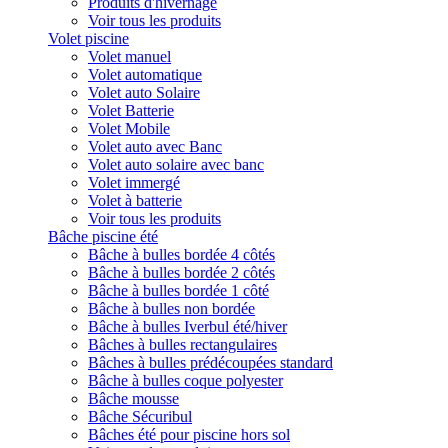
Produits d'hivernage
Voir tous les produits
Volet piscine
Volet manuel
Volet automatique
Volet auto Solaire
Volet Batterie
Volet Mobile
Volet auto avec Banc
Volet auto solaire avec banc
Volet immergé
Volet à batterie
Voir tous les produits
Bâche piscine été
Bâche à bulles bordée 4 côtés
Bâche à bulles bordée 2 côtés
Bâche à bulles bordée 1 côté
Bâche à bulles non bordée
Bâche à bulles Iverbul été/hiver
Bâches à bulles rectangulaires
Bâches à bulles prédécoupées standard
Bâche à bulles coque polyester
Bâche mousse
Bâche Sécuribul
Bâches été pour piscine hors sol