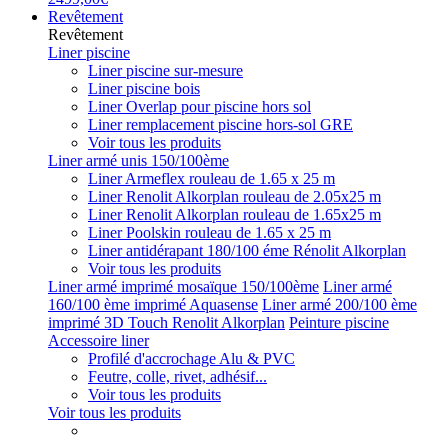
Revêtement
Revêtement
Liner piscine
Liner piscine sur-mesure
Liner piscine bois
Liner Overlap pour piscine hors sol
Liner remplacement piscine hors-sol GRE
Voir tous les produits
Liner armé unis 150/100ème
Liner Armeflex rouleau de 1.65 x 25 m
Liner Renolit Alkorplan rouleau de 2.05x25 m
Liner Renolit Alkorplan rouleau de 1.65x25 m
Liner Poolskin rouleau de 1.65 x 25 m
Liner antidérapant 180/100 éme Rénolit Alkorplan
Voir tous les produits
Liner armé imprimé mosaïque 150/100ème
Liner armé
160/100 ème imprimé Aquasense
Liner armé 200/100 ème
imprimé 3D Touch Renolit Alkorplan
Peinture piscine
Accessoire liner
Profilé d'accrochage Alu & PVC
Feutre, colle, rivet, adhésif...
Voir tous les produits
Voir tous les produits