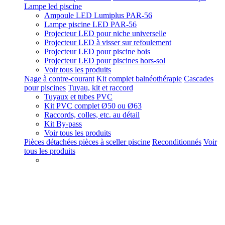
Lampe led piscine
Ampoule LED Lumiplus PAR-56
Lampe piscine LED PAR-56
Projecteur LED pour niche universelle
Projecteur LED à visser sur refoulement
Projecteur LED pour piscine bois
Projecteur LED pour piscines hors-sol
Voir tous les produits
Nage à contre-courant
Kit complet balnéothérapie
Cascades
pour piscines
Tuyau, kit et raccord
Tuyaux et tubes PVC
Kit PVC complet Ø50 ou Ø63
Raccords, colles, etc. au détail
Kit By-pass
Voir tous les produits
Pièces détachées pièces à sceller piscine
Reconditionnés
Voir
tous les produits