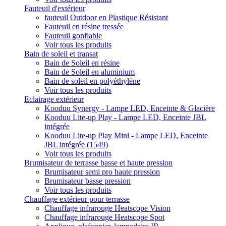
Fauteuil d'extérieur
fauteuil Outdoor en Plastique Résistant
Fauteuil en résine tressée
Fauteuil gonflable
Voir tous les produits
Bain de soleil et transat
Bain de Soleil en résine
Bain de Soleil en aluminium
Bain de soleil en polyéthylène
Voir tous les produits
Eclairage extérieur
Kooduu Synergy - Lampe LED, Enceinte & Glacière
Kooduu Lite-up Play - Lampe LED, Enceinte JBL
intégrée
Kooduu Lite-up Play Mini - Lampe LED, Enceinte
JBL intégrée (1549)
Voir tous les produits
Brumisateur de terrasse basse et haute pression
Brumisateur semi pro haute pression
Brumisateur basse pression
Voir tous les produits
Chauffage extérieur pour terrasse
Chauffage infrarouge Heatscope Vision
Chauffage infrarouge Heatscope Spot