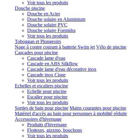
Voir tous les produits
Douche piscine
Douche en Acier
Douche solaire en Aluminium
Douche solaire PVC
Douche solaire Formidra
Voir tous les produits
Toboggan et Plongeoirs
Nage à contre courant à batterie Swim jet
Vélo de piscine
Cascades pour piscine
Cascade lame d'eau
Cascade en ABS Silkflow
Cascade lame d'eau décorative inox
Cascade inox Cisne
Voir tous les produits
Echelles et escaliers piscine
Echelle pour piscine
Escalier pour piscine
Voir tous les produits
Sorties de bain pour piscine
Mains courantes pour piscine
Matériel d'accès au bain pour personnes à mobilité réduite
Accessoires d'hivernage
Produits d'hivernage
Flotteurs, gizzmo, bouchons
Voir tous les produits