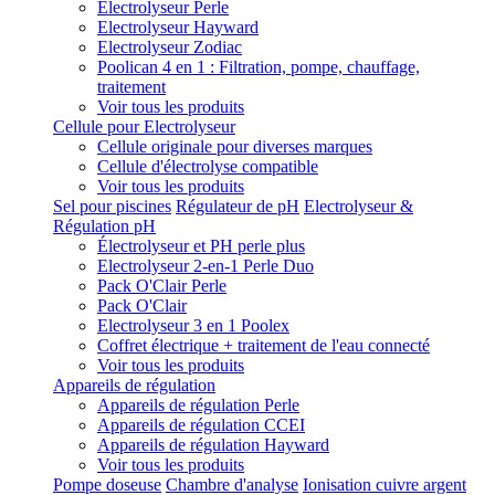
Electrolyseur Perle
Electrolyseur Hayward
Electrolyseur Zodiac
Poolican 4 en 1 : Filtration, pompe, chauffage,
traitement
Voir tous les produits
Cellule pour Electrolyseur
Cellule originale pour diverses marques
Cellule d'électrolyse compatible
Voir tous les produits
Sel pour piscines
Régulateur de pH
Electrolyseur &
Régulation pH
Électrolyseur et PH perle plus
Electrolyseur 2-en-1 Perle Duo
Pack O'Clair Perle
Pack O'Clair
Electrolyseur 3 en 1 Poolex
Coffret électrique + traitement de l'eau connecté
Voir tous les produits
Appareils de régulation
Appareils de régulation Perle
Appareils de régulation CCEI
Appareils de régulation Hayward
Voir tous les produits
Pompe doseuse
Chambre d'analyse
Ionisation cuivre argent