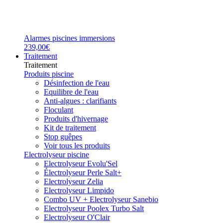
Alarmes piscines immersions
239,00€
Traitement
Traitement
Produits piscine
Désinfection de l'eau
Equilibre de l'eau
Anti-algues : clarifiants
Floculant
Produits d'hivernage
Kit de traitement
Stop guêpes
Voir tous les produits
Electrolyseur piscine
Electrolyseur Evolu'Sel
Électrolyseur Perle Salt+
Electrolyseur Zelia
Electrolyseur Limpido
Combo UV + Electrolyseur Sanebio
Electrolyseur Poolex Turbo Salt
Electrolyseur O'Clair