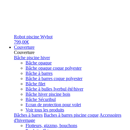
Robot piscine Wybot
799,00€
Couverture
Couverture
Bâche piscine hiver
Bâche opaque
Bâche opaque coque polyester
Bâche à barres
Bâche à barres coque polyester
Bâche filet
Bâche à bulles Iverbul été/hiver
Bâche hiver piscine bois
Bâche Sécuribul
Ecran de protection pour volet
Voir tous les produits
Bâches à barres
Baches à barres piscine coque
Accessoires
d'hivernage
Flotteurs, gizzmo, bouchons