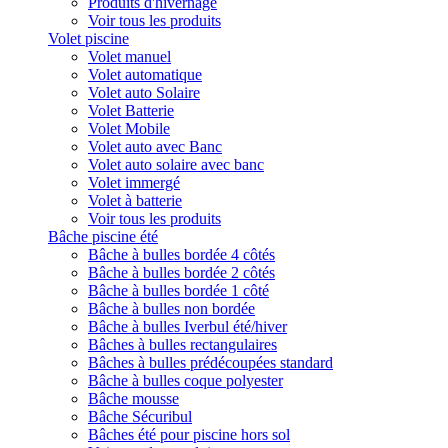
Produits d'hivernage
Voir tous les produits
Volet piscine
Volet manuel
Volet automatique
Volet auto Solaire
Volet Batterie
Volet Mobile
Volet auto avec Banc
Volet auto solaire avec banc
Volet immergé
Volet à batterie
Voir tous les produits
Bâche piscine été
Bâche à bulles bordée 4 côtés
Bâche à bulles bordée 2 côtés
Bâche à bulles bordée 1 côté
Bâche à bulles non bordée
Bâche à bulles Iverbul été/hiver
Bâches à bulles rectangulaires
Bâches à bulles prédécoupées standard
Bâche à bulles coque polyester
Bâche mousse
Bâche Sécuribul
Bâches été pour piscine hors sol