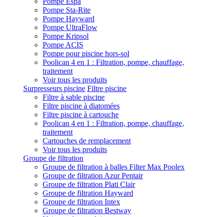
Pompe Espa
Pompe Sta-Rite
Pompe Hayward
Pompe UltraFlow
Pompe Kripsol
Pompe ACIS
Pompe pour piscine hors-sol
Poolican 4 en 1 : Filtration, pompe, chauffage,
traitement
Voir tous les produits
Surpresseurs piscine
Filtre piscine
Filtre à sable piscine
Filtre piscine à diatomées
Filtre piscine à cartouche
Poolican 4 en 1 : Filtration, pompe, chauffage,
traitement
Cartouches de remplacement
Voir tous les produits
Groupe de filtration
Groupe de filtration à balles Filter Max Poolex
Groupe de filtration Azur Pentair
Groupe de filtration Plati Clair
Groupe de filtration Hayward
Groupe de filtration Intex
Groupe de filtration Bestway