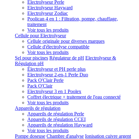
Electrolyseur Perle
Electrolyseur Hayward
Electrolyseur Zodiac
Poolican 4 en 1 : Filtration, pompe, chauffage,
traitement
Voir tous les produits
Cellule pour Electrolyseur
Cellule originale pour diverses marques
Cellule d'électrolyse compatible
Voir tous les produits
Sel pour piscines
Régulateur de pH
Electrolyseur &
Régulation pH
Électrolyseur et PH perle plus
Electrolyseur 2-en-1 Perle Duo
Pack O'Clair Perle
Pack O'Clair
Electrolyseur 3 en 1 Poolex
Coffret électrique + traitement de l'eau connecté
Voir tous les produits
Appareils de régulation
Appareils de régulation Perle
Appareils de régulation CCEI
Appareils de régulation Hayward
Voir tous les produits
Pompe doseuse
Chambre d'analyse
Ionisation cuivre argent