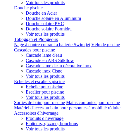
Voir tous les produits
Douche piscine
Douche en Acier
Douche solaire en Aluminium
Douche solaire PVC
Douche solaire Formidra
Voir tous les produits
Toboggan et Plongeoirs
Nage à contre courant à batterie Swim jet
Vélo de piscine
Cascades pour piscine
Cascade lame d'eau
Cascade en ABS Silkflow
Cascade lame d'eau décorative inox
Cascade inox Cisne
Voir tous les produits
Echelles et escaliers piscine
Echelle pour piscine
Escalier pour piscine
Voir tous les produits
Sorties de bain pour piscine
Mains courantes pour piscine
Matériel d'accès au bain pour personnes à mobilité réduite
Accessoires d'hivernage
Produits d'hivernage
Flotteurs, gizzmo, bouchons
Voir tous les produits