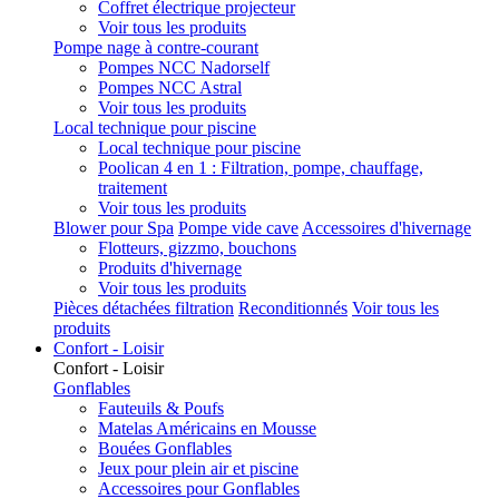
Coffret électrique projecteur
Voir tous les produits
Pompe nage à contre-courant
Pompes NCC Nadorself
Pompes NCC Astral
Voir tous les produits
Local technique pour piscine
Local technique pour piscine
Poolican 4 en 1 : Filtration, pompe, chauffage,
traitement
Voir tous les produits
Blower pour Spa
Pompe vide cave
Accessoires d'hivernage
Flotteurs, gizzmo, bouchons
Produits d'hivernage
Voir tous les produits
Pièces détachées filtration
Reconditionnés
Voir tous les
produits
Confort - Loisir
Confort - Loisir
Gonflables
Fauteuils & Poufs
Matelas Américains en Mousse
Bouées Gonflables
Jeux pour plein air et piscine
Accessoires pour Gonflables