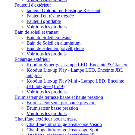
Fauteuil d'extérieur
fauteuil Outdoor en Plastique Résistant
Fauteuil en résine tressée
Fauteuil gonflable
Voir tous les produits
Bain de soleil et transat
Bain de Soleil en résine
Bain de Soleil en aluminium
Bain de soleil en polyéthylène
Voir tous les produits
Eclairage extérieur
Kooduu Synergy - Lampe LED, Enceinte & Glacière
Kooduu Lite-up Play - Lampe LED, Enceinte JBL
intégrée
Kooduu Lite-up Play Mini - Lampe LED, Enceinte
JBL intégrée (1549)
Voir tous les produits
Brumisateur de terrasse basse et haute pression
Brumisateur semi pro haute pression
Brumisateur basse pression
Voir tous les produits
Chauffage extérieur pour terrasse
Chauffage infrarouge Heatscope Vision
Chauffage infrarouge Heatscope Spot