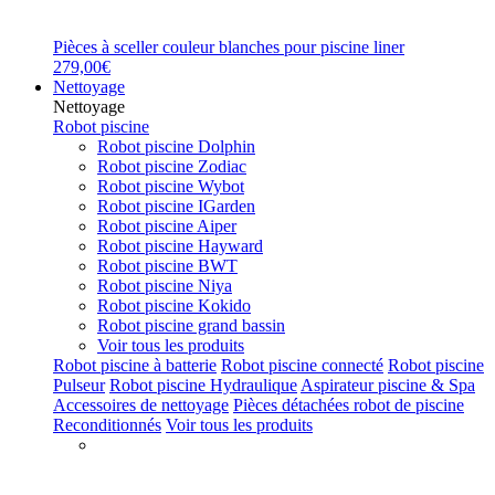
Pièces à sceller couleur blanches pour piscine liner
279,00€
Nettoyage
Nettoyage
Robot piscine
Robot piscine Dolphin
Robot piscine Zodiac
Robot piscine Wybot
Robot piscine IGarden
Robot piscine Aiper
Robot piscine Hayward
Robot piscine BWT
Robot piscine Niya
Robot piscine Kokido
Robot piscine grand bassin
Voir tous les produits
Robot piscine à batterie
Robot piscine connecté
Robot piscine
Pulseur
Robot piscine Hydraulique
Aspirateur piscine & Spa
Accessoires de nettoyage
Pièces détachées robot de piscine
Reconditionnés
Voir tous les produits