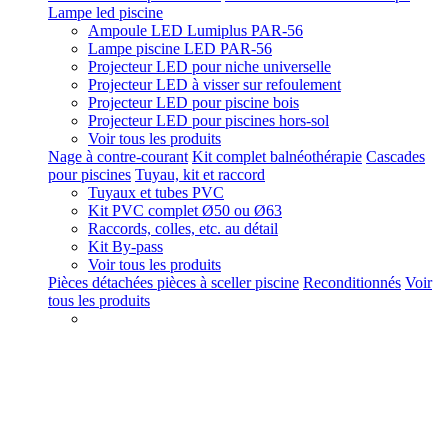
Lampe led piscine
Ampoule LED Lumiplus PAR-56
Lampe piscine LED PAR-56
Projecteur LED pour niche universelle
Projecteur LED à visser sur refoulement
Projecteur LED pour piscine bois
Projecteur LED pour piscines hors-sol
Voir tous les produits
Nage à contre-courant
Kit complet balnéothérapie
Cascades
pour piscines
Tuyau, kit et raccord
Tuyaux et tubes PVC
Kit PVC complet Ø50 ou Ø63
Raccords, colles, etc. au détail
Kit By-pass
Voir tous les produits
Pièces détachées pièces à sceller piscine
Reconditionnés
Voir
tous les produits