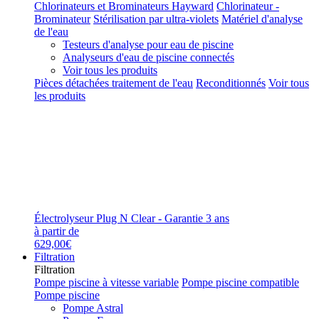
Chlorinateurs et Brominateurs Hayward
Chlorinateur -
Brominateur
Stérilisation par ultra-violets
Matériel d'analyse
de l'eau
Testeurs d'analyse pour eau de piscine
Analyseurs d'eau de piscine connectés
Voir tous les produits
Pièces détachées traitement de l'eau
Reconditionnés
Voir tous
les produits
Électrolyseur Plug N Clear - Garantie 3 ans
à partir de
629,00€
Filtration
Filtration
Pompe piscine à vitesse variable
Pompe piscine compatible
Pompe piscine
Pompe Astral