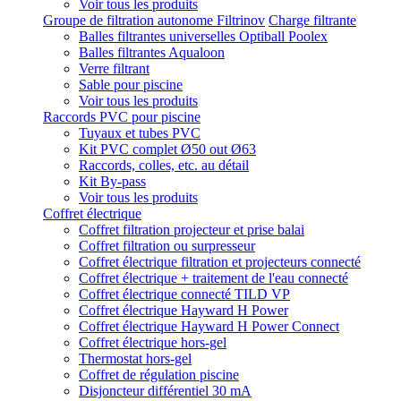
Voir tous les produits
Groupe de filtration autonome Filtrinov
Charge filtrante
Balles filtrantes universelles Optiball Poolex
Balles filtrantes Aqualoon
Verre filtrant
Sable pour piscine
Voir tous les produits
Raccords PVC pour piscine
Tuyaux et tubes PVC
Kit PVC complet Ø50 out Ø63
Raccords, colles, etc. au détail
Kit By-pass
Voir tous les produits
Coffret électrique
Coffret filtration projecteur et prise balai
Coffret filtration ou surpresseur
Coffret électrique filtration et projecteurs connecté
Coffret électrique + traitement de l'eau connecté
Coffret électrique connecté TILD VP
Coffret électrique Hayward H Power
Coffret électrique Hayward H Power Connect
Coffret électrique hors-gel
Thermostat hors-gel
Coffret de régulation piscine
Disjoncteur différentiel 30 mA