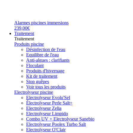
Alarmes piscines immersions
239,00€
Traitement
Traitement
Produits piscine
Désinfection de l'eau
Equilibre de l'eau
Anti-algues : clarifiants
Floculant
Produits d'hivernage
Kit de traitement
Stop guêpes
Voir tous les produits
Electrolyseur piscine
Electrolyseur Evolu'Sel
Électrolyseur Perle Salt+
Electrolyseur Zelia
Electrolyseur Limpido
Combo UV + Electrolyseur Sanebio
Electrolyseur Poolex Turbo Salt
Electrolyseur O'Clair