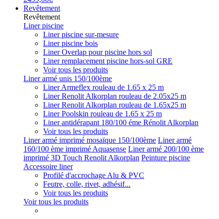
Revêtement
Revêtement
Liner piscine
Liner piscine sur-mesure
Liner piscine bois
Liner Overlap pour piscine hors sol
Liner remplacement piscine hors-sol GRE
Voir tous les produits
Liner armé unis 150/100ème
Liner Armeflex rouleau de 1.65 x 25 m
Liner Renolit Alkorplan rouleau de 2.05x25 m
Liner Renolit Alkorplan rouleau de 1.65x25 m
Liner Poolskin rouleau de 1.65 x 25 m
Liner antidérapant 180/100 éme Rénolit Alkorplan
Voir tous les produits
Liner armé imprimé mosaïque 150/100ème
Liner armé
160/100 ème imprimé Aquasense
Liner armé 200/100 ème
imprimé 3D Touch Renolit Alkorplan
Peinture piscine
Accessoire liner
Profilé d'accrochage Alu & PVC
Feutre, colle, rivet, adhésif...
Voir tous les produits
Voir tous les produits