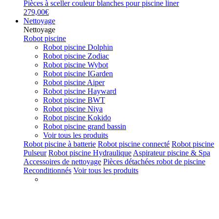
Pièces à sceller couleur blanches pour piscine liner
279,00€
Nettoyage
Nettoyage
Robot piscine
Robot piscine Dolphin
Robot piscine Zodiac
Robot piscine Wybot
Robot piscine IGarden
Robot piscine Aiper
Robot piscine Hayward
Robot piscine BWT
Robot piscine Niya
Robot piscine Kokido
Robot piscine grand bassin
Voir tous les produits
Robot piscine à batterie
Robot piscine connecté
Robot piscine
Pulseur
Robot piscine Hydraulique
Aspirateur piscine & Spa
Accessoires de nettoyage
Pièces détachées robot de piscine
Reconditionnés
Voir tous les produits