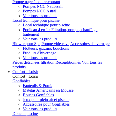
Pompe nage à contre-courant
Pompes NCC Nadorself
Pompes NCC Astral
Voir tous les produits
Local technique pour piscine
Local technique pour piscine
Poolican 4 en 1 : Filtration, pompe, chauffage,
traitement
Voir tous les produits
Blower pour Spa
Pompe vide cave
Accessoires d'hivernage
Flotteurs, gizzmo, bouchons
Produits d'hivernage
Voir tous les produits
Pièces détachées filtration
Reconditionnés
Voir tous les
produits
Confort - Loisir
Confort - Loisir
Gonflables
Fauteuils & Poufs
Matelas Américains en Mousse
Bouées Gonflables
Jeux pour plein air et piscine
Accessoires pour Gonflables
Voir tous les produits
Douche piscine