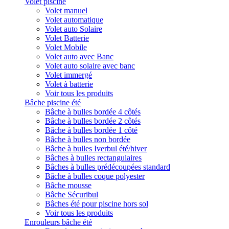
Volet piscine
Volet manuel
Volet automatique
Volet auto Solaire
Volet Batterie
Volet Mobile
Volet auto avec Banc
Volet auto solaire avec banc
Volet immergé
Volet à batterie
Voir tous les produits
Bâche piscine été
Bâche à bulles bordée 4 côtés
Bâche à bulles bordée 2 côtés
Bâche à bulles bordée 1 côté
Bâche à bulles non bordée
Bâche à bulles Iverbul été/hiver
Bâches à bulles rectangulaires
Bâches à bulles prédécoupées standard
Bâche à bulles coque polyester
Bâche mousse
Bâche Sécuribul
Bâches été pour piscine hors sol
Voir tous les produits
Enrouleurs bâche été