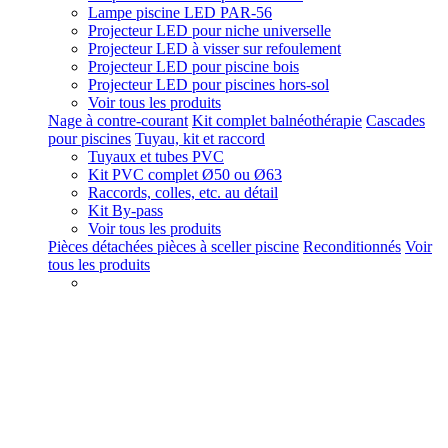
Lampe piscine LED PAR-56
Projecteur LED pour niche universelle
Projecteur LED à visser sur refoulement
Projecteur LED pour piscine bois
Projecteur LED pour piscines hors-sol
Voir tous les produits
Nage à contre-courant
Kit complet balnéothérapie
Cascades
pour piscines
Tuyau, kit et raccord
Tuyaux et tubes PVC
Kit PVC complet Ø50 ou Ø63
Raccords, colles, etc. au détail
Kit By-pass
Voir tous les produits
Pièces détachées pièces à sceller piscine
Reconditionnés
Voir
tous les produits