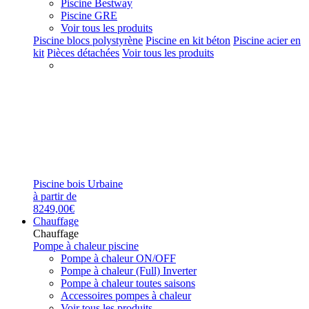
Piscine Bestway
Piscine GRE
Voir tous les produits
Piscine blocs polystyrène
Piscine en kit béton
Piscine acier en
kit
Pièces détachées
Voir tous les produits
Piscine bois Urbaine
à partir de
8249,00€
Chauffage
Chauffage
Pompe à chaleur piscine
Pompe à chaleur ON/OFF
Pompe à chaleur (Full) Inverter
Pompe à chaleur toutes saisons
Accessoires pompes à chaleur
Voir tous les produits