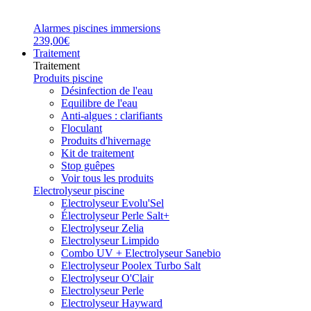
Alarmes piscines immersions
239,00€
Traitement
Traitement
Produits piscine
Désinfection de l'eau
Equilibre de l'eau
Anti-algues : clarifiants
Floculant
Produits d'hivernage
Kit de traitement
Stop guêpes
Voir tous les produits
Electrolyseur piscine
Electrolyseur Evolu'Sel
Électrolyseur Perle Salt+
Electrolyseur Zelia
Electrolyseur Limpido
Combo UV + Electrolyseur Sanebio
Electrolyseur Poolex Turbo Salt
Electrolyseur O'Clair
Electrolyseur Perle
Electrolyseur Hayward