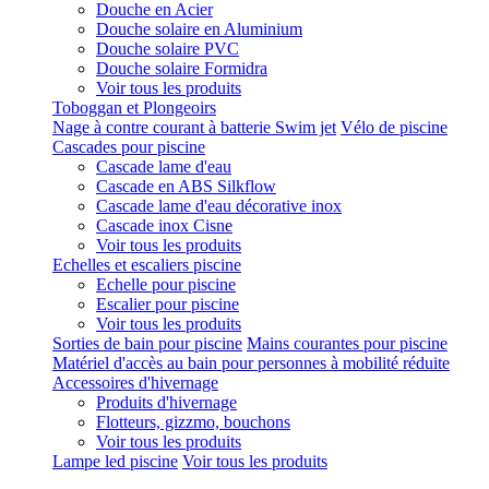
Douche en Acier
Douche solaire en Aluminium
Douche solaire PVC
Douche solaire Formidra
Voir tous les produits
Toboggan et Plongeoirs
Nage à contre courant à batterie Swim jet
Vélo de piscine
Cascades pour piscine
Cascade lame d'eau
Cascade en ABS Silkflow
Cascade lame d'eau décorative inox
Cascade inox Cisne
Voir tous les produits
Echelles et escaliers piscine
Echelle pour piscine
Escalier pour piscine
Voir tous les produits
Sorties de bain pour piscine
Mains courantes pour piscine
Matériel d'accès au bain pour personnes à mobilité réduite
Accessoires d'hivernage
Produits d'hivernage
Flotteurs, gizzmo, bouchons
Voir tous les produits
Lampe led piscine
Voir tous les produits