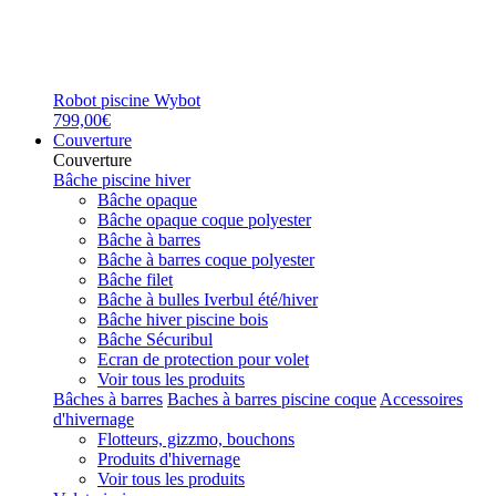
Robot piscine Wybot
799,00€
Couverture
Couverture
Bâche piscine hiver
Bâche opaque
Bâche opaque coque polyester
Bâche à barres
Bâche à barres coque polyester
Bâche filet
Bâche à bulles Iverbul été/hiver
Bâche hiver piscine bois
Bâche Sécuribul
Ecran de protection pour volet
Voir tous les produits
Bâches à barres
Baches à barres piscine coque
Accessoires
d'hivernage
Flotteurs, gizzmo, bouchons
Produits d'hivernage
Voir tous les produits