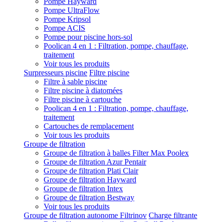
Pompe Hayward
Pompe UltraFlow
Pompe Kripsol
Pompe ACIS
Pompe pour piscine hors-sol
Poolican 4 en 1 : Filtration, pompe, chauffage,
traitement
Voir tous les produits
Surpresseurs piscine
Filtre piscine
Filtre à sable piscine
Filtre piscine à diatomées
Filtre piscine à cartouche
Poolican 4 en 1 : Filtration, pompe, chauffage,
traitement
Cartouches de remplacement
Voir tous les produits
Groupe de filtration
Groupe de filtration à balles Filter Max Poolex
Groupe de filtration Azur Pentair
Groupe de filtration Plati Clair
Groupe de filtration Hayward
Groupe de filtration Intex
Groupe de filtration Bestway
Voir tous les produits
Groupe de filtration autonome Filtrinov
Charge filtrante