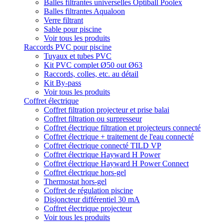
Balles filtrantes universelles Optiball Poolex
Balles filtrantes Aqualoon
Verre filtrant
Sable pour piscine
Voir tous les produits
Raccords PVC pour piscine
Tuyaux et tubes PVC
Kit PVC complet Ø50 out Ø63
Raccords, colles, etc. au détail
Kit By-pass
Voir tous les produits
Coffret électrique
Coffret filtration projecteur et prise balai
Coffret filtration ou surpresseur
Coffret électrique filtration et projecteurs connecté
Coffret électrique + traitement de l'eau connecté
Coffret électrique connecté TILD VP
Coffret électrique Hayward H Power
Coffret électrique Hayward H Power Connect
Coffret électrique hors-gel
Thermostat hors-gel
Coffret de régulation piscine
Disjoncteur différentiel 30 mA
Coffret électrique projecteur
Voir tous les produits