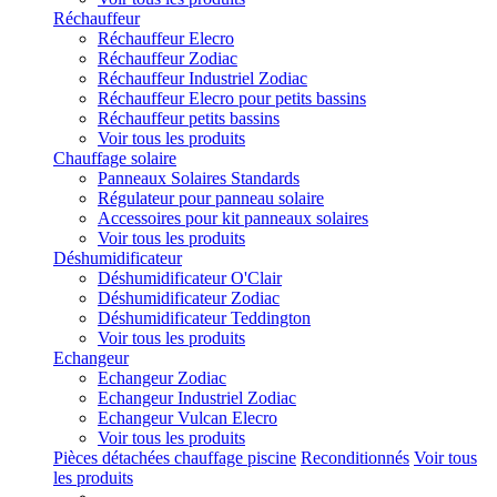
Réchauffeur
Réchauffeur Elecro
Réchauffeur Zodiac
Réchauffeur Industriel Zodiac
Réchauffeur Elecro pour petits bassins
Réchauffeur petits bassins
Voir tous les produits
Chauffage solaire
Panneaux Solaires Standards
Régulateur pour panneau solaire
Accessoires pour kit panneaux solaires
Voir tous les produits
Déshumidificateur
Déshumidificateur O'Clair
Déshumidificateur Zodiac
Déshumidificateur Teddington
Voir tous les produits
Echangeur
Echangeur Zodiac
Echangeur Industriel Zodiac
Echangeur Vulcan Elecro
Voir tous les produits
Pièces détachées chauffage piscine
Reconditionnés
Voir tous
les produits