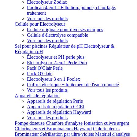
Electrolyseur Zodiac
Poolican 4 en 1 : Filtration, pompe, chauffage,
traitement
Voir tous les produits
Cellule pour Electrolyseur
Cellule originale pour diverses marques
Cellule d'électrolyse compatible
Voir tous les produits
Sel pour piscines
Régulateur de pH
Electrolyseur &
Régulation pH
Électrolyseur et PH perle plus
Electrolyseur 2-en-1 Perle Duo
Pack O'Clair Perle
Pack O'Clair
Electrolyseur 3 en 1 Poolex
Coffret électrique + traitement de l'eau connecté
Voir tous les produits
Appareils de régulation
Appareils de régulation Perle
Appareils de régulation CCEI
Appareils de régulation Hayward
Voir tous les produits
Pompe doseuse
Chambre d'analyse
Ionisation cuivre argent
Chlorinateurs et Brominateurs Hayward
Chlorinateur -
Brominateur
Stérilisation par ultra-violets
Matériel d'analyse