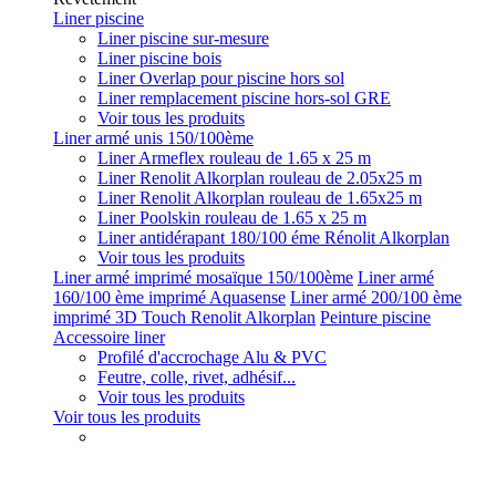
Liner piscine
Liner piscine sur-mesure
Liner piscine bois
Liner Overlap pour piscine hors sol
Liner remplacement piscine hors-sol GRE
Voir tous les produits
Liner armé unis 150/100ème
Liner Armeflex rouleau de 1.65 x 25 m
Liner Renolit Alkorplan rouleau de 2.05x25 m
Liner Renolit Alkorplan rouleau de 1.65x25 m
Liner Poolskin rouleau de 1.65 x 25 m
Liner antidérapant 180/100 éme Rénolit Alkorplan
Voir tous les produits
Liner armé imprimé mosaïque 150/100ème
Liner armé
160/100 ème imprimé Aquasense
Liner armé 200/100 ème
imprimé 3D Touch Renolit Alkorplan
Peinture piscine
Accessoire liner
Profilé d'accrochage Alu & PVC
Feutre, colle, rivet, adhésif...
Voir tous les produits
Voir tous les produits