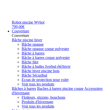
Robot piscine Wybot
799,00€
Couverture
Couverture
Bâche piscine hiver
Bâche opaque
Bâche opaque coque polyester
Bâche à barres
Bâche à barres coque polyester
Bâche filet
Bâche à bulles Iverbul été/hiver
Bâche hiver piscine bois
Bâche Sécuribul
Ecran de protection pour volet
Voir tous les produits
Bâches à barres
Baches à barres piscine coque
Accessoires
d'hivernage
Flotteurs, gizzmo, bouchons
Produits d'hivernage
Voir tous les produits