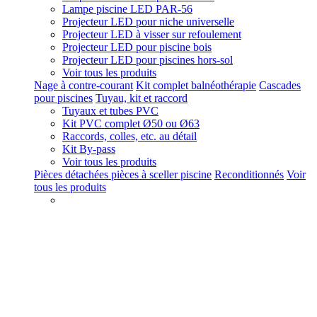
Lampe piscine LED PAR-56
Projecteur LED pour niche universelle
Projecteur LED à visser sur refoulement
Projecteur LED pour piscine bois
Projecteur LED pour piscines hors-sol
Voir tous les produits
Nage à contre-courant
Kit complet balnéothérapie
Cascades
pour piscines
Tuyau, kit et raccord
Tuyaux et tubes PVC
Kit PVC complet Ø50 ou Ø63
Raccords, colles, etc. au détail
Kit By-pass
Voir tous les produits
Pièces détachées pièces à sceller piscine
Reconditionnés
Voir
tous les produits