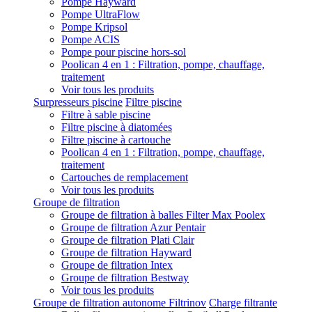
Pompe Hayward
Pompe UltraFlow
Pompe Kripsol
Pompe ACIS
Pompe pour piscine hors-sol
Poolican 4 en 1 : Filtration, pompe, chauffage,
traitement
Voir tous les produits
Surpresseurs piscine
Filtre piscine
Filtre à sable piscine
Filtre piscine à diatomées
Filtre piscine à cartouche
Poolican 4 en 1 : Filtration, pompe, chauffage,
traitement
Cartouches de remplacement
Voir tous les produits
Groupe de filtration
Groupe de filtration à balles Filter Max Poolex
Groupe de filtration Azur Pentair
Groupe de filtration Plati Clair
Groupe de filtration Hayward
Groupe de filtration Intex
Groupe de filtration Bestway
Voir tous les produits
Groupe de filtration autonome Filtrinov
Charge filtrante