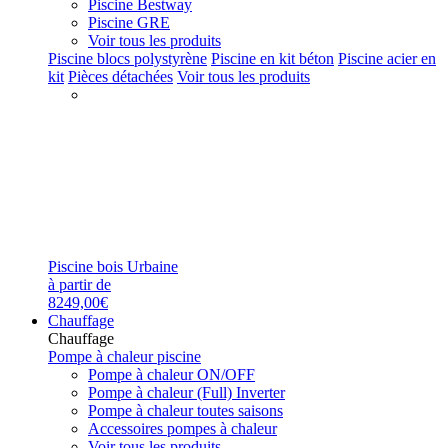
Piscine Bestway
Piscine GRE
Voir tous les produits
Piscine blocs polystyrène
Piscine en kit béton
Piscine acier en
kit
Pièces détachées
Voir tous les produits
Piscine bois Urbaine
à partir de
8249,00€
Chauffage
Chauffage
Pompe à chaleur piscine
Pompe à chaleur ON/OFF
Pompe à chaleur (Full) Inverter
Pompe à chaleur toutes saisons
Accessoires pompes à chaleur
Voir tous les produits