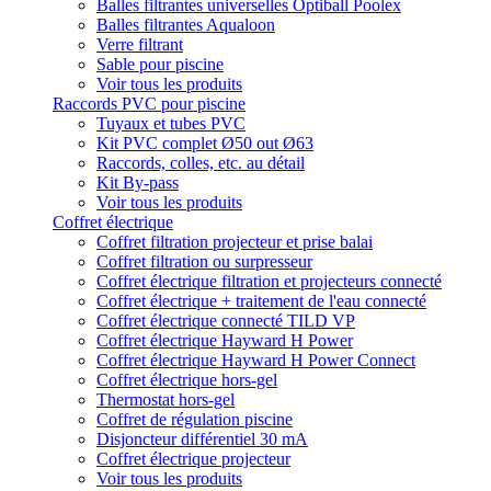
Balles filtrantes universelles Optiball Poolex
Balles filtrantes Aqualoon
Verre filtrant
Sable pour piscine
Voir tous les produits
Raccords PVC pour piscine
Tuyaux et tubes PVC
Kit PVC complet Ø50 out Ø63
Raccords, colles, etc. au détail
Kit By-pass
Voir tous les produits
Coffret électrique
Coffret filtration projecteur et prise balai
Coffret filtration ou surpresseur
Coffret électrique filtration et projecteurs connecté
Coffret électrique + traitement de l'eau connecté
Coffret électrique connecté TILD VP
Coffret électrique Hayward H Power
Coffret électrique Hayward H Power Connect
Coffret électrique hors-gel
Thermostat hors-gel
Coffret de régulation piscine
Disjoncteur différentiel 30 mA
Coffret électrique projecteur
Voir tous les produits