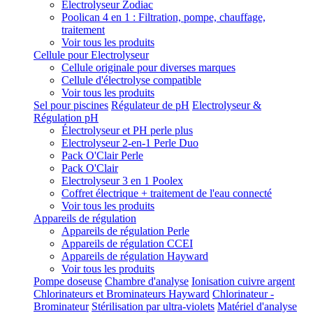
Electrolyseur Zodiac
Poolican 4 en 1 : Filtration, pompe, chauffage,
traitement
Voir tous les produits
Cellule pour Electrolyseur
Cellule originale pour diverses marques
Cellule d'électrolyse compatible
Voir tous les produits
Sel pour piscines
Régulateur de pH
Electrolyseur &
Régulation pH
Électrolyseur et PH perle plus
Electrolyseur 2-en-1 Perle Duo
Pack O'Clair Perle
Pack O'Clair
Electrolyseur 3 en 1 Poolex
Coffret électrique + traitement de l'eau connecté
Voir tous les produits
Appareils de régulation
Appareils de régulation Perle
Appareils de régulation CCEI
Appareils de régulation Hayward
Voir tous les produits
Pompe doseuse
Chambre d'analyse
Ionisation cuivre argent
Chlorinateurs et Brominateurs Hayward
Chlorinateur -
Brominateur
Stérilisation par ultra-violets
Matériel d'analyse