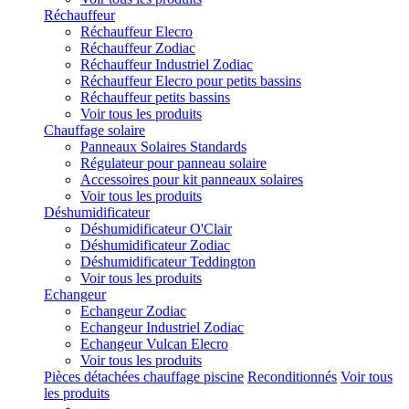
Réchauffeur
Réchauffeur Elecro
Réchauffeur Zodiac
Réchauffeur Industriel Zodiac
Réchauffeur Elecro pour petits bassins
Réchauffeur petits bassins
Voir tous les produits
Chauffage solaire
Panneaux Solaires Standards
Régulateur pour panneau solaire
Accessoires pour kit panneaux solaires
Voir tous les produits
Déshumidificateur
Déshumidificateur O'Clair
Déshumidificateur Zodiac
Déshumidificateur Teddington
Voir tous les produits
Echangeur
Echangeur Zodiac
Echangeur Industriel Zodiac
Echangeur Vulcan Elecro
Voir tous les produits
Pièces détachées chauffage piscine
Reconditionnés
Voir tous
les produits