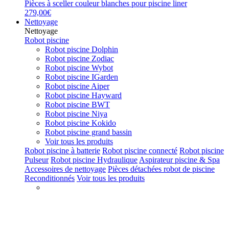
Pièces à sceller couleur blanches pour piscine liner
279,00€
Nettoyage
Nettoyage
Robot piscine
Robot piscine Dolphin
Robot piscine Zodiac
Robot piscine Wybot
Robot piscine IGarden
Robot piscine Aiper
Robot piscine Hayward
Robot piscine BWT
Robot piscine Niya
Robot piscine Kokido
Robot piscine grand bassin
Voir tous les produits
Robot piscine à batterie
Robot piscine connecté
Robot piscine
Pulseur
Robot piscine Hydraulique
Aspirateur piscine & Spa
Accessoires de nettoyage
Pièces détachées robot de piscine
Reconditionnés
Voir tous les produits