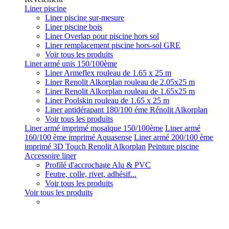
Liner piscine
Liner piscine sur-mesure
Liner piscine bois
Liner Overlap pour piscine hors sol
Liner remplacement piscine hors-sol GRE
Voir tous les produits
Liner armé unis 150/100ème
Liner Armeflex rouleau de 1.65 x 25 m
Liner Renolit Alkorplan rouleau de 2.05x25 m
Liner Renolit Alkorplan rouleau de 1.65x25 m
Liner Poolskin rouleau de 1.65 x 25 m
Liner antidérapant 180/100 éme Rénolit Alkorplan
Voir tous les produits
Liner armé imprimé mosaïque 150/100ème
Liner armé
160/100 ème imprimé Aquasense
Liner armé 200/100 ème
imprimé 3D Touch Renolit Alkorplan
Peinture piscine
Accessoire liner
Profilé d'accrochage Alu & PVC
Feutre, colle, rivet, adhésif...
Voir tous les produits
Voir tous les produits