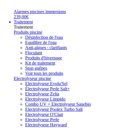
Alarmes piscines immersions
239,00€
Traitement
Traitement
Produits piscine
Désinfection de l'eau
Equilibre de l'eau
Anti-algues : clarifiants
Floculant
Produits d'hivernage
Kit de traitement
Stop guêpes
Voir tous les produits
Electrolyseur piscine
Electrolyseur Evolu'Sel
Électrolyseur Perle Salt+
Electrolyseur Zelia
Electrolyseur Limpido
Combo UV + Electrolyseur Sanebio
Electrolyseur Poolex Turbo Salt
Electrolyseur O'Clair
Electrolyseur Perle
Electrolyseur Hayward