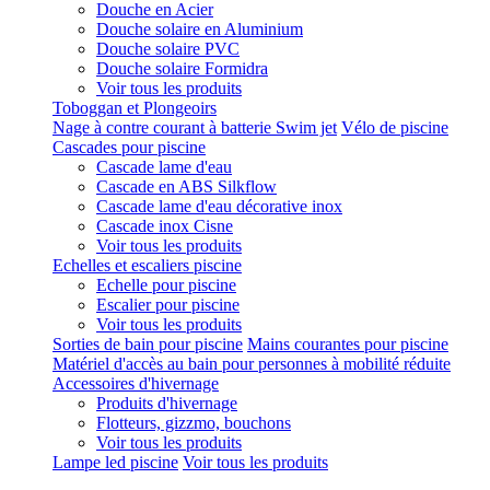
Douche en Acier
Douche solaire en Aluminium
Douche solaire PVC
Douche solaire Formidra
Voir tous les produits
Toboggan et Plongeoirs
Nage à contre courant à batterie Swim jet
Vélo de piscine
Cascades pour piscine
Cascade lame d'eau
Cascade en ABS Silkflow
Cascade lame d'eau décorative inox
Cascade inox Cisne
Voir tous les produits
Echelles et escaliers piscine
Echelle pour piscine
Escalier pour piscine
Voir tous les produits
Sorties de bain pour piscine
Mains courantes pour piscine
Matériel d'accès au bain pour personnes à mobilité réduite
Accessoires d'hivernage
Produits d'hivernage
Flotteurs, gizzmo, bouchons
Voir tous les produits
Lampe led piscine
Voir tous les produits