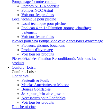
Pompe nage à contre-courant
Pompes NCC Nadorself
Pompes NCC Astral
Voir tous les produits
Local technique pour piscine
Local technique pour piscine
Poolican 4 en 1 : Filtration, pompe, chauffage,
traitement
Voir tous les produits
Blower pour Spa
Pompe vide cave
Accessoires d'hivernage
Flotteurs, gizzmo, bouchons
Produits d'hivernage
Voir tous les produits
Pièces détachées filtration
Reconditionnés
Voir tous les
produits
Confort - Loisir
Confort - Loisir
Gonflables
Fauteuils & Poufs
Matelas Américains en Mousse
Bouées Gonflables
Jeux pour plein air et piscine
Accessoires pour Gonflables
Voir tous les produits
Douche piscine