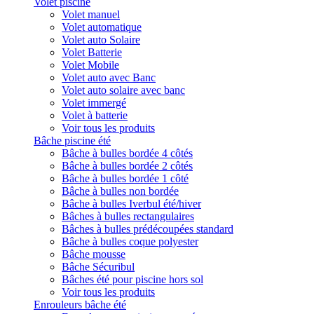
Volet piscine
Volet manuel
Volet automatique
Volet auto Solaire
Volet Batterie
Volet Mobile
Volet auto avec Banc
Volet auto solaire avec banc
Volet immergé
Volet à batterie
Voir tous les produits
Bâche piscine été
Bâche à bulles bordée 4 côtés
Bâche à bulles bordée 2 côtés
Bâche à bulles bordée 1 côté
Bâche à bulles non bordée
Bâche à bulles Iverbul été/hiver
Bâches à bulles rectangulaires
Bâches à bulles prédécoupées standard
Bâche à bulles coque polyester
Bâche mousse
Bâche Sécuribul
Bâches été pour piscine hors sol
Voir tous les produits
Enrouleurs bâche été