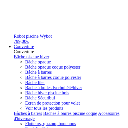
Robot piscine Wybot
799,00€
Couverture
Couverture
Bâche piscine hiver
Bâche opaque
Bâche opaque coque polyester
Bâche à barres
Bâche à barres coque polyester
Bâche filet
Bâche à bulles Iverbul été/hiver
Bâche hiver piscine bois
Bâche Sécuribul
Ecran de protection pour volet
Voir tous les produits
Bâches à barres
Baches à barres piscine coque
Accessoires
d'hivernage
Flotteurs, gizzmo, bouchons