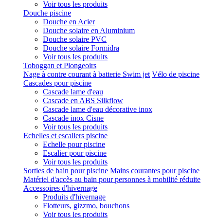
Voir tous les produits
Douche piscine
Douche en Acier
Douche solaire en Aluminium
Douche solaire PVC
Douche solaire Formidra
Voir tous les produits
Toboggan et Plongeoirs
Nage à contre courant à batterie Swim jet
Vélo de piscine
Cascades pour piscine
Cascade lame d'eau
Cascade en ABS Silkflow
Cascade lame d'eau décorative inox
Cascade inox Cisne
Voir tous les produits
Echelles et escaliers piscine
Echelle pour piscine
Escalier pour piscine
Voir tous les produits
Sorties de bain pour piscine
Mains courantes pour piscine
Matériel d'accès au bain pour personnes à mobilité réduite
Accessoires d'hivernage
Produits d'hivernage
Flotteurs, gizzmo, bouchons
Voir tous les produits