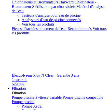
Chlorinateurs et Brominateurs Hayward
Chlorinateur -
Brominateur
Stérilisation par ultra-violets
Matériel d'analyse
de l'eau
Testeurs d'analyse pour eau de piscine
Analyseurs d'eau de piscine connectés
Voir tous les produits
Pièces détachées traitement de l'eau
Reconditionnés
Voir tous
les produits
Électrolyseur Plug N Clear - Garantie 3 ans
à partir de
629,00€
Filtration
Filtration
Pompe piscine à vitesse variable
Pompe piscine compatible
Pompe piscine
Pompe Astral