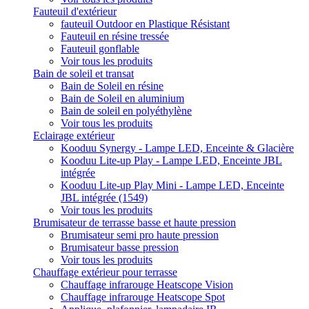
Fauteuil d'extérieur
fauteuil Outdoor en Plastique Résistant
Fauteuil en résine tressée
Fauteuil gonflable
Voir tous les produits
Bain de soleil et transat
Bain de Soleil en résine
Bain de Soleil en aluminium
Bain de soleil en polyéthylène
Voir tous les produits
Eclairage extérieur
Kooduu Synergy - Lampe LED, Enceinte & Glacière
Kooduu Lite-up Play - Lampe LED, Enceinte JBL
intégrée
Kooduu Lite-up Play Mini - Lampe LED, Enceinte
JBL intégrée (1549)
Voir tous les produits
Brumisateur de terrasse basse et haute pression
Brumisateur semi pro haute pression
Brumisateur basse pression
Voir tous les produits
Chauffage extérieur pour terrasse
Chauffage infrarouge Heatscope Vision
Chauffage infrarouge Heatscope Spot