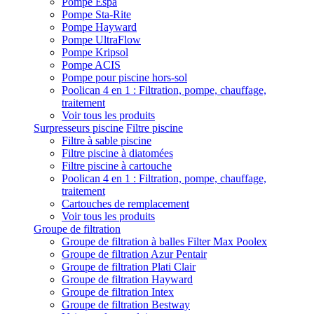
Pompe Espa
Pompe Sta-Rite
Pompe Hayward
Pompe UltraFlow
Pompe Kripsol
Pompe ACIS
Pompe pour piscine hors-sol
Poolican 4 en 1 : Filtration, pompe, chauffage,
traitement
Voir tous les produits
Surpresseurs piscine
Filtre piscine
Filtre à sable piscine
Filtre piscine à diatomées
Filtre piscine à cartouche
Poolican 4 en 1 : Filtration, pompe, chauffage,
traitement
Cartouches de remplacement
Voir tous les produits
Groupe de filtration
Groupe de filtration à balles Filter Max Poolex
Groupe de filtration Azur Pentair
Groupe de filtration Plati Clair
Groupe de filtration Hayward
Groupe de filtration Intex
Groupe de filtration Bestway