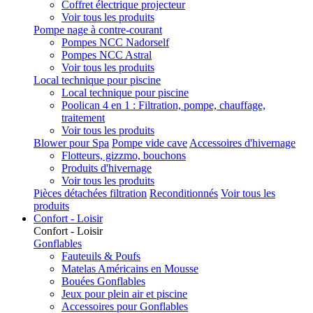
Coffret électrique projecteur
Voir tous les produits
Pompe nage à contre-courant
Pompes NCC Nadorself
Pompes NCC Astral
Voir tous les produits
Local technique pour piscine
Local technique pour piscine
Poolican 4 en 1 : Filtration, pompe, chauffage,
traitement
Voir tous les produits
Blower pour Spa
Pompe vide cave
Accessoires d'hivernage
Flotteurs, gizzmo, bouchons
Produits d'hivernage
Voir tous les produits
Pièces détachées filtration
Reconditionnés
Voir tous les
produits
Confort - Loisir
Confort - Loisir
Gonflables
Fauteuils & Poufs
Matelas Américains en Mousse
Bouées Gonflables
Jeux pour plein air et piscine
Accessoires pour Gonflables