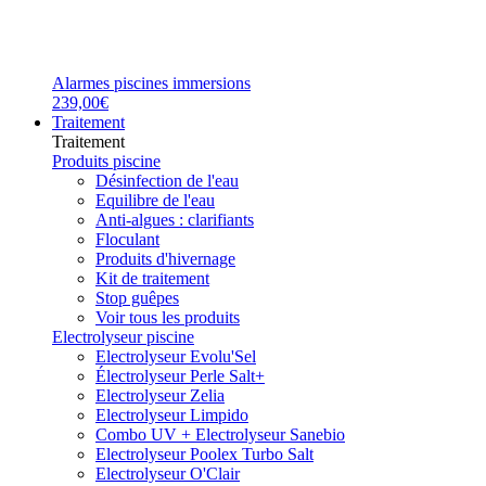
Alarmes piscines immersions
239,00€
Traitement
Traitement
Produits piscine
Désinfection de l'eau
Equilibre de l'eau
Anti-algues : clarifiants
Floculant
Produits d'hivernage
Kit de traitement
Stop guêpes
Voir tous les produits
Electrolyseur piscine
Electrolyseur Evolu'Sel
Électrolyseur Perle Salt+
Electrolyseur Zelia
Electrolyseur Limpido
Combo UV + Electrolyseur Sanebio
Electrolyseur Poolex Turbo Salt
Electrolyseur O'Clair