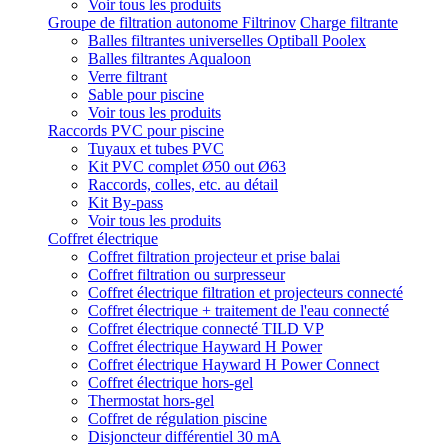
Voir tous les produits
Groupe de filtration autonome Filtrinov
Charge filtrante
Balles filtrantes universelles Optiball Poolex
Balles filtrantes Aqualoon
Verre filtrant
Sable pour piscine
Voir tous les produits
Raccords PVC pour piscine
Tuyaux et tubes PVC
Kit PVC complet Ø50 out Ø63
Raccords, colles, etc. au détail
Kit By-pass
Voir tous les produits
Coffret électrique
Coffret filtration projecteur et prise balai
Coffret filtration ou surpresseur
Coffret électrique filtration et projecteurs connecté
Coffret électrique + traitement de l'eau connecté
Coffret électrique connecté TILD VP
Coffret électrique Hayward H Power
Coffret électrique Hayward H Power Connect
Coffret électrique hors-gel
Thermostat hors-gel
Coffret de régulation piscine
Disjoncteur différentiel 30 mA