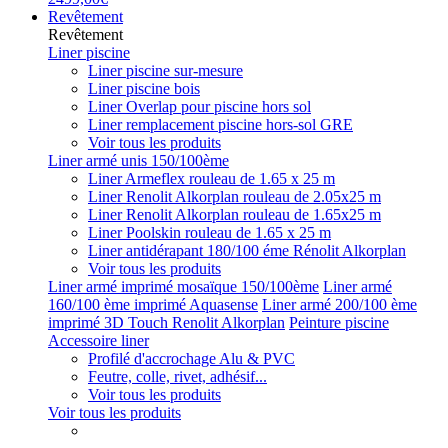
Revêtement
Revêtement
Liner piscine
Liner piscine sur-mesure
Liner piscine bois
Liner Overlap pour piscine hors sol
Liner remplacement piscine hors-sol GRE
Voir tous les produits
Liner armé unis 150/100ème
Liner Armeflex rouleau de 1.65 x 25 m
Liner Renolit Alkorplan rouleau de 2.05x25 m
Liner Renolit Alkorplan rouleau de 1.65x25 m
Liner Poolskin rouleau de 1.65 x 25 m
Liner antidérapant 180/100 éme Rénolit Alkorplan
Voir tous les produits
Liner armé imprimé mosaïque 150/100ème
Liner armé
160/100 ème imprimé Aquasense
Liner armé 200/100 ème
imprimé 3D Touch Renolit Alkorplan
Peinture piscine
Accessoire liner
Profilé d'accrochage Alu & PVC
Feutre, colle, rivet, adhésif...
Voir tous les produits
Voir tous les produits