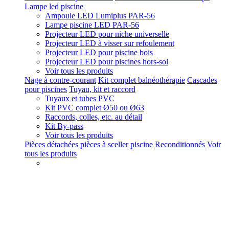
Lampe led piscine
Ampoule LED Lumiplus PAR-56
Lampe piscine LED PAR-56
Projecteur LED pour niche universelle
Projecteur LED à visser sur refoulement
Projecteur LED pour piscine bois
Projecteur LED pour piscines hors-sol
Voir tous les produits
Nage à contre-courant
Kit complet balnéothérapie
Cascades
pour piscines
Tuyau, kit et raccord
Tuyaux et tubes PVC
Kit PVC complet Ø50 ou Ø63
Raccords, colles, etc. au détail
Kit By-pass
Voir tous les produits
Pièces détachées pièces à sceller piscine
Reconditionnés
Voir
tous les produits