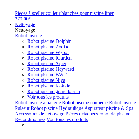
Pièces à sceller couleur blanches pour piscine liner
279,00€
Nettoyage
Nettoyage
Robot piscine
Robot piscine Dolphin
Robot piscine Zodiac
Robot piscine Wybot
Robot piscine IGarden
Robot piscine Aiper
Robot piscine Hayward
Robot piscine BWT
Robot piscine Niya
Robot piscine Kokido
Robot piscine grand bassin
Voir tous les produits
Robot piscine à batterie
Robot piscine connecté
Robot piscine
Pulseur
Robot piscine Hydraulique
Aspirateur piscine & Spa
Accessoires de nettoyage
Pièces détachées robot de piscine
Reconditionnés
Voir tous les produits