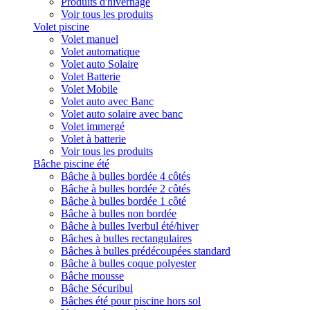
Produits d'hivernage
Voir tous les produits
Volet piscine
Volet manuel
Volet automatique
Volet auto Solaire
Volet Batterie
Volet Mobile
Volet auto avec Banc
Volet auto solaire avec banc
Volet immergé
Volet à batterie
Voir tous les produits
Bâche piscine été
Bâche à bulles bordée 4 côtés
Bâche à bulles bordée 2 côtés
Bâche à bulles bordée 1 côté
Bâche à bulles non bordée
Bâche à bulles Iverbul été/hiver
Bâches à bulles rectangulaires
Bâches à bulles prédécoupées standard
Bâche à bulles coque polyester
Bâche mousse
Bâche Sécuribul
Bâches été pour piscine hors sol