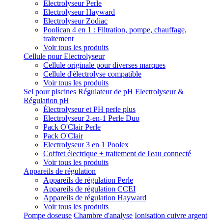
Electrolyseur Perle
Electrolyseur Hayward
Electrolyseur Zodiac
Poolican 4 en 1 : Filtration, pompe, chauffage,
traitement
Voir tous les produits
Cellule pour Electrolyseur
Cellule originale pour diverses marques
Cellule d'électrolyse compatible
Voir tous les produits
Sel pour piscines
Régulateur de pH
Electrolyseur &
Régulation pH
Électrolyseur et PH perle plus
Electrolyseur 2-en-1 Perle Duo
Pack O'Clair Perle
Pack O'Clair
Electrolyseur 3 en 1 Poolex
Coffret électrique + traitement de l'eau connecté
Voir tous les produits
Appareils de régulation
Appareils de régulation Perle
Appareils de régulation CCEI
Appareils de régulation Hayward
Voir tous les produits
Pompe doseuse
Chambre d'analyse
Ionisation cuivre argent