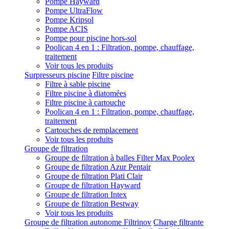
Pompe Hayward
Pompe UltraFlow
Pompe Kripsol
Pompe ACIS
Pompe pour piscine hors-sol
Poolican 4 en 1 : Filtration, pompe, chauffage,
traitement
Voir tous les produits
Surpresseurs piscine
Filtre piscine
Filtre à sable piscine
Filtre piscine à diatomées
Filtre piscine à cartouche
Poolican 4 en 1 : Filtration, pompe, chauffage,
traitement
Cartouches de remplacement
Voir tous les produits
Groupe de filtration
Groupe de filtration à balles Filter Max Poolex
Groupe de filtration Azur Pentair
Groupe de filtration Plati Clair
Groupe de filtration Hayward
Groupe de filtration Intex
Groupe de filtration Bestway
Voir tous les produits
Groupe de filtration autonome Filtrinov
Charge filtrante