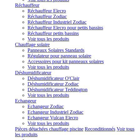
Réchauffeur
Réchauffeur Elecro
Réchauffeur Zodiac
Réchauffeur Industriel Zodiac
Réchauffeur Elecro pour petits bassins
Réchauffeur petits bassins
Voir tous les produits
Chauffage solaire
Panneaux Solaires Standards
Régulateur pour panneau solaire
Accessoires pour kit panneaux solaires
Voir tous les produits
Déshumidificateur
Déshumidificateur O'Clair
Déshumidificateur Zodiac
Déshumidificateur Teddington
Voir tous les produits
Echangeur
Echangeur Zodiac
Echangeur Industriel Zodiac
Echangeur Vulcan Elecro
Voir tous les produits
Pièces détachées chauffage piscine
Reconditionnés
Voir tous
les produits