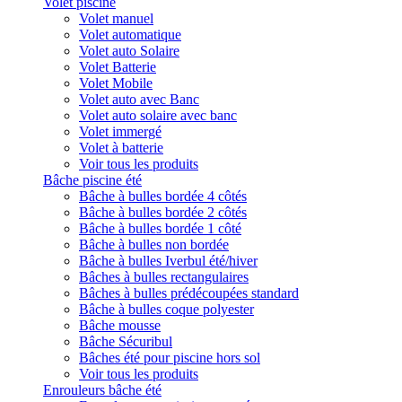
Volet piscine
Volet manuel
Volet automatique
Volet auto Solaire
Volet Batterie
Volet Mobile
Volet auto avec Banc
Volet auto solaire avec banc
Volet immergé
Volet à batterie
Voir tous les produits
Bâche piscine été
Bâche à bulles bordée 4 côtés
Bâche à bulles bordée 2 côtés
Bâche à bulles bordée 1 côté
Bâche à bulles non bordée
Bâche à bulles Iverbul été/hiver
Bâches à bulles rectangulaires
Bâches à bulles prédécoupées standard
Bâche à bulles coque polyester
Bâche mousse
Bâche Sécuribul
Bâches été pour piscine hors sol
Voir tous les produits
Enrouleurs bâche été