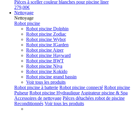
Pièces à sceller couleur blanches pour piscine liner
279,00€
Nettoyage
Nettoyage
Robot piscine
Robot piscine Dolphin
Robot piscine Zodiac
Robot piscine Wybot
Robot piscine IGarden
Robot piscine Aiper
Robot piscine Hayward
Robot piscine BWT
Robot piscine Niya
Robot piscine Kokido
Robot piscine grand bassin
Voir tous les produits
Robot piscine à batterie
Robot piscine connecté
Robot piscine
Pulseur
Robot piscine Hydraulique
Aspirateur piscine & Spa
Accessoires de nettoyage
Pièces détachées robot de piscine
Reconditionnés
Voir tous les produits