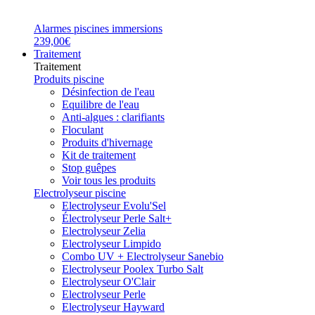
Alarmes piscines immersions
239,00€
Traitement
Traitement
Produits piscine
Désinfection de l'eau
Equilibre de l'eau
Anti-algues : clarifiants
Floculant
Produits d'hivernage
Kit de traitement
Stop guêpes
Voir tous les produits
Electrolyseur piscine
Electrolyseur Evolu'Sel
Électrolyseur Perle Salt+
Electrolyseur Zelia
Electrolyseur Limpido
Combo UV + Electrolyseur Sanebio
Electrolyseur Poolex Turbo Salt
Electrolyseur O'Clair
Electrolyseur Perle
Electrolyseur Hayward