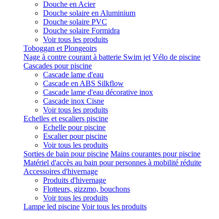
Douche en Acier
Douche solaire en Aluminium
Douche solaire PVC
Douche solaire Formidra
Voir tous les produits
Toboggan et Plongeoirs
Nage à contre courant à batterie Swim jet
Vélo de piscine
Cascades pour piscine
Cascade lame d'eau
Cascade en ABS Silkflow
Cascade lame d'eau décorative inox
Cascade inox Cisne
Voir tous les produits
Echelles et escaliers piscine
Echelle pour piscine
Escalier pour piscine
Voir tous les produits
Sorties de bain pour piscine
Mains courantes pour piscine
Matériel d'accès au bain pour personnes à mobilité réduite
Accessoires d'hivernage
Produits d'hivernage
Flotteurs, gizzmo, bouchons
Voir tous les produits
Lampe led piscine
Voir tous les produits