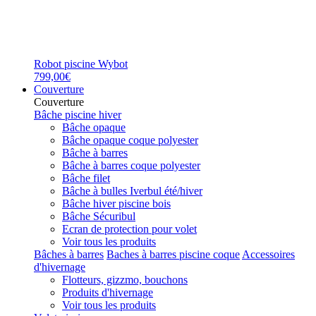
Robot piscine Wybot
799,00€
Couverture
Couverture
Bâche piscine hiver
Bâche opaque
Bâche opaque coque polyester
Bâche à barres
Bâche à barres coque polyester
Bâche filet
Bâche à bulles Iverbul été/hiver
Bâche hiver piscine bois
Bâche Sécuribul
Ecran de protection pour volet
Voir tous les produits
Bâches à barres
Baches à barres piscine coque
Accessoires
d'hivernage
Flotteurs, gizzmo, bouchons
Produits d'hivernage
Voir tous les produits