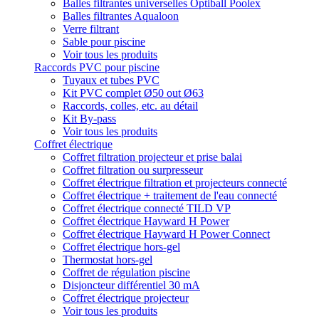
Balles filtrantes universelles Optiball Poolex
Balles filtrantes Aqualoon
Verre filtrant
Sable pour piscine
Voir tous les produits
Raccords PVC pour piscine
Tuyaux et tubes PVC
Kit PVC complet Ø50 out Ø63
Raccords, colles, etc. au détail
Kit By-pass
Voir tous les produits
Coffret électrique
Coffret filtration projecteur et prise balai
Coffret filtration ou surpresseur
Coffret électrique filtration et projecteurs connecté
Coffret électrique + traitement de l'eau connecté
Coffret électrique connecté TILD VP
Coffret électrique Hayward H Power
Coffret électrique Hayward H Power Connect
Coffret électrique hors-gel
Thermostat hors-gel
Coffret de régulation piscine
Disjoncteur différentiel 30 mA
Coffret électrique projecteur
Voir tous les produits