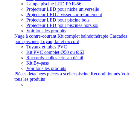
Lampe piscine LED PAR-56
Projecteur LED pour niche universelle
Projecteur LED à visser sur refoulement
Projecteur LED pour piscine bois
Projecteur LED pour piscines hors-sol
Voir tous les produits
Nage à contre-courant
Kit complet balnéothérapie
Cascades
pour piscines
Tuyau, kit et raccord
Tuyaux et tubes PVC
Kit PVC complet Ø50 ou Ø63
Raccords, colles, etc. au détail
Kit By-pass
Voir tous les produits
Pièces détachées pièces à sceller piscine
Reconditionnés
Voir
tous les produits