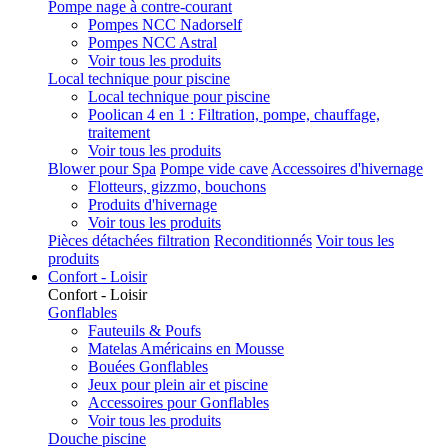
Pompe nage à contre-courant
Pompes NCC Nadorself
Pompes NCC Astral
Voir tous les produits
Local technique pour piscine
Local technique pour piscine
Poolican 4 en 1 : Filtration, pompe, chauffage,
traitement
Voir tous les produits
Blower pour Spa
Pompe vide cave
Accessoires d'hivernage
Flotteurs, gizzmo, bouchons
Produits d'hivernage
Voir tous les produits
Pièces détachées filtration
Reconditionnés
Voir tous les
produits
Confort - Loisir
Confort - Loisir
Gonflables
Fauteuils & Poufs
Matelas Américains en Mousse
Bouées Gonflables
Jeux pour plein air et piscine
Accessoires pour Gonflables
Voir tous les produits
Douche piscine