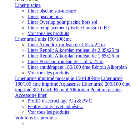
Liner piscine
Liner piscine sur-mesure
Liner piscine bois
Liner Overlap pour piscine hors sol
Liner remplacement piscine hors-sol GRE
Voir tous les produits
Liner armé unis 150/100ème
Liner Armeflex rouleau de 1.65 x 25 m
Liner Renolit Alkorplan rouleau de 2.05x25 m
Liner Renolit Alkorplan rouleau de 1.65x25 m
Liner Poolskin rouleau de 1.65 x 25 m
Liner antidérapant 180/100 éme Rénolit Alkorplan
Voir tous les produits
Liner armé imprimé mosaïque 150/100ème
Liner armé
160/100 ème imprimé Aquasense
Liner armé 200/100 ème
imprimé 3D Touch Renolit Alkorplan
Peinture piscine
Accessoire liner
Profilé d'accrochage Alu & PVC
Feutre, colle, rivet, adhésif...
Voir tous les produits
Voir tous les produits