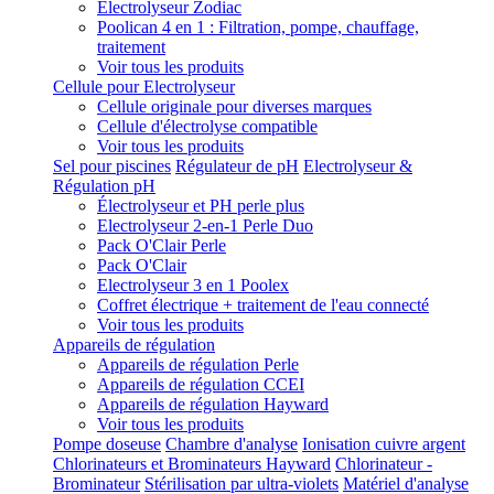
Electrolyseur Zodiac
Poolican 4 en 1 : Filtration, pompe, chauffage,
traitement
Voir tous les produits
Cellule pour Electrolyseur
Cellule originale pour diverses marques
Cellule d'électrolyse compatible
Voir tous les produits
Sel pour piscines
Régulateur de pH
Electrolyseur &
Régulation pH
Électrolyseur et PH perle plus
Electrolyseur 2-en-1 Perle Duo
Pack O'Clair Perle
Pack O'Clair
Electrolyseur 3 en 1 Poolex
Coffret électrique + traitement de l'eau connecté
Voir tous les produits
Appareils de régulation
Appareils de régulation Perle
Appareils de régulation CCEI
Appareils de régulation Hayward
Voir tous les produits
Pompe doseuse
Chambre d'analyse
Ionisation cuivre argent
Chlorinateurs et Brominateurs Hayward
Chlorinateur -
Brominateur
Stérilisation par ultra-violets
Matériel d'analyse