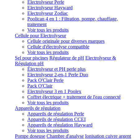
Electrolyseur Perle
Electrolyseur Hayward
Electrolyseur Zodiac
Poolican 4 en 1 : Filtration, pompe, chauffage,
traitement
Voir tous les produits
Cellule pour Electrolyseur
Cellule originale pour diverses marques
Cellule d'électrolyse compatible
Voir tous les produits
Sel pour piscines
Régulateur de pH
Electrolyseur &
Régulation pH
Électrolyseur et PH perle plus
Electrolyseur 2-en-1 Perle Duo
Pack O'Clair Perle
Pack O'Clair
Electrolyseur 3 en 1 Poolex
Coffret électrique + traitement de l'eau connecté
Voir tous les produits
Appareils de régulation
Appareils de régulation Perle
Appareils de régulation CCEI
Appareils de régulation Hayward
Voir tous les produits
Pompe doseuse
Chambre d'analyse
Ionisation cuivre argent