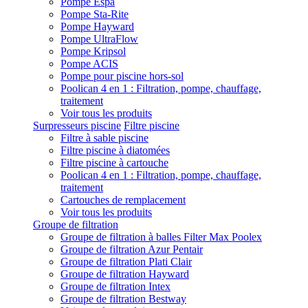
Pompe Espa
Pompe Sta-Rite
Pompe Hayward
Pompe UltraFlow
Pompe Kripsol
Pompe ACIS
Pompe pour piscine hors-sol
Poolican 4 en 1 : Filtration, pompe, chauffage,
traitement
Voir tous les produits
Surpresseurs piscine
Filtre piscine
Filtre à sable piscine
Filtre piscine à diatomées
Filtre piscine à cartouche
Poolican 4 en 1 : Filtration, pompe, chauffage,
traitement
Cartouches de remplacement
Voir tous les produits
Groupe de filtration
Groupe de filtration à balles Filter Max Poolex
Groupe de filtration Azur Pentair
Groupe de filtration Plati Clair
Groupe de filtration Hayward
Groupe de filtration Intex
Groupe de filtration Bestway