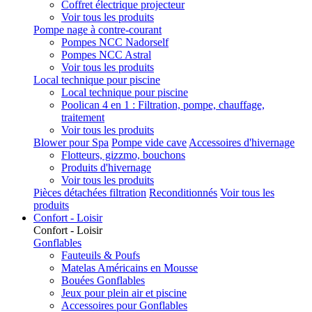
Coffret électrique projecteur
Voir tous les produits
Pompe nage à contre-courant
Pompes NCC Nadorself
Pompes NCC Astral
Voir tous les produits
Local technique pour piscine
Local technique pour piscine
Poolican 4 en 1 : Filtration, pompe, chauffage,
traitement
Voir tous les produits
Blower pour Spa
Pompe vide cave
Accessoires d'hivernage
Flotteurs, gizzmo, bouchons
Produits d'hivernage
Voir tous les produits
Pièces détachées filtration
Reconditionnés
Voir tous les
produits
Confort - Loisir
Confort - Loisir
Gonflables
Fauteuils & Poufs
Matelas Américains en Mousse
Bouées Gonflables
Jeux pour plein air et piscine
Accessoires pour Gonflables