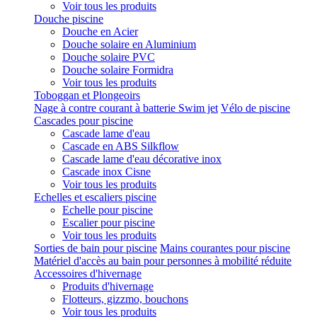
Voir tous les produits
Douche piscine
Douche en Acier
Douche solaire en Aluminium
Douche solaire PVC
Douche solaire Formidra
Voir tous les produits
Toboggan et Plongeoirs
Nage à contre courant à batterie Swim jet
Vélo de piscine
Cascades pour piscine
Cascade lame d'eau
Cascade en ABS Silkflow
Cascade lame d'eau décorative inox
Cascade inox Cisne
Voir tous les produits
Echelles et escaliers piscine
Echelle pour piscine
Escalier pour piscine
Voir tous les produits
Sorties de bain pour piscine
Mains courantes pour piscine
Matériel d'accès au bain pour personnes à mobilité réduite
Accessoires d'hivernage
Produits d'hivernage
Flotteurs, gizzmo, bouchons
Voir tous les produits