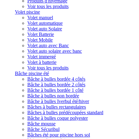
Produits d'hivernage
Voir tous les produits
Volet piscine
Volet manuel
Volet automatique
Volet auto Solaire
Volet Batterie
Volet Mobile
Volet auto avec Banc
Volet auto solaire avec banc
Volet immergé
Volet à batterie
Voir tous les produits
Bâche piscine été
Bâche à bulles bordée 4 côtés
Bâche à bulles bordée 2 côtés
Bâche à bulles bordée 1 côté
Bâche à bulles non bordée
Bâche à bulles Iverbul été/hiver
Bâches à bulles rectangulaires
Bâches à bulles prédécoupées standard
Bâche à bulles coque polyester
Bâche mousse
Bâche Sécuribul
Bâches été pour piscine hors sol