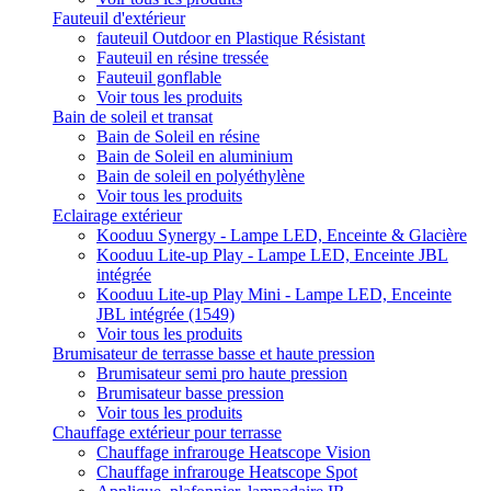
Fauteuil d'extérieur
fauteuil Outdoor en Plastique Résistant
Fauteuil en résine tressée
Fauteuil gonflable
Voir tous les produits
Bain de soleil et transat
Bain de Soleil en résine
Bain de Soleil en aluminium
Bain de soleil en polyéthylène
Voir tous les produits
Eclairage extérieur
Kooduu Synergy - Lampe LED, Enceinte & Glacière
Kooduu Lite-up Play - Lampe LED, Enceinte JBL
intégrée
Kooduu Lite-up Play Mini - Lampe LED, Enceinte
JBL intégrée (1549)
Voir tous les produits
Brumisateur de terrasse basse et haute pression
Brumisateur semi pro haute pression
Brumisateur basse pression
Voir tous les produits
Chauffage extérieur pour terrasse
Chauffage infrarouge Heatscope Vision
Chauffage infrarouge Heatscope Spot