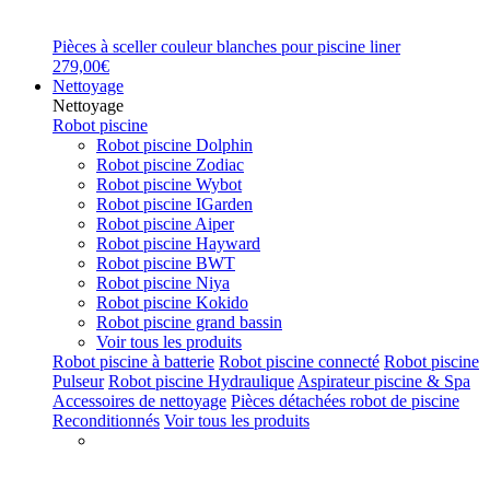
Pièces à sceller couleur blanches pour piscine liner
279,00€
Nettoyage
Nettoyage
Robot piscine
Robot piscine Dolphin
Robot piscine Zodiac
Robot piscine Wybot
Robot piscine IGarden
Robot piscine Aiper
Robot piscine Hayward
Robot piscine BWT
Robot piscine Niya
Robot piscine Kokido
Robot piscine grand bassin
Voir tous les produits
Robot piscine à batterie
Robot piscine connecté
Robot piscine
Pulseur
Robot piscine Hydraulique
Aspirateur piscine & Spa
Accessoires de nettoyage
Pièces détachées robot de piscine
Reconditionnés
Voir tous les produits