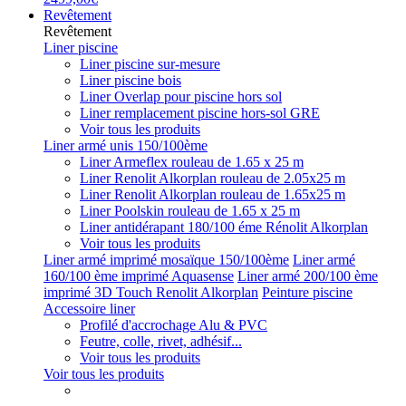
Revêtement
Revêtement
Liner piscine
Liner piscine sur-mesure
Liner piscine bois
Liner Overlap pour piscine hors sol
Liner remplacement piscine hors-sol GRE
Voir tous les produits
Liner armé unis 150/100ème
Liner Armeflex rouleau de 1.65 x 25 m
Liner Renolit Alkorplan rouleau de 2.05x25 m
Liner Renolit Alkorplan rouleau de 1.65x25 m
Liner Poolskin rouleau de 1.65 x 25 m
Liner antidérapant 180/100 éme Rénolit Alkorplan
Voir tous les produits
Liner armé imprimé mosaïque 150/100ème
Liner armé
160/100 ème imprimé Aquasense
Liner armé 200/100 ème
imprimé 3D Touch Renolit Alkorplan
Peinture piscine
Accessoire liner
Profilé d'accrochage Alu & PVC
Feutre, colle, rivet, adhésif...
Voir tous les produits
Voir tous les produits