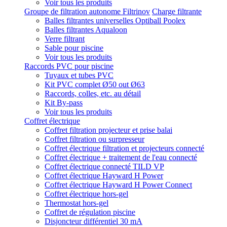
Voir tous les produits
Groupe de filtration autonome Filtrinov
Charge filtrante
Balles filtrantes universelles Optiball Poolex
Balles filtrantes Aqualoon
Verre filtrant
Sable pour piscine
Voir tous les produits
Raccords PVC pour piscine
Tuyaux et tubes PVC
Kit PVC complet Ø50 out Ø63
Raccords, colles, etc. au détail
Kit By-pass
Voir tous les produits
Coffret électrique
Coffret filtration projecteur et prise balai
Coffret filtration ou surpresseur
Coffret électrique filtration et projecteurs connecté
Coffret électrique + traitement de l'eau connecté
Coffret électrique connecté TILD VP
Coffret électrique Hayward H Power
Coffret électrique Hayward H Power Connect
Coffret électrique hors-gel
Thermostat hors-gel
Coffret de régulation piscine
Disjoncteur différentiel 30 mA