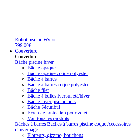
Robot piscine Wybot
799,00€
Couverture
Couverture
Bâche piscine hiver
Bâche opaque
Bâche opaque coque polyester
Bâche à barres
Bâche à barres coque polyester
Bâche filet
Bâche à bulles Iverbul été/hiver
Bâche hiver piscine bois
Bâche Sécuribul
Ecran de protection pour volet
Voir tous les produits
Bâches à barres
Baches à barres piscine coque
Accessoires
d'hivernage
Flotteurs, gizzmo, bouchons