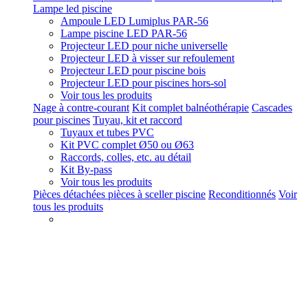
Lampe led piscine
Ampoule LED Lumiplus PAR-56
Lampe piscine LED PAR-56
Projecteur LED pour niche universelle
Projecteur LED à visser sur refoulement
Projecteur LED pour piscine bois
Projecteur LED pour piscines hors-sol
Voir tous les produits
Nage à contre-courant
Kit complet balnéothérapie
Cascades
pour piscines
Tuyau, kit et raccord
Tuyaux et tubes PVC
Kit PVC complet Ø50 ou Ø63
Raccords, colles, etc. au détail
Kit By-pass
Voir tous les produits
Pièces détachées pièces à sceller piscine
Reconditionnés
Voir
tous les produits