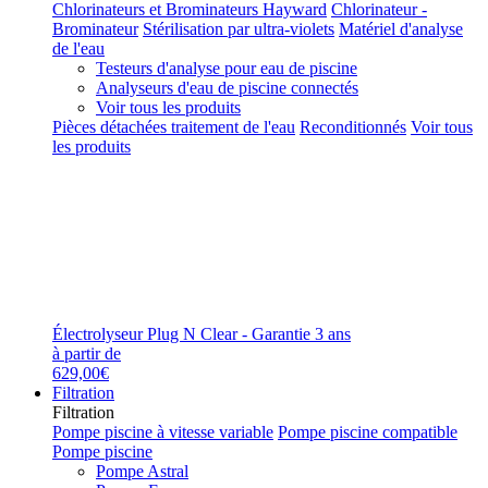
Chlorinateurs et Brominateurs Hayward
Chlorinateur -
Brominateur
Stérilisation par ultra-violets
Matériel d'analyse
de l'eau
Testeurs d'analyse pour eau de piscine
Analyseurs d'eau de piscine connectés
Voir tous les produits
Pièces détachées traitement de l'eau
Reconditionnés
Voir tous
les produits
Électrolyseur Plug N Clear - Garantie 3 ans
à partir de
629,00€
Filtration
Filtration
Pompe piscine à vitesse variable
Pompe piscine compatible
Pompe piscine
Pompe Astral