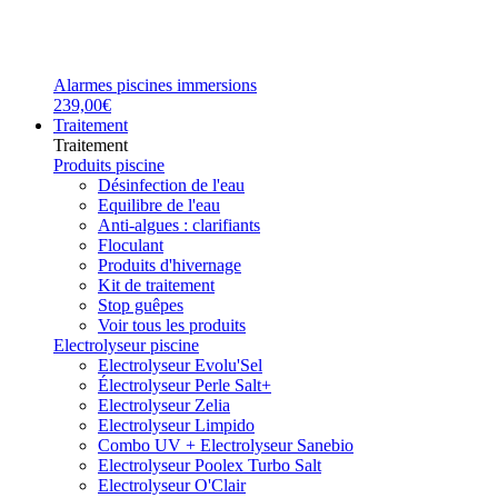
Alarmes piscines immersions
239,00€
Traitement
Traitement
Produits piscine
Désinfection de l'eau
Equilibre de l'eau
Anti-algues : clarifiants
Floculant
Produits d'hivernage
Kit de traitement
Stop guêpes
Voir tous les produits
Electrolyseur piscine
Electrolyseur Evolu'Sel
Électrolyseur Perle Salt+
Electrolyseur Zelia
Electrolyseur Limpido
Combo UV + Electrolyseur Sanebio
Electrolyseur Poolex Turbo Salt
Electrolyseur O'Clair