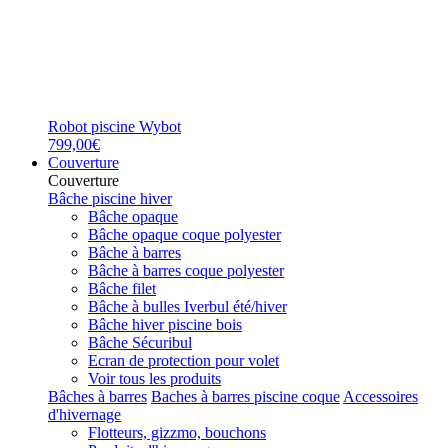
Robot piscine Wybot
799,00€
Couverture
Couverture
Bâche piscine hiver
Bâche opaque
Bâche opaque coque polyester
Bâche à barres
Bâche à barres coque polyester
Bâche filet
Bâche à bulles Iverbul été/hiver
Bâche hiver piscine bois
Bâche Sécuribul
Ecran de protection pour volet
Voir tous les produits
Bâches à barres
Baches à barres piscine coque
Accessoires
d'hivernage
Flotteurs, gizzmo, bouchons