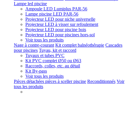
Lampe led piscine
Ampoule LED Lumiplus PAR-56
Lampe piscine LED PAR-56
Projecteur LED pour niche universelle
Projecteur LED à visser sur refoulement
Projecteur LED pour piscine bois
Projecteur LED pour piscines hors-sol
Voir tous les produits
Nage à contre-courant
Kit complet balnéothérapie
Cascades
pour piscines
Tuyau, kit et raccord
Tuyaux et tubes PVC
Kit PVC complet Ø50 ou Ø63
Raccords, colles, etc. au détail
Kit By-pass
Voir tous les produits
Pièces détachées pièces à sceller piscine
Reconditionnés
Voir
tous les produits