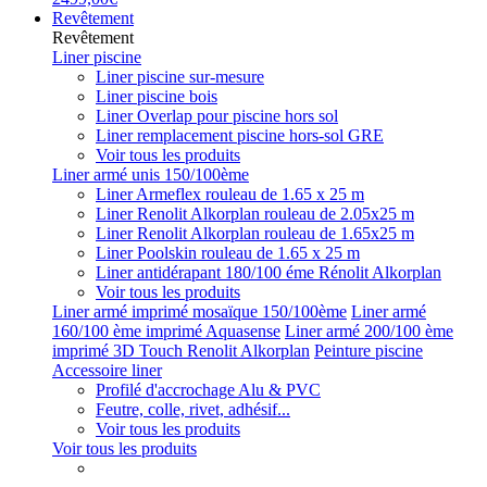
Revêtement
Revêtement
Liner piscine
Liner piscine sur-mesure
Liner piscine bois
Liner Overlap pour piscine hors sol
Liner remplacement piscine hors-sol GRE
Voir tous les produits
Liner armé unis 150/100ème
Liner Armeflex rouleau de 1.65 x 25 m
Liner Renolit Alkorplan rouleau de 2.05x25 m
Liner Renolit Alkorplan rouleau de 1.65x25 m
Liner Poolskin rouleau de 1.65 x 25 m
Liner antidérapant 180/100 éme Rénolit Alkorplan
Voir tous les produits
Liner armé imprimé mosaïque 150/100ème
Liner armé
160/100 ème imprimé Aquasense
Liner armé 200/100 ème
imprimé 3D Touch Renolit Alkorplan
Peinture piscine
Accessoire liner
Profilé d'accrochage Alu & PVC
Feutre, colle, rivet, adhésif...
Voir tous les produits
Voir tous les produits