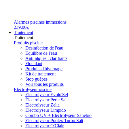
Alarmes piscines immersions
239,00€
Traitement
Traitement
Produits piscine
Désinfection de l'eau
Equilibre de l'eau
Anti-algues : clarifiants
Floculant
Produits d'hivernage
Kit de traitement
Stop guêpes
Voir tous les produits
Electrolyseur piscine
Electrolyseur Evolu'Sel
Électrolyseur Perle Salt+
Electrolyseur Zelia
Electrolyseur Limpido
Combo UV + Electrolyseur Sanebio
Electrolyseur Poolex Turbo Salt
Electrolyseur O'Clair