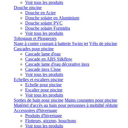
Voir tous les produits
Douche piscine
Douche en Acier
Douche solaire en Aluminium
Douche solaire PVC
Douche solaire Formidra
Voir tous les produits
Toboggan et Plongeoirs
Nage à contre courant à batterie Swim jet
Vélo de piscine
Cascades pour piscine
Cascade lame d'eau
Cascade en ABS Silkflow
Cascade lame d'eau décorative inox
Cascade inox Cisne
Voir tous les produits
Echelles et escaliers piscine
Echelle pour piscine
Escalier pour piscine
Voir tous les produits
Sorties de bain pour piscine
Mains courantes pour piscine
Matériel d'accès au bain pour personnes à mobilité réduite
Accessoires d'hivernage
Produits d'hivernage
Flotteurs, gizzmo, bouchons
Voir tous les produits