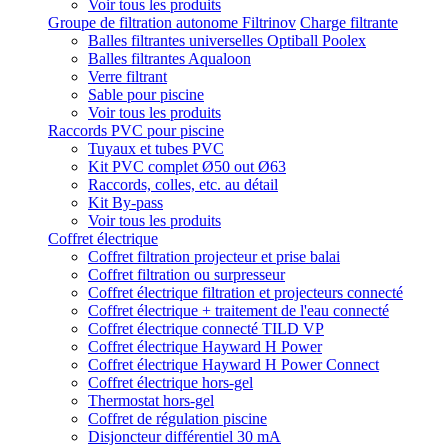
Voir tous les produits
Groupe de filtration autonome Filtrinov
Charge filtrante
Balles filtrantes universelles Optiball Poolex
Balles filtrantes Aqualoon
Verre filtrant
Sable pour piscine
Voir tous les produits
Raccords PVC pour piscine
Tuyaux et tubes PVC
Kit PVC complet Ø50 out Ø63
Raccords, colles, etc. au détail
Kit By-pass
Voir tous les produits
Coffret électrique
Coffret filtration projecteur et prise balai
Coffret filtration ou surpresseur
Coffret électrique filtration et projecteurs connecté
Coffret électrique + traitement de l'eau connecté
Coffret électrique connecté TILD VP
Coffret électrique Hayward H Power
Coffret électrique Hayward H Power Connect
Coffret électrique hors-gel
Thermostat hors-gel
Coffret de régulation piscine
Disjoncteur différentiel 30 mA