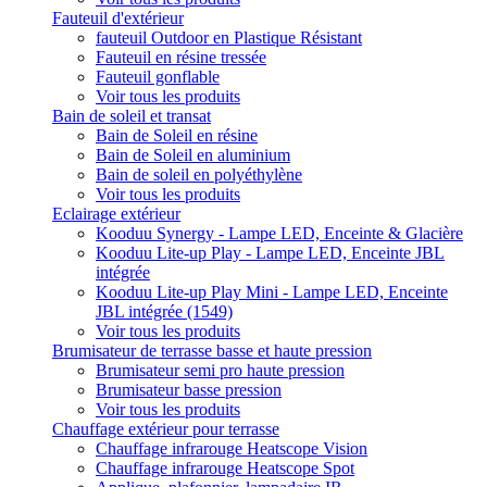
Fauteuil d'extérieur
fauteuil Outdoor en Plastique Résistant
Fauteuil en résine tressée
Fauteuil gonflable
Voir tous les produits
Bain de soleil et transat
Bain de Soleil en résine
Bain de Soleil en aluminium
Bain de soleil en polyéthylène
Voir tous les produits
Eclairage extérieur
Kooduu Synergy - Lampe LED, Enceinte & Glacière
Kooduu Lite-up Play - Lampe LED, Enceinte JBL
intégrée
Kooduu Lite-up Play Mini - Lampe LED, Enceinte
JBL intégrée (1549)
Voir tous les produits
Brumisateur de terrasse basse et haute pression
Brumisateur semi pro haute pression
Brumisateur basse pression
Voir tous les produits
Chauffage extérieur pour terrasse
Chauffage infrarouge Heatscope Vision
Chauffage infrarouge Heatscope Spot