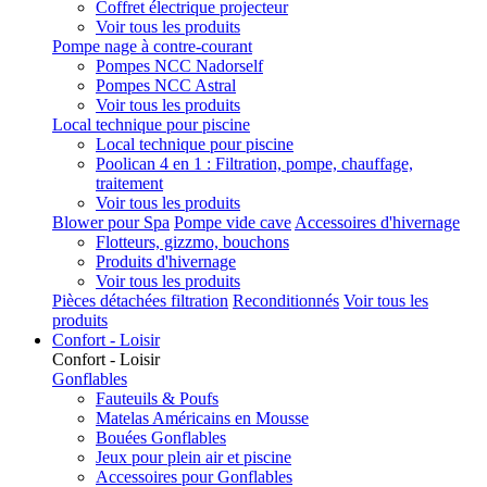
Coffret électrique projecteur
Voir tous les produits
Pompe nage à contre-courant
Pompes NCC Nadorself
Pompes NCC Astral
Voir tous les produits
Local technique pour piscine
Local technique pour piscine
Poolican 4 en 1 : Filtration, pompe, chauffage,
traitement
Voir tous les produits
Blower pour Spa
Pompe vide cave
Accessoires d'hivernage
Flotteurs, gizzmo, bouchons
Produits d'hivernage
Voir tous les produits
Pièces détachées filtration
Reconditionnés
Voir tous les
produits
Confort - Loisir
Confort - Loisir
Gonflables
Fauteuils & Poufs
Matelas Américains en Mousse
Bouées Gonflables
Jeux pour plein air et piscine
Accessoires pour Gonflables