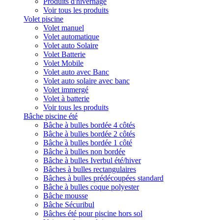
Produits d'hivernage
Voir tous les produits
Volet piscine
Volet manuel
Volet automatique
Volet auto Solaire
Volet Batterie
Volet Mobile
Volet auto avec Banc
Volet auto solaire avec banc
Volet immergé
Volet à batterie
Voir tous les produits
Bâche piscine été
Bâche à bulles bordée 4 côtés
Bâche à bulles bordée 2 côtés
Bâche à bulles bordée 1 côté
Bâche à bulles non bordée
Bâche à bulles Iverbul été/hiver
Bâches à bulles rectangulaires
Bâches à bulles prédécoupées standard
Bâche à bulles coque polyester
Bâche mousse
Bâche Sécuribul
Bâches été pour piscine hors sol