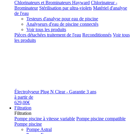
Chlorinateurs et Brominateurs Hayward
Chlorinateur -
Brominateur
Stérilisation par ultra-violets
Matériel d'analyse
de l'eau
Testeurs d'analyse pour eau de piscine
Analyseurs d'eau de piscine connectés
Voir tous les produits
Pièces détachées traitement de l'eau
Reconditionnés
Voir tous
les produits
Électrolyseur Plug N Clear - Garantie 3 ans
à partir de
629,00€
Filtration
Filtration
Pompe piscine à vitesse variable
Pompe piscine compatible
Pompe piscine
Pompe Astral