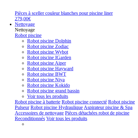
Pièces à sceller couleur blanches pour piscine liner
279,00€
Nettoyage
Nettoyage
Robot piscine
Robot piscine Dolphin
Robot piscine Zodiac
Robot piscine Wybot
Robot piscine IGarden
Robot piscine Aiper
Robot piscine Hayward
Robot piscine BWT
Robot piscine Niya
Robot piscine Kokido
Robot piscine grand bassin
Voir tous les produits
Robot piscine à batterie
Robot piscine connecté
Robot piscine
Pulseur
Robot piscine Hydraulique
Aspirateur piscine & Spa
Accessoires de nettoyage
Pièces détachées robot de piscine
Reconditionnés
Voir tous les produits