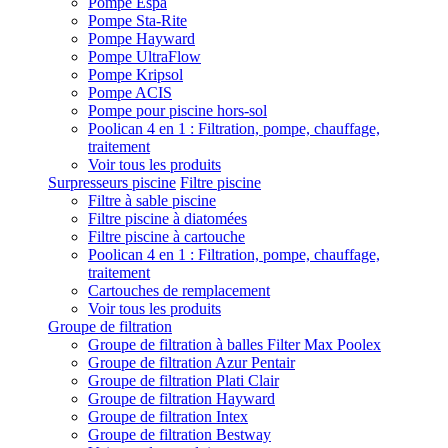
Pompe Espa
Pompe Sta-Rite
Pompe Hayward
Pompe UltraFlow
Pompe Kripsol
Pompe ACIS
Pompe pour piscine hors-sol
Poolican 4 en 1 : Filtration, pompe, chauffage,
traitement
Voir tous les produits
Surpresseurs piscine
Filtre piscine
Filtre à sable piscine
Filtre piscine à diatomées
Filtre piscine à cartouche
Poolican 4 en 1 : Filtration, pompe, chauffage,
traitement
Cartouches de remplacement
Voir tous les produits
Groupe de filtration
Groupe de filtration à balles Filter Max Poolex
Groupe de filtration Azur Pentair
Groupe de filtration Plati Clair
Groupe de filtration Hayward
Groupe de filtration Intex
Groupe de filtration Bestway