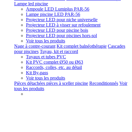
Lampe led piscine
Ampoule LED Lumiplus PAR-56
Lampe piscine LED PAR-56
Projecteur LED pour niche universelle
Projecteur LED à visser sur refoulement
Projecteur LED pour piscine bois
Projecteur LED pour piscines hors-sol
Voir tous les produits
Nage à contre-courant
Kit complet balnéothérapie
Cascades
pour piscines
Tuyau, kit et raccord
Tuyaux et tubes PVC
Kit PVC complet Ø50 ou Ø63
Raccords, colles, etc. au détail
Kit By-pass
Voir tous les produits
Pièces détachées pièces à sceller piscine
Reconditionnés
Voir
tous les produits