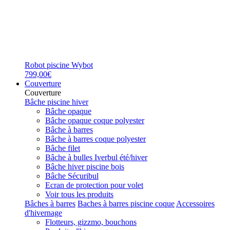
Robot piscine Wybot
799,00€
Couverture
Couverture
Bâche piscine hiver
Bâche opaque
Bâche opaque coque polyester
Bâche à barres
Bâche à barres coque polyester
Bâche filet
Bâche à bulles Iverbul été/hiver
Bâche hiver piscine bois
Bâche Sécuribul
Ecran de protection pour volet
Voir tous les produits
Bâches à barres
Baches à barres piscine coque
Accessoires
d'hivernage
Flotteurs, gizzmo, bouchons