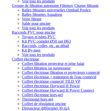
Voir tous les produits
Groupe de filtration autonome Filtrinov
Charge filtrante
Balles filtrantes universelles Optiball Poolex
Balles filtrantes Aqualoon
Verre filtrant
Sable pour piscine
Voir tous les produits
Raccords PVC pour piscine
Tuyaux et tubes PVC
Kit PVC complet Ø50 out Ø63
Raccords, colles, etc. au détail
Kit By-pass
Voir tous les produits
Coffret électrique
Coffret filtration projecteur et prise balai
Coffret filtration ou surpresseur
Coffret électrique filtration et projecteurs connecté
Coffret électrique + traitement de l'eau connecté
Coffret électrique connecté TILD VP
Coffret électrique Hayward H Power
Coffret électrique Hayward H Power Connect
Coffret électrique hors-gel
Thermostat hors-gel
Coffret de régulation piscine
Disjoncteur différentiel 30 mA