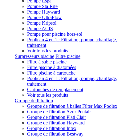
Pompe Espa
Pompe Sta-Rite
Pompe Hayward
Pompe UltraFlow
Pompe Kripsol
Pompe ACIS
Pompe pour piscine hors-sol
Poolican 4 en 1 : Filtration, pompe, chauffage,
traitement
Voir tous les produits
Surpresseurs piscine
Filtre piscine
Filtre à sable piscine
Filtre piscine à diatomées
Filtre piscine à cartouche
Poolican 4 en 1 : Filtration, pompe, chauffage,
traitement
Cartouches de remplacement
Voir tous les produits
Groupe de filtration
Groupe de filtration à balles Filter Max Poolex
Groupe de filtration Azur Pentair
Groupe de filtration Plati Clair
Groupe de filtration Hayward
Groupe de filtration Intex
Groupe de filtration Bestway