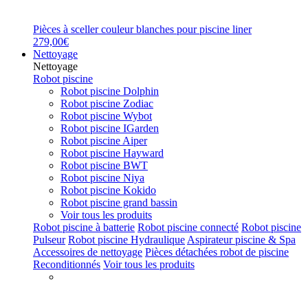
Pièces à sceller couleur blanches pour piscine liner
279,00€
Nettoyage
Nettoyage
Robot piscine
Robot piscine Dolphin
Robot piscine Zodiac
Robot piscine Wybot
Robot piscine IGarden
Robot piscine Aiper
Robot piscine Hayward
Robot piscine BWT
Robot piscine Niya
Robot piscine Kokido
Robot piscine grand bassin
Voir tous les produits
Robot piscine à batterie
Robot piscine connecté
Robot piscine
Pulseur
Robot piscine Hydraulique
Aspirateur piscine & Spa
Accessoires de nettoyage
Pièces détachées robot de piscine
Reconditionnés
Voir tous les produits