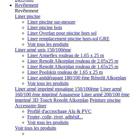
Revêtement
Revêtement
Liner piscine
Liner piscine sur-mesure
Liner piscine bois
Liner Overlap pour piscine hors sol
Liner remplacement piscine hors-sol GRE
Voir tous les produits
Liner armé unis 150/100ème
Liner Armeflex rouleau de 1.65 x 25 m
Liner Renolit Alkorplan rouleau de 2.05x25 m
Liner Renolit Alkorplan rouleau de 1.65x25 m
Liner Poolskin rouleau de 1.65 x 25 m
Liner antidérapant 180/100 éme Rénolit Alkorplan
Voir tous les produits
Liner armé imprimé mosaïque 150/100ème
Liner armé
160/100 ème imprimé Aquasense
Liner armé 200/100 ème
imprimé 3D Touch Renolit Alkorplan
Peinture piscine
Accessoire liner
Profilé d'accrochage Alu & PVC
Feutre, colle, rivet, adhésif...
Voir tous les produits
Voir tous les produits