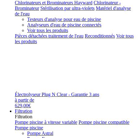
Chlorinateurs et Brominateurs Hayward
Chlorinateur -
Brominateur
Stérilisation par ultra-violets
Matériel d'analyse
de l'eau
Testeurs d'analyse pour eau de piscine
Analyseurs d'eau de piscine connectés
Voir tous les produits
Pièces détachées traitement de l'eau
Reconditionnés
Voir tous
les produits
Électrolyseur Plug N Clear - Garantie 3 ans
à partir de
629,00€
Filtration
Filtration
Pompe piscine à vitesse variable
Pompe piscine compatible
Pompe piscine
Pompe Astral