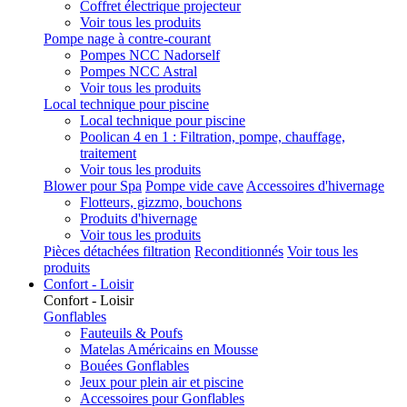
Coffret électrique projecteur
Voir tous les produits
Pompe nage à contre-courant
Pompes NCC Nadorself
Pompes NCC Astral
Voir tous les produits
Local technique pour piscine
Local technique pour piscine
Poolican 4 en 1 : Filtration, pompe, chauffage,
traitement
Voir tous les produits
Blower pour Spa
Pompe vide cave
Accessoires d'hivernage
Flotteurs, gizzmo, bouchons
Produits d'hivernage
Voir tous les produits
Pièces détachées filtration
Reconditionnés
Voir tous les
produits
Confort - Loisir
Confort - Loisir
Gonflables
Fauteuils & Poufs
Matelas Américains en Mousse
Bouées Gonflables
Jeux pour plein air et piscine
Accessoires pour Gonflables