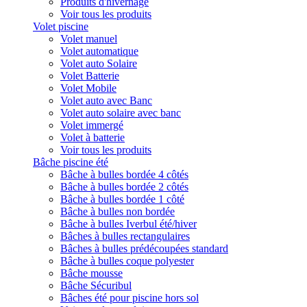
Produits d'hivernage
Voir tous les produits
Volet piscine
Volet manuel
Volet automatique
Volet auto Solaire
Volet Batterie
Volet Mobile
Volet auto avec Banc
Volet auto solaire avec banc
Volet immergé
Volet à batterie
Voir tous les produits
Bâche piscine été
Bâche à bulles bordée 4 côtés
Bâche à bulles bordée 2 côtés
Bâche à bulles bordée 1 côté
Bâche à bulles non bordée
Bâche à bulles Iverbul été/hiver
Bâches à bulles rectangulaires
Bâches à bulles prédécoupées standard
Bâche à bulles coque polyester
Bâche mousse
Bâche Sécuribul
Bâches été pour piscine hors sol