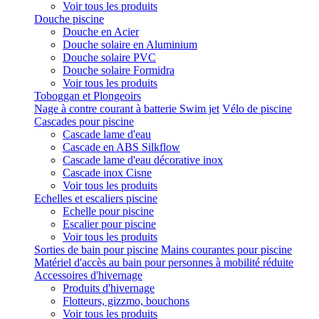
Voir tous les produits
Douche piscine
Douche en Acier
Douche solaire en Aluminium
Douche solaire PVC
Douche solaire Formidra
Voir tous les produits
Toboggan et Plongeoirs
Nage à contre courant à batterie Swim jet
Vélo de piscine
Cascades pour piscine
Cascade lame d'eau
Cascade en ABS Silkflow
Cascade lame d'eau décorative inox
Cascade inox Cisne
Voir tous les produits
Echelles et escaliers piscine
Echelle pour piscine
Escalier pour piscine
Voir tous les produits
Sorties de bain pour piscine
Mains courantes pour piscine
Matériel d'accès au bain pour personnes à mobilité réduite
Accessoires d'hivernage
Produits d'hivernage
Flotteurs, gizzmo, bouchons
Voir tous les produits