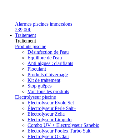
Alarmes piscines immersions
239,00€
Traitement
Traitement
Produits piscine
Désinfection de l'eau
Equilibre de l'eau
Anti-algues : clarifiants
Floculant
Produits d'hivernage
Kit de traitement
Stop guêpes
Voir tous les produits
Electrolyseur piscine
Electrolyseur Evolu'Sel
Électrolyseur Perle Salt+
Electrolyseur Zelia
Electrolyseur Limpido
Combo UV + Electrolyseur Sanebio
Electrolyseur Poolex Turbo Salt
Electrolyseur O'Clair