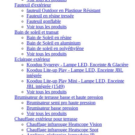
Fauteuil d'extérieur
fauteuil Outdoor en Plastique Résistant
Fauteuil en résine tressée
Fauteuil gonflable
Voir tous les produits
Bain de soleil et transat
Bain de Soleil en résine
Bain de Soleil en aluminium
Bain de soleil en polyéthylène
Voir tous les produits
Eclairage extérieur
Kooduu Synergy - Lampe LED, Enceinte & Glacière
Kooduu Lite-up Play - Lampe LED, Enceinte JBL
intégrée
Kooduu Lite-up Play Mini - Lampe LED, Enceinte
JBL intégrée (1549)
Voir tous les produits
Brumisateur de terrasse basse et haute pression
Brumisateur semi pro haute pression
Brumisateur basse pression
Voir tous les produits
Chauffage extérieur pour terrasse
Chauffage infrarouge Heatscope Vision
Chauffage infrarouge Heatscope Spot