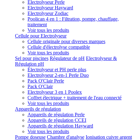
Electrolyseur Perle
Electrolyseur Hayward
Electrolyseur Zodiac
Poolican 4 en 1 : Filtration, pompe, chauffage,
traitement
Voir tous les produits
Cellule pour Electrolyseur
Cellule originale pour diverses marques
Cellule d'électrolyse compatible
Voir tous les produits
Sel pour piscines
Régulateur de pH
Electrolyseur &
Régulation pH
Électrolyseur et PH perle plus
Electrolyseur 2-en-1 Perle Duo
Pack O'Clair Perle
Pack O'Clair
Electrolyseur 3 en 1 Poolex
Coffret électrique + traitement de l'eau connecté
Voir tous les produits
Appareils de régulation
Appareils de régulation Perle
Appareils de régulation CCEI
Appareils de régulation Hayward
Voir tous les produits
Pompe doseuse
Chambre d'analyse
Ionisation cuivre argent