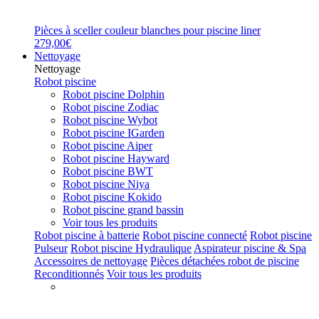
Pièces à sceller couleur blanches pour piscine liner
279,00€
Nettoyage
Nettoyage
Robot piscine
Robot piscine Dolphin
Robot piscine Zodiac
Robot piscine Wybot
Robot piscine IGarden
Robot piscine Aiper
Robot piscine Hayward
Robot piscine BWT
Robot piscine Niya
Robot piscine Kokido
Robot piscine grand bassin
Voir tous les produits
Robot piscine à batterie
Robot piscine connecté
Robot piscine
Pulseur
Robot piscine Hydraulique
Aspirateur piscine & Spa
Accessoires de nettoyage
Pièces détachées robot de piscine
Reconditionnés
Voir tous les produits