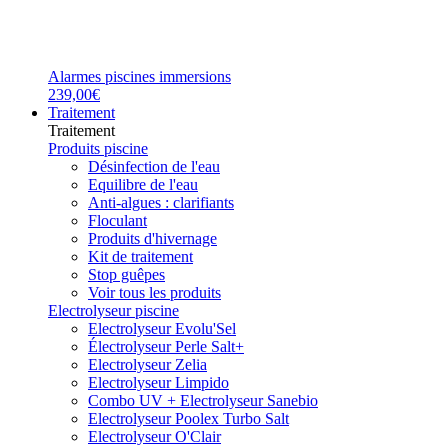
Alarmes piscines immersions
239,00€
Traitement
Traitement
Produits piscine
Désinfection de l'eau
Equilibre de l'eau
Anti-algues : clarifiants
Floculant
Produits d'hivernage
Kit de traitement
Stop guêpes
Voir tous les produits
Electrolyseur piscine
Electrolyseur Evolu'Sel
Électrolyseur Perle Salt+
Electrolyseur Zelia
Electrolyseur Limpido
Combo UV + Electrolyseur Sanebio
Electrolyseur Poolex Turbo Salt
Electrolyseur O'Clair