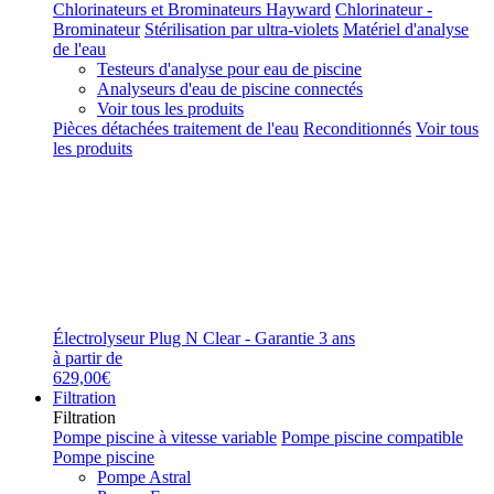
Chlorinateurs et Brominateurs Hayward
Chlorinateur -
Brominateur
Stérilisation par ultra-violets
Matériel d'analyse
de l'eau
Testeurs d'analyse pour eau de piscine
Analyseurs d'eau de piscine connectés
Voir tous les produits
Pièces détachées traitement de l'eau
Reconditionnés
Voir tous
les produits
Électrolyseur Plug N Clear - Garantie 3 ans
à partir de
629,00€
Filtration
Filtration
Pompe piscine à vitesse variable
Pompe piscine compatible
Pompe piscine
Pompe Astral