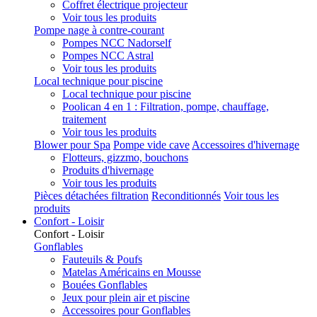
Coffret électrique projecteur
Voir tous les produits
Pompe nage à contre-courant
Pompes NCC Nadorself
Pompes NCC Astral
Voir tous les produits
Local technique pour piscine
Local technique pour piscine
Poolican 4 en 1 : Filtration, pompe, chauffage,
traitement
Voir tous les produits
Blower pour Spa
Pompe vide cave
Accessoires d'hivernage
Flotteurs, gizzmo, bouchons
Produits d'hivernage
Voir tous les produits
Pièces détachées filtration
Reconditionnés
Voir tous les
produits
Confort - Loisir
Confort - Loisir
Gonflables
Fauteuils & Poufs
Matelas Américains en Mousse
Bouées Gonflables
Jeux pour plein air et piscine
Accessoires pour Gonflables