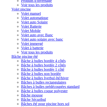
Produits d'hivernage
Voir tous les produits
Volet piscine
Volet manuel
Volet automatique
Volet auto Solaire
Volet Batterie
Volet Mobile
Volet auto avec Banc
Volet auto solaire avec banc
Volet immergé
Volet à batterie
Voir tous les produits
Bâche piscine été
Bâche à bulles bordée 4 côtés
Bâche à bulles bordée 2 côtés
Bâche à bulles bordée 1 côté
Bâche à bulles non bordée
Bâche à bulles Iverbul été/hiver
Bâches à bulles rectangulaires
Bâches à bulles prédécoupées standard
Bâche à bulles coque polyester
Bâche mousse
Bâche Sécuribul
Bâches été pour piscine hors sol