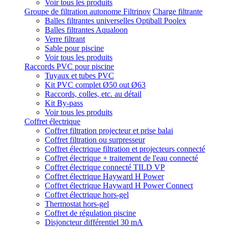
Voir tous les produits
Groupe de filtration autonome Filtrinov
Charge filtrante
Balles filtrantes universelles Optiball Poolex
Balles filtrantes Aqualoon
Verre filtrant
Sable pour piscine
Voir tous les produits
Raccords PVC pour piscine
Tuyaux et tubes PVC
Kit PVC complet Ø50 out Ø63
Raccords, colles, etc. au détail
Kit By-pass
Voir tous les produits
Coffret électrique
Coffret filtration projecteur et prise balai
Coffret filtration ou surpresseur
Coffret électrique filtration et projecteurs connecté
Coffret électrique + traitement de l'eau connecté
Coffret électrique connecté TILD VP
Coffret électrique Hayward H Power
Coffret électrique Hayward H Power Connect
Coffret électrique hors-gel
Thermostat hors-gel
Coffret de régulation piscine
Disjoncteur différentiel 30 mA