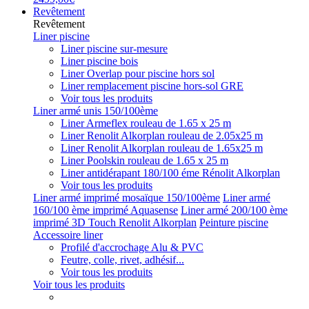
Revêtement
Revêtement
Liner piscine
Liner piscine sur-mesure
Liner piscine bois
Liner Overlap pour piscine hors sol
Liner remplacement piscine hors-sol GRE
Voir tous les produits
Liner armé unis 150/100ème
Liner Armeflex rouleau de 1.65 x 25 m
Liner Renolit Alkorplan rouleau de 2.05x25 m
Liner Renolit Alkorplan rouleau de 1.65x25 m
Liner Poolskin rouleau de 1.65 x 25 m
Liner antidérapant 180/100 éme Rénolit Alkorplan
Voir tous les produits
Liner armé imprimé mosaïque 150/100ème
Liner armé
160/100 ème imprimé Aquasense
Liner armé 200/100 ème
imprimé 3D Touch Renolit Alkorplan
Peinture piscine
Accessoire liner
Profilé d'accrochage Alu & PVC
Feutre, colle, rivet, adhésif...
Voir tous les produits
Voir tous les produits