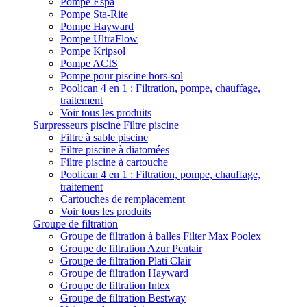
Pompe Espa
Pompe Sta-Rite
Pompe Hayward
Pompe UltraFlow
Pompe Kripsol
Pompe ACIS
Pompe pour piscine hors-sol
Poolican 4 en 1 : Filtration, pompe, chauffage,
traitement
Voir tous les produits
Surpresseurs piscine
Filtre piscine
Filtre à sable piscine
Filtre piscine à diatomées
Filtre piscine à cartouche
Poolican 4 en 1 : Filtration, pompe, chauffage,
traitement
Cartouches de remplacement
Voir tous les produits
Groupe de filtration
Groupe de filtration à balles Filter Max Poolex
Groupe de filtration Azur Pentair
Groupe de filtration Plati Clair
Groupe de filtration Hayward
Groupe de filtration Intex
Groupe de filtration Bestway