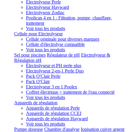
Electrolyseur Perle
Electrolyseur Hayward
Electrolyseur Zodiac
Poolican 4 en 1 : Filtration, pompe, chauffage,
traitement
Voir tous les produits
Cellule pour Electrolyseur
Cellule originale pour diverses marques
Cellule d'électrolyse compatible
Voir tous les produits
Sel pour piscines
Régulateur de pH
Electrolyseur &
Régulation pH
Électrolyseur et PH perle plus
Electrolyseur 2-en-1 Perle Duo
Pack O'Clair Perle
Pack O'Clair
Electrolyseur 3 en 1 Poolex
Coffret électrique + traitement de l'eau connecté
Voir tous les produits
Appareils de régulation
Appareils de régulation Perle
Appareils de régulation CCEI
Appareils de régulation Hayward
Voir tous les produits
Pompe doseuse
Chambre d'analyse
Ionisation cuivre argent