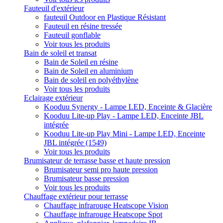
Fauteuil d'extérieur
fauteuil Outdoor en Plastique Résistant
Fauteuil en résine tressée
Fauteuil gonflable
Voir tous les produits
Bain de soleil et transat
Bain de Soleil en résine
Bain de Soleil en aluminium
Bain de soleil en polyéthylène
Voir tous les produits
Eclairage extérieur
Kooduu Synergy - Lampe LED, Enceinte & Glacière
Kooduu Lite-up Play - Lampe LED, Enceinte JBL
intégrée
Kooduu Lite-up Play Mini - Lampe LED, Enceinte
JBL intégrée (1549)
Voir tous les produits
Brumisateur de terrasse basse et haute pression
Brumisateur semi pro haute pression
Brumisateur basse pression
Voir tous les produits
Chauffage extérieur pour terrasse
Chauffage infrarouge Heatscope Vision
Chauffage infrarouge Heatscope Spot