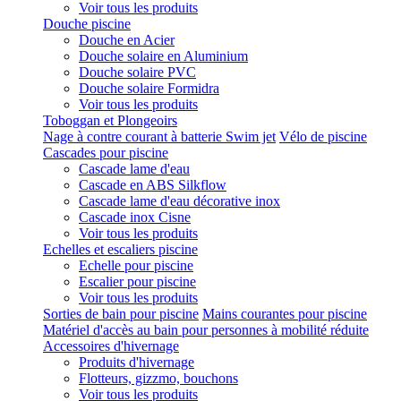
Voir tous les produits
Douche piscine
Douche en Acier
Douche solaire en Aluminium
Douche solaire PVC
Douche solaire Formidra
Voir tous les produits
Toboggan et Plongeoirs
Nage à contre courant à batterie Swim jet
Vélo de piscine
Cascades pour piscine
Cascade lame d'eau
Cascade en ABS Silkflow
Cascade lame d'eau décorative inox
Cascade inox Cisne
Voir tous les produits
Echelles et escaliers piscine
Echelle pour piscine
Escalier pour piscine
Voir tous les produits
Sorties de bain pour piscine
Mains courantes pour piscine
Matériel d'accès au bain pour personnes à mobilité réduite
Accessoires d'hivernage
Produits d'hivernage
Flotteurs, gizzmo, bouchons
Voir tous les produits