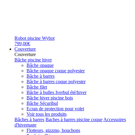
Robot piscine Wybot
799,00€
Couverture
Couverture
Bâche piscine hiver
Bâche opaque
Bâche opaque coque polyester
Bâche à barres
Bâche à barres coque polyester
Bâche filet
Bâche à bulles Iverbul été/hiver
Bâche hiver piscine bois
Bâche Sécuribul
Ecran de protection pour volet
Voir tous les produits
Bâches à barres
Baches à barres piscine coque
Accessoires
d'hivernage
Flotteurs, gizzmo, bouchons