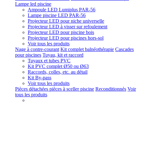
Lampe led piscine
Ampoule LED Lumiplus PAR-56
Lampe piscine LED PAR-56
Projecteur LED pour niche universelle
Projecteur LED à visser sur refoulement
Projecteur LED pour piscine bois
Projecteur LED pour piscines hors-sol
Voir tous les produits
Nage à contre-courant
Kit complet balnéothérapie
Cascades
pour piscines
Tuyau, kit et raccord
Tuyaux et tubes PVC
Kit PVC complet Ø50 ou Ø63
Raccords, colles, etc. au détail
Kit By-pass
Voir tous les produits
Pièces détachées pièces à sceller piscine
Reconditionnés
Voir
tous les produits