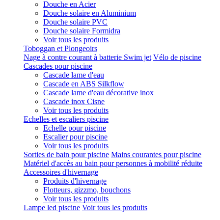
Douche en Acier
Douche solaire en Aluminium
Douche solaire PVC
Douche solaire Formidra
Voir tous les produits
Toboggan et Plongeoirs
Nage à contre courant à batterie Swim jet
Vélo de piscine
Cascades pour piscine
Cascade lame d'eau
Cascade en ABS Silkflow
Cascade lame d'eau décorative inox
Cascade inox Cisne
Voir tous les produits
Echelles et escaliers piscine
Echelle pour piscine
Escalier pour piscine
Voir tous les produits
Sorties de bain pour piscine
Mains courantes pour piscine
Matériel d'accès au bain pour personnes à mobilité réduite
Accessoires d'hivernage
Produits d'hivernage
Flotteurs, gizzmo, bouchons
Voir tous les produits
Lampe led piscine
Voir tous les produits