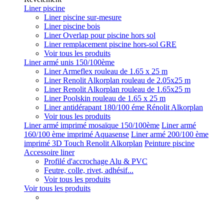
Liner piscine
Liner piscine sur-mesure
Liner piscine bois
Liner Overlap pour piscine hors sol
Liner remplacement piscine hors-sol GRE
Voir tous les produits
Liner armé unis 150/100ème
Liner Armeflex rouleau de 1.65 x 25 m
Liner Renolit Alkorplan rouleau de 2.05x25 m
Liner Renolit Alkorplan rouleau de 1.65x25 m
Liner Poolskin rouleau de 1.65 x 25 m
Liner antidérapant 180/100 éme Rénolit Alkorplan
Voir tous les produits
Liner armé imprimé mosaïque 150/100ème
Liner armé
160/100 ème imprimé Aquasense
Liner armé 200/100 ème
imprimé 3D Touch Renolit Alkorplan
Peinture piscine
Accessoire liner
Profilé d'accrochage Alu & PVC
Feutre, colle, rivet, adhésif...
Voir tous les produits
Voir tous les produits