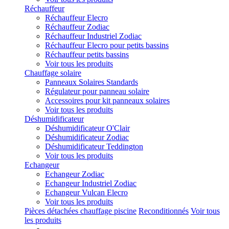
Réchauffeur
Réchauffeur Elecro
Réchauffeur Zodiac
Réchauffeur Industriel Zodiac
Réchauffeur Elecro pour petits bassins
Réchauffeur petits bassins
Voir tous les produits
Chauffage solaire
Panneaux Solaires Standards
Régulateur pour panneau solaire
Accessoires pour kit panneaux solaires
Voir tous les produits
Déshumidificateur
Déshumidificateur O'Clair
Déshumidificateur Zodiac
Déshumidificateur Teddington
Voir tous les produits
Echangeur
Echangeur Zodiac
Echangeur Industriel Zodiac
Echangeur Vulcan Elecro
Voir tous les produits
Pièces détachées chauffage piscine
Reconditionnés
Voir tous
les produits