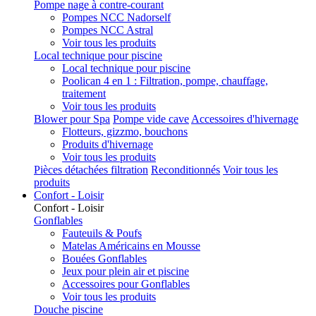
Pompe nage à contre-courant
Pompes NCC Nadorself
Pompes NCC Astral
Voir tous les produits
Local technique pour piscine
Local technique pour piscine
Poolican 4 en 1 : Filtration, pompe, chauffage,
traitement
Voir tous les produits
Blower pour Spa
Pompe vide cave
Accessoires d'hivernage
Flotteurs, gizzmo, bouchons
Produits d'hivernage
Voir tous les produits
Pièces détachées filtration
Reconditionnés
Voir tous les
produits
Confort - Loisir
Confort - Loisir
Gonflables
Fauteuils & Poufs
Matelas Américains en Mousse
Bouées Gonflables
Jeux pour plein air et piscine
Accessoires pour Gonflables
Voir tous les produits
Douche piscine