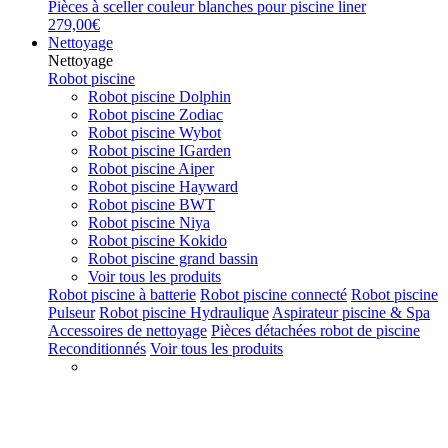
Pièces à sceller couleur blanches pour piscine liner
279,00€
Nettoyage
Nettoyage
Robot piscine
Robot piscine Dolphin
Robot piscine Zodiac
Robot piscine Wybot
Robot piscine IGarden
Robot piscine Aiper
Robot piscine Hayward
Robot piscine BWT
Robot piscine Niya
Robot piscine Kokido
Robot piscine grand bassin
Voir tous les produits
Robot piscine à batterie
Robot piscine connecté
Robot piscine
Pulseur
Robot piscine Hydraulique
Aspirateur piscine & Spa
Accessoires de nettoyage
Pièces détachées robot de piscine
Reconditionnés
Voir tous les produits