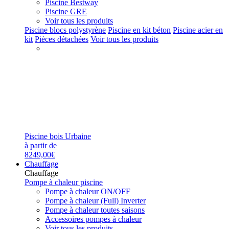
Piscine Bestway
Piscine GRE
Voir tous les produits
Piscine blocs polystyrène
Piscine en kit béton
Piscine acier en
kit
Pièces détachées
Voir tous les produits
Piscine bois Urbaine
à partir de
8249,00€
Chauffage
Chauffage
Pompe à chaleur piscine
Pompe à chaleur ON/OFF
Pompe à chaleur (Full) Inverter
Pompe à chaleur toutes saisons
Accessoires pompes à chaleur
Voir tous les produits