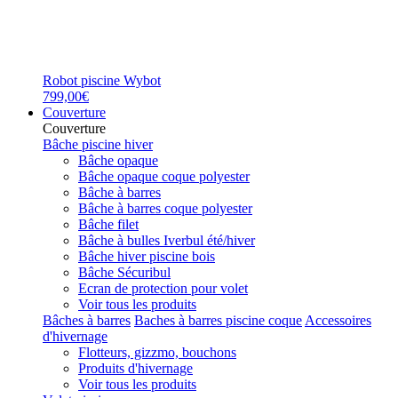
Robot piscine Wybot
799,00€
Couverture
Couverture
Bâche piscine hiver
Bâche opaque
Bâche opaque coque polyester
Bâche à barres
Bâche à barres coque polyester
Bâche filet
Bâche à bulles Iverbul été/hiver
Bâche hiver piscine bois
Bâche Sécuribul
Ecran de protection pour volet
Voir tous les produits
Bâches à barres
Baches à barres piscine coque
Accessoires
d'hivernage
Flotteurs, gizzmo, bouchons
Produits d'hivernage
Voir tous les produits