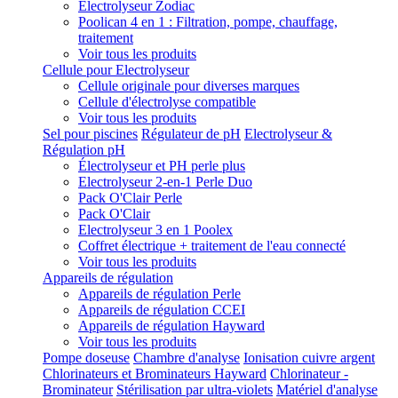
Electrolyseur Zodiac
Poolican 4 en 1 : Filtration, pompe, chauffage,
traitement
Voir tous les produits
Cellule pour Electrolyseur
Cellule originale pour diverses marques
Cellule d'électrolyse compatible
Voir tous les produits
Sel pour piscines
Régulateur de pH
Electrolyseur &
Régulation pH
Électrolyseur et PH perle plus
Electrolyseur 2-en-1 Perle Duo
Pack O'Clair Perle
Pack O'Clair
Electrolyseur 3 en 1 Poolex
Coffret électrique + traitement de l'eau connecté
Voir tous les produits
Appareils de régulation
Appareils de régulation Perle
Appareils de régulation CCEI
Appareils de régulation Hayward
Voir tous les produits
Pompe doseuse
Chambre d'analyse
Ionisation cuivre argent
Chlorinateurs et Brominateurs Hayward
Chlorinateur -
Brominateur
Stérilisation par ultra-violets
Matériel d'analyse