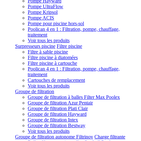
Pompe Hayward
Pompe UltraFlow
Pompe Kripsol
Pompe ACIS
Pompe pour piscine hors-sol
Poolican 4 en 1 : Filtration, pompe, chauffage,
traitement
Voir tous les produits
Surpresseurs piscine
Filtre piscine
Filtre à sable piscine
Filtre piscine à diatomées
Filtre piscine à cartouche
Poolican 4 en 1 : Filtration, pompe, chauffage,
traitement
Cartouches de remplacement
Voir tous les produits
Groupe de filtration
Groupe de filtration à balles Filter Max Poolex
Groupe de filtration Azur Pentair
Groupe de filtration Plati Clair
Groupe de filtration Hayward
Groupe de filtration Intex
Groupe de filtration Bestway
Voir tous les produits
Groupe de filtration autonome Filtrinov
Charge filtrante