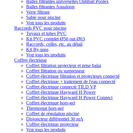
Balles filtrantes universelles Optiball Poolex
Balles filtrantes Aqualoon
Verre filtrant
Sable pour piscine
Voir tous les produits
Raccords PVC pour piscine
Tuyaux et tubes PVC
Kit PVC complet Ø50 out Ø63
Raccords, colles, etc. au détail
Kit By-pass
Voir tous les produits
Coffret électrique
Coffret filtration projecteur et prise balai
Coffret filtration ou surpresseur
Coffret électrique filtration et projecteurs connecté
Coffret électrique + traitement de l'eau connecté
Coffret électrique connecté TILD VP
Coffret électrique Hayward H Power
Coffret électrique Hayward H Power Connect
Coffret électrique hors-gel
Thermostat hors-gel
Coffret de régulation piscine
Disjoncteur différentiel 30 mA
Coffret électrique projecteur
Voir tous les produits