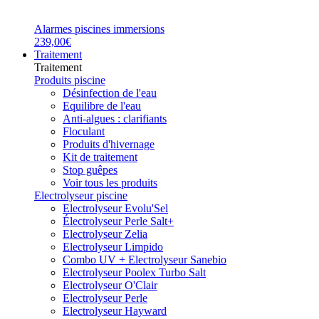
Alarmes piscines immersions
239,00€
Traitement
Traitement
Produits piscine
Désinfection de l'eau
Equilibre de l'eau
Anti-algues : clarifiants
Floculant
Produits d'hivernage
Kit de traitement
Stop guêpes
Voir tous les produits
Electrolyseur piscine
Electrolyseur Evolu'Sel
Électrolyseur Perle Salt+
Electrolyseur Zelia
Electrolyseur Limpido
Combo UV + Electrolyseur Sanebio
Electrolyseur Poolex Turbo Salt
Electrolyseur O'Clair
Electrolyseur Perle
Electrolyseur Hayward