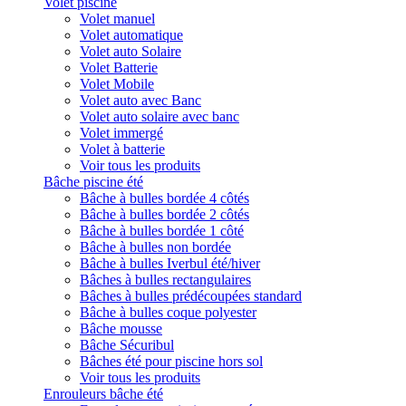
Volet piscine
Volet manuel
Volet automatique
Volet auto Solaire
Volet Batterie
Volet Mobile
Volet auto avec Banc
Volet auto solaire avec banc
Volet immergé
Volet à batterie
Voir tous les produits
Bâche piscine été
Bâche à bulles bordée 4 côtés
Bâche à bulles bordée 2 côtés
Bâche à bulles bordée 1 côté
Bâche à bulles non bordée
Bâche à bulles Iverbul été/hiver
Bâches à bulles rectangulaires
Bâches à bulles prédécoupées standard
Bâche à bulles coque polyester
Bâche mousse
Bâche Sécuribul
Bâches été pour piscine hors sol
Voir tous les produits
Enrouleurs bâche été