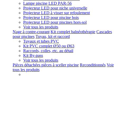
Lampe piscine LED PAR-56
Projecteur LED pour niche universelle
Projecteur LED à visser sur refoulement
Projecteur LED pour piscine bois
Projecteur LED pour piscines hors-sol
Voir tous les produits
Nage à contre-courant
Kit complet balnéothérapie
Cascades
pour piscines
Tuyau, kit et raccord
Tuyaux et tubes PVC
Kit PVC complet Ø50 ou Ø63
Raccords, colles, etc. au détail
Kit By-pass
Voir tous les produits
Pièces détachées pièces à sceller piscine
Reconditionnés
Voir
tous les produits